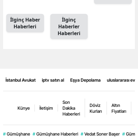
Mersin
İlginç Haber
İlginç
İstanbul
Haberleri
Haberler
Haberleri
İzmir
Kars
Kastamonu
Kayseri
İstanbul Avukat
iptv satın al
Eşya Depolama
uluslararası ev
Kırklareli
Kırşehir
Son
Döviz
Altın
K
Künye
İletişim
Dakika
Kocaeli
Kurları
Fiyatları
F
Haberleri
Konya
#
Gümüşhane
#
Gümüşhane Haberleri
#
Vedat Soner Başer
#
Gümüş
Kütahya