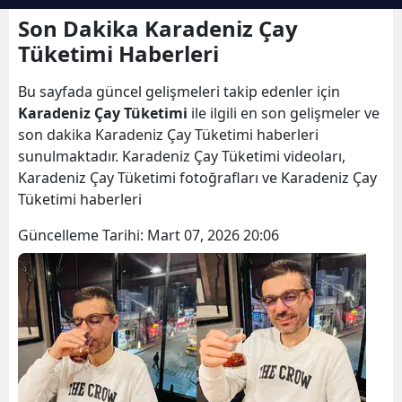
Bilecik
Son Dakika Karadeniz Çay
Tüketimi Haberleri
Bingöl
Bu sayfada güncel gelişmeleri takip edenler için
Bitlis
Karadeniz Çay Tüketimi
ile ilgili en son gelişmeler ve
Bolu
son dakika Karadeniz Çay Tüketimi haberleri
sunulmaktadır. Karadeniz Çay Tüketimi videoları,
Burdur
Karadeniz Çay Tüketimi fotoğrafları ve Karadeniz Çay
Tüketimi haberleri
Bursa
Güncelleme Tarihi:
Mart 07, 2026 20:06
Çanakkale
Çankırı
Çorum
Denizli
Diyarbakır