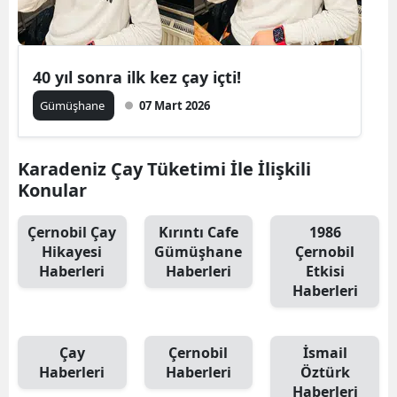
Edirne
Elazığ
40 yıl sonra ilk kez çay içti!
Erzincan
Gümüşhane
07 Mart 2026
Erzurum
Karadeniz Çay Tüketimi İle İlişkili
Eskişehir
Konular
Gaziantep
Çernobil Çay
Kırıntı Cafe
1986
Giresun
Hikayesi
Gümüşhane
Çernobil
Haberleri
Haberleri
Etkisi
Gümüşhane
Haberleri
Hakkari
Hatay
Çay
Çernobil
İsmail
Haberleri
Haberleri
Öztürk
Isparta
Haberleri