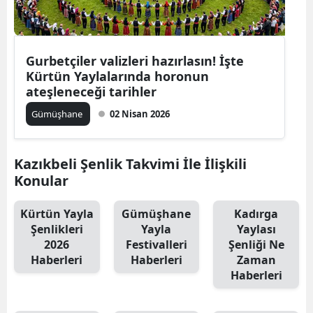
Edirne
Elazığ
Gurbetçiler valizleri hazırlasın! İşte
Erzincan
Kürtün Yaylalarında horonun
ateşleneceği tarihler
Erzurum
Gümüşhane
02 Nisan 2026
Eskişehir
Gaziantep
Kazıkbeli Şenlik Takvimi İle İlişkili
Konular
Giresun
Kürtün Yayla
Gümüşhane
Kadırga
Gümüşhane
Şenlikleri
Yayla
Yaylası
2026
Festivalleri
Şenliği Ne
Hakkari
Haberleri
Haberleri
Zaman
Haberleri
Hatay
Isparta