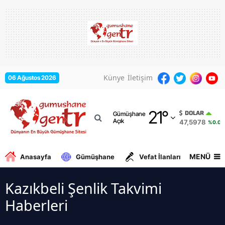
Adana
Adıyaman
Afyonkarahisar
Künye
İletişim
06 Ağustos 2026
Ağrı
21
°
Amasya
DOLAR
Gümüşhane
Açık
47,5978
%0.05
Ankara
Antalya
MENÜ
Anasayfa
Gümüşhane
Vefat İlanları
Gurbe
Artvin
Kazıkbeli Şenlik Takvimi
Aydın
Haberleri
Balıkesir