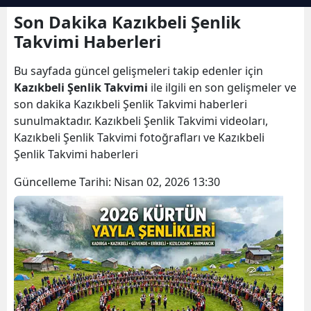
Bilecik
Son Dakika Kazıkbeli Şenlik
Takvimi Haberleri
Bingöl
Bu sayfada güncel gelişmeleri takip edenler için
Bitlis
Kazıkbeli Şenlik Takvimi
ile ilgili en son gelişmeler ve
Bolu
son dakika Kazıkbeli Şenlik Takvimi haberleri
sunulmaktadır. Kazıkbeli Şenlik Takvimi videoları,
Burdur
Kazıkbeli Şenlik Takvimi fotoğrafları ve Kazıkbeli
Şenlik Takvimi haberleri
Bursa
Güncelleme Tarihi:
Nisan 02, 2026 13:30
Çanakkale
Çankırı
Çorum
Denizli
Diyarbakır