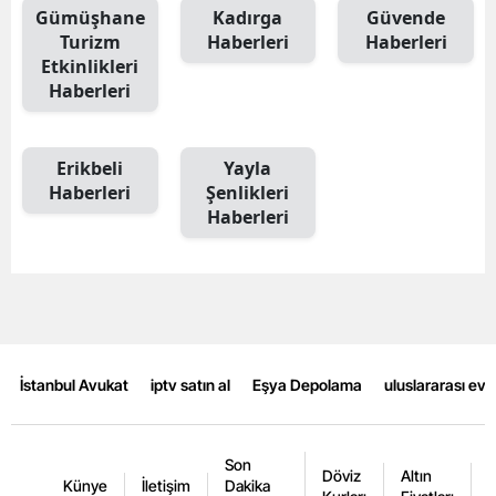
Gümüşhane
Kadırga
Güvende
Mersin
Turizm
Haberleri
Haberleri
Etkinlikleri
İstanbul
Haberleri
İzmir
Kars
Erikbeli
Yayla
Haberleri
Şenlikleri
Kastamonu
Haberleri
Kayseri
Kırklareli
Kırşehir
İstanbul Avukat
iptv satın al
Eşya Depolama
uluslararası ev
Kocaeli
Konya
Son
Döviz
Altın
K
Kütahya
Künye
İletişim
Dakika