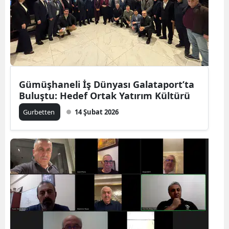
Samsun
Siirt
Sinop
Sivas
Gümüşhaneli İş Dünyası Galataport’ta
Buluştu: Hedef Ortak Yatırım Kültürü
Tekirdağ
Gurbetten
14 Şubat 2026
Tokat
Trabzon
Tunceli
Şanlıurfa
Uşak
Van