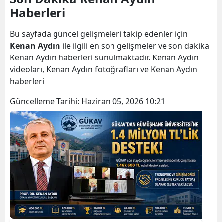
Haberleri
Bilecik
Bingöl
Bu sayfada güncel gelişmeleri takip edenler için
Kenan Aydın
ile ilgili en son gelişmeler ve son dakika
Bitlis
Kenan Aydın haberleri sunulmaktadır. Kenan Aydın
videoları, Kenan Aydın fotoğrafları ve Kenan Aydın
Bolu
haberleri
Burdur
Güncelleme Tarihi:
Haziran 05, 2026 10:21
Bursa
Çanakkale
Çankırı
Çorum
Denizli
Diyarbakır