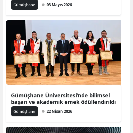
Gümüşhane
03 Mayıs 2026
Mersin
İstanbul
İzmir
Kars
Kastamonu
Kayseri
Kırklareli
Kırşehir
Gümüşhane Üniversitesi’nde bilimsel
başarı ve akademik emek ödüllendirildi
Kocaeli
Gümüşhane
22 Nisan 2026
Konya
Kütahya