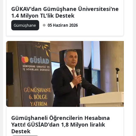
Edirne
GÜKAV'dan Gümüşhane Üniversitesi'ne
1.4 Milyon TL'lik Destek
Elazığ
Gümüşhane
05 Haziran 2026
Erzincan
Erzurum
Eskişehir
Gaziantep
Giresun
Gümüşhane
Hakkari
Gümüşhaneli Öğrencilerin Hesabına
Hatay
Yattı! GÜSİAD'dan 1,8 Milyon liralık
Destek
Isparta