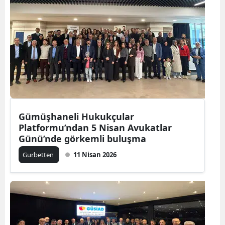
Malatya
Manisa
Kahramanmaraş
Mardin
Muğla
Gümüşhaneli Hukukçular
Muş
Platformu’ndan 5 Nisan Avukatlar
Günü’nde görkemli buluşma
Nevşehir
Gurbetten
11 Nisan 2026
Niğde
Ordu
Rize
Sakarya