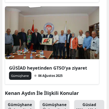
GÜSİAD heyetinden GTSO’ya ziyaret
Gümüşhane
06 Ağustos 2025
Kenan Aydın İle İlişkili Konular
Gümüşhane
Gümüşhane
Güsiad