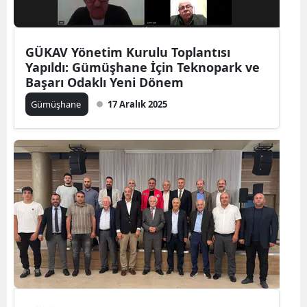
Yozgat
GÜKAV Yönetim Kurulu Toplantısı
Zonguldak
Yapıldı: Gümüşhane İçin Teknopark ve
Başarı Odaklı Yeni Dönem
Aksaray
Gümüşhane
17 Aralık 2025
Bayburt
Karaman
Kırıkkale
Batman
Şırnak
Bartın
Ardahan
Iğdır