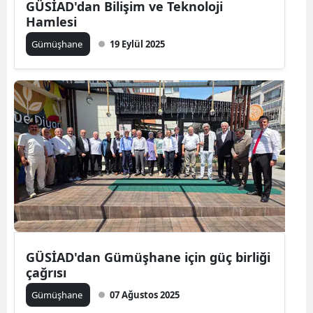
GÜSİAD'dan Bilişim ve Teknoloji
Hamlesi
Yalova
Gümüşhane
19 Eylül 2025
Karabük
Kilis
Osmaniye
Düzce
GÜSİAD'dan Gümüşhane için güç birliği
çağrısı
Gümüşhane
07 Ağustos 2025