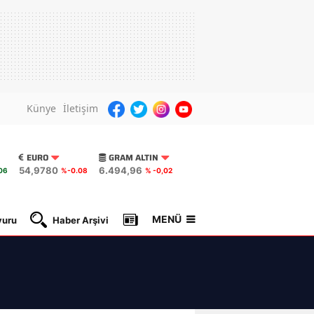
Künye
İletişim
EURO
GRAM ALTIN
54,9780
6.494,96
06
%-0.08
% -0,02
MENÜ
yuru
Haber Arşivi
Gazete Manşetleri
Nöbetçi Ec