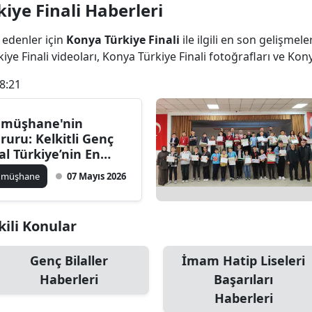
iye Finali Haberleri
Bilecik
 edenler için
Konya Türkiye Finali
ile ilgili en son gelişmel
Bingöl
ye Finali videoları, Konya Türkiye Finali fotoğrafları ve Kon
Bitlis
8:21
Bolu
müşhane'nin
Burdur
ruru: Kelkitli Genç
lal Türkiye’nin En
Bursa
ileri Arasına Girdi!
ümüşhane
07 Mayıs 2026
Çanakkale
Çankırı
kili Konular
Çorum
Genç Bilaller
İmam Hatip Liseleri
Denizli
Haberleri
Başarıları
Haberleri
Diyarbakır