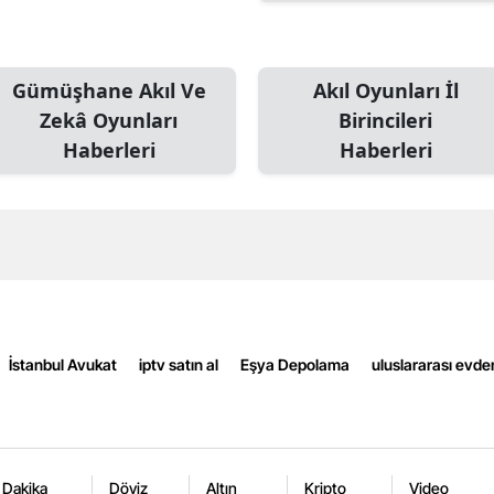
Edirne
Elazığ
Gümüşhane Akıl Ve
Akıl Oyunları İl
Erzincan
Zekâ Oyunları
Birincileri
Haberleri
Haberleri
Erzurum
Eskişehir
Gaziantep
Giresun
Gümüşhane
İstanbul Avukat
iptv satın al
Eşya Depolama
uluslararası evde
Hakkari
Hatay
Isparta
 Dakika
Döviz
Altın
Kripto
Video