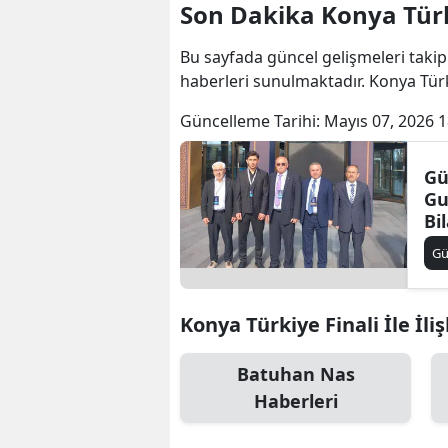
Son Dakika Konya Türk
Bu sayfada güncel gelişmeleri takip
haberleri sunulmaktadır. Konya Türki
Güncelleme Tarihi:
Mayıs 07, 2026 1
Gü
Gu
Bi
İy
G
Konya Türkiye Finali İle İliş
Batuhan Nas
Haberleri