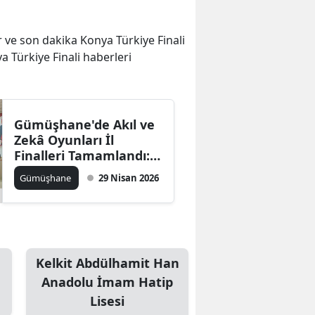
er ve son dakika Konya Türkiye Finali
ya Türkiye Finali haberleri
Gümüşhane'de Akıl ve
Zekâ Oyunları İl
Finalleri Tamamlandı:
Şampiyonlar Ödüllerini
Gümüşhane
29 Nisan 2026
Aldı
Kelkit Abdülhamit Han
Anadolu İmam Hatip
Lisesi