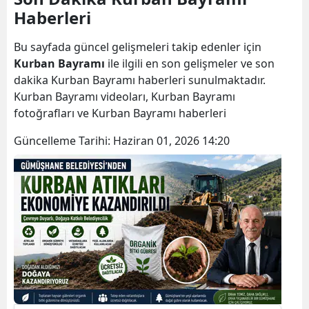
Haberleri
Bilecik
Bingöl
Bu sayfada güncel gelişmeleri takip edenler için
Kurban Bayramı
ile ilgili en son gelişmeler ve son
Bitlis
dakika Kurban Bayramı haberleri sunulmaktadır.
Kurban Bayramı videoları, Kurban Bayramı
Bolu
fotoğrafları ve Kurban Bayramı haberleri
Burdur
Güncelleme Tarihi:
Haziran 01, 2026 14:20
Bursa
Çanakkale
Çankırı
Çorum
Denizli
Diyarbakır