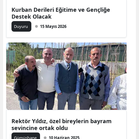
Kurban Derileri Eğitime ve Gençliğe
Yalova
Destek Olacak
Karabük
Duyuru
15 Mayıs 2026
Kilis
Osmaniye
Düzce
Rektör Yıldız, özel bireylerin bayram
sevincine ortak oldu
Gümüşhane
10 Haziran 2025