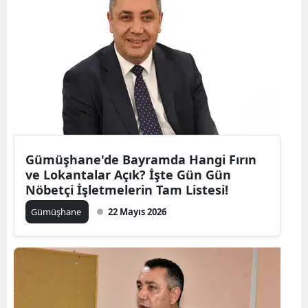
Malatya
Manisa
Kahramanmaraş
Mardin
Muğla
Gümüşhane'de Bayramda Hangi Fırın
Muş
ve Lokantalar Açık? İşte Gün Gün
Nöbetçi İşletmelerin Tam Listesi!
Nevşehir
Gümüşhane
22 Mayıs 2026
Niğde
Ordu
Rize
Sakarya