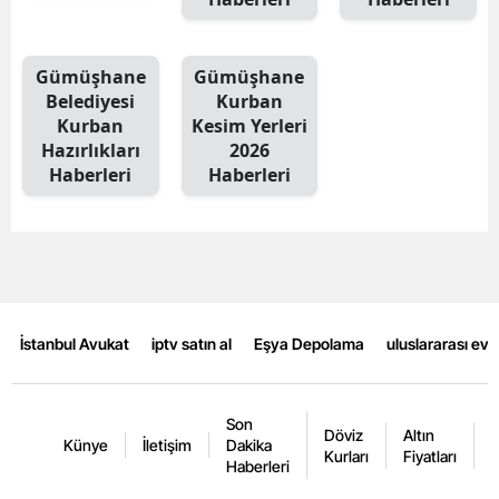
Gümüşhane
Gümüşhane
Belediyesi
Kurban
Kurban
Kesim Yerleri
Hazırlıkları
2026
Haberleri
Haberleri
İstanbul Avukat
iptv satın al
Eşya Depolama
uluslararası ev
Son
Döviz
Altın
K
Künye
İletişim
Dakika
Kurları
Fiyatları
F
Haberleri