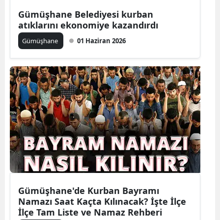
Edirne
Gümüşhane Belediyesi kurban
atıklarını ekonomiye kazandırdı
Elazığ
Gümüşhane
01 Haziran 2026
Erzincan
Erzurum
Eskişehir
Gaziantep
Giresun
Gümüşhane
Hakkari
Gümüşhane'de Kurban Bayramı
Hatay
Namazı Saat Kaçta Kılınacak? İşte İlçe
İlçe Tam Liste ve Namaz Rehberi
Isparta