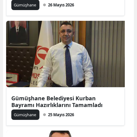
Gümüşhane
26 Mayıs 2026
Mersin
İstanbul
İzmir
Kars
Kastamonu
Kayseri
Kırklareli
Kırşehir
Gümüşhane Belediyesi Kurban
Bayramı Hazırlıklarını Tamamladı
Kocaeli
Gümüşhane
25 Mayıs 2026
Konya
Kütahya