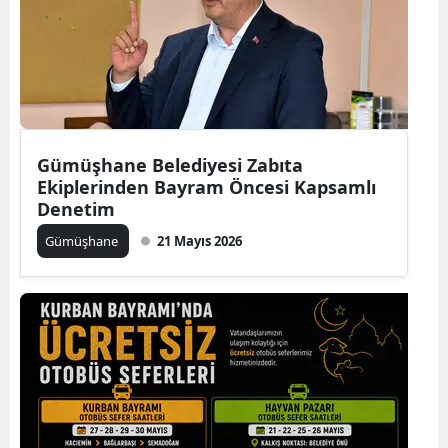
Samsun
Siirt
Sinop
Sivas
Gümüşhane Belediyesi Zabıta
Ekiplerinden Bayram Öncesi Kapsamlı
Tekirdağ
Denetim
Tokat
Gümüşhane
21 Mayıs 2026
Trabzon
Tunceli
Şanlıurfa
Uşak
Van