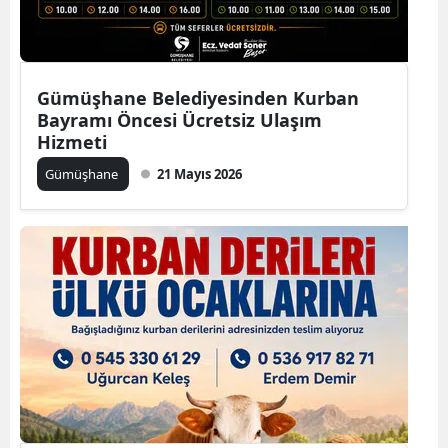
Yozgat
Zonguldak
Gümüşhane Belediyesinden Kurban
Bayramı Öncesi Ücretsiz Ulaşım
Aksaray
Hizmeti
Bayburt
Gümüşhane
21 Mayıs 2026
Karaman
Kırıkkale
Batman
Şırnak
Bartın
Ardahan
Iğdır