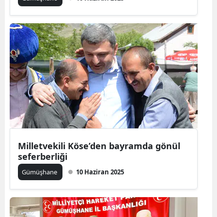
Milletvekili Köse’den bayramda gönül
seferberliği
Gümüşhane
10 Haziran 2025