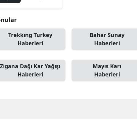
Edirne
Konular
Elazığ
Erzincan
Trekking Turkey
Bahar Sunay
Haberleri
Haberleri
Erzurum
Eskişehir
Zigana Dağı Kar Yağışı
Mayıs Karı
Gaziantep
Haberleri
Haberleri
Giresun
Gümüşhane
Hakkari
Hatay
Isparta