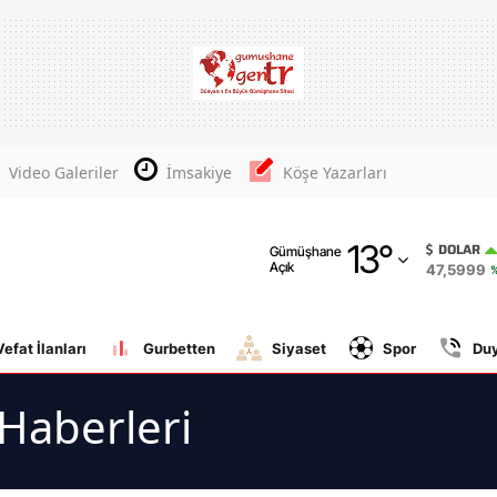
Adana
Adıyaman
Afyonkarahisar
Video Galeriler
İmsakiye
Köşe Yazarları
Ağrı
13
°
Amasya
DOLAR
Gümüşhane
Açık
47,5999
Ankara
Antalya
Vefat İlanları
Gurbetten
Siyaset
Spor
Du
Artvin
 Haberleri
Aydın
Balıkesir