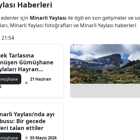
lası Haberleri
Bilecik
 edenler için
Minarli Yaylası
ile ilgili en son gelişmeler ve s
Bingöl
arı, Minarli Yaylası fotoğrafları ve Minarli Yaylası haberleri
Bitlis
 21:54
Bolu
çek Tarlasına
Burdur
nüşen Gümüşhane
ylaları Hayran
Bursa
raktı
ümüşhane
21 Haziran
Çanakkale
6
Çankırı
Çorum
narli Yaylası'nda ayı
busu: Bir gecede
Denizli
leri talan ettiler
Diyarbakır
ümüşhane
03 Mayıs 2026