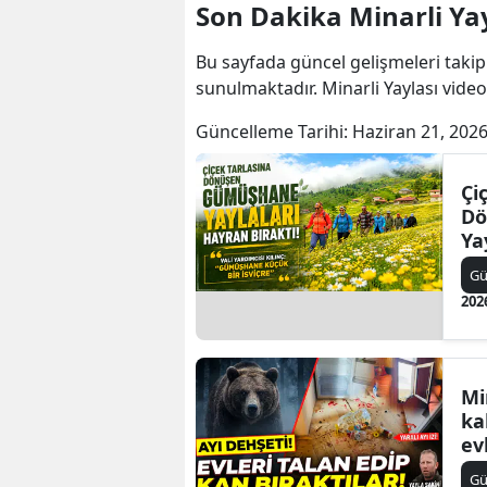
Son Dakika Minarli Yay
Bu sayfada güncel gelişmeleri takip
sunulmaktadır. Minarli Yaylası videol
Güncelleme Tarihi:
Haziran 21, 2026
Çi
Dö
Ya
Bı
G
202
Mi
ka
ev
G