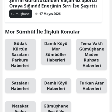
Şehrin Gürültüsünden Kaçan 62 Sporcu
Oraya Sığındı! Enerjinin Sırrı İse Şaşırttı
Edirne
Gümüşhane
17 Mayıs 2026
Elazığ
Erzincan
Mor Sümbül İle İlişkili Konular
Erzurum
Güdak
Damlı Köyü
Tema Vakfı
Eskişehir
Kürtün
Mor
Gümüşhane
Sazalanı
Sümbüller
Maden
Gaziantep
Parkuru
Haberleri
Ruhsatı
Haberleri
Haberleri
Giresun
Gümüşhane
Sazalanı
Damlı Köyü
Furkan Atar
Hakkari
Haberleri
Haberleri
Haberleri
Hatay
Nezaket
Gümüşhane
Isparta
Aydın
Pestil Ve