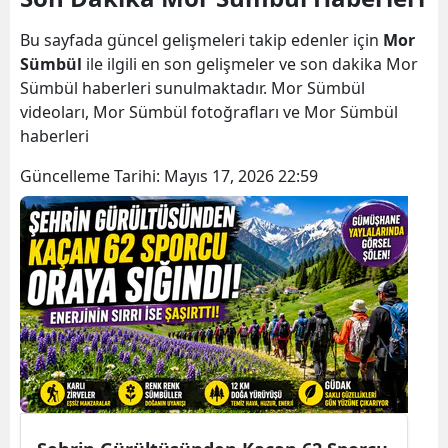
Bilecik
Bu sayfada güncel gelişmeleri takip edenler için
Mor
Bingöl
Sümbül
ile ilgili en son gelişmeler ve son dakika Mor
Sümbül haberleri sunulmaktadır. Mor Sümbül
Bitlis
videoları, Mor Sümbül fotoğrafları ve Mor Sümbül
haberleri
Bolu
Güncelleme Tarihi:
Mayıs 17, 2026 22:59
Burdur
Bursa
Çanakkale
Çankırı
Çorum
Denizli
Diyarbakır