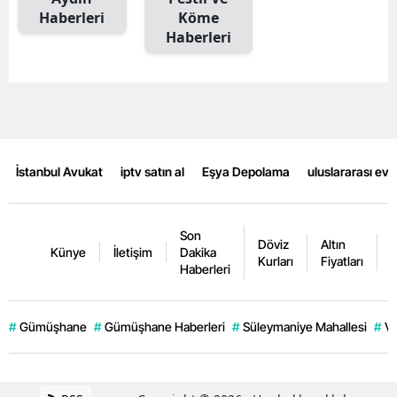
Haberleri
Köme
Mersin
Haberleri
İstanbul
İzmir
Kars
Kastamonu
İstanbul Avukat
iptv satın al
Eşya Depolama
uluslararası ev
Kayseri
Son
Kırklareli
Döviz
Altın
K
Künye
İletişim
Dakika
Kurları
Fiyatları
F
Haberleri
Kırşehir
Kocaeli
#
Gümüşhane
#
Gümüşhane Haberleri
#
Süleymaniye Mahallesi
#
Ve
Konya
Kütahya