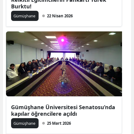
Burktu!
Edirne
Gümüşhane
22 Nisan 2026
Elazığ
Erzincan
Erzurum
Eskişehir
Gaziantep
Giresun
Gümüşhane
Hakkari
Gümüşhane Üniversitesi Senatosu’nda
kapılar öğrencilere açıldı
Hatay
Gümüşhane
25 Mart 2026
Isparta