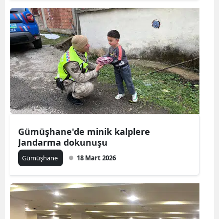
Mersin
İstanbul
İzmir
Kars
Kastamonu
Kayseri
Gümüşhane'de minik kalplere
Kırklareli
Jandarma dokunuşu
Kırşehir
Gümüşhane
18 Mart 2026
Kocaeli
Konya
Kütahya