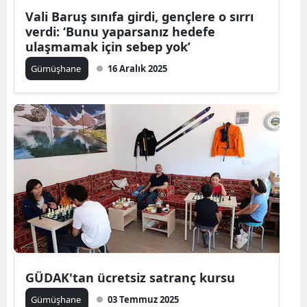
Vali Baruş sınıfa girdi, gençlere o sırrı
Yozgat
verdi: ‘Bunu yaparsanız hedefe
ulaşmamak için sebep yok’
Zonguldak
Gümüşhane
16 Aralık 2025
Aksaray
Bayburt
Karaman
Kırıkkale
Batman
Şırnak
Bartın
GÜDAK'tan ücretsiz satranç kursu
Ardahan
Gümüşhane
03 Temmuz 2025
Iğdır