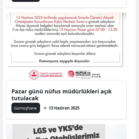
Yalova
Karabük
Kilis
Osmaniye
Düzce
Pazar günü nüfus müdürlükleri açık
tutulacak
Gümüşhane
13 Haziran 2025