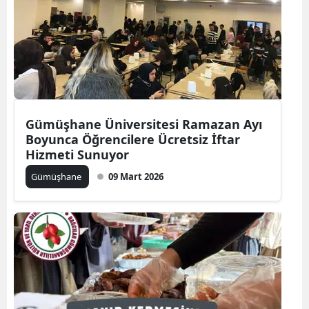
Malatya
Manisa
Kahramanmaraş
Mardin
Gümüşhane Üniversitesi Ramazan Ayı
Muğla
Boyunca Öğrencilere Ücretsiz İftar
Hizmeti Sunuyor
Muş
Gümüşhane
09 Mart 2026
Nevşehir
Niğde
Ordu
Rize
Sakarya