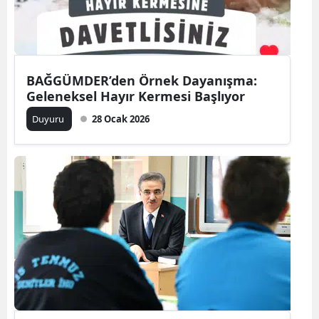
Samsun
Siirt
BAĞGÜMDER’den Örnek Dayanışma:
Sinop
Geleneksel Hayır Kermesi Başlıyor
Sivas
Duyuru
28 Ocak 2026
Tekirdağ
Tokat
Trabzon
Tunceli
Şanlıurfa
Uşak
Van