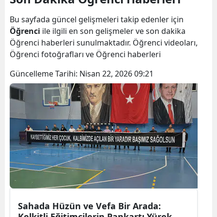
Bilecik
Bu sayfada güncel gelişmeleri takip edenler için
Bingöl
Öğrenci
ile ilgili en son gelişmeler ve son dakika
Öğrenci haberleri sunulmaktadır. Öğrenci videoları,
Bitlis
Öğrenci fotoğrafları ve Öğrenci haberleri
Bolu
Güncelleme Tarihi:
Nisan 22, 2026 09:21
Burdur
Bursa
Çanakkale
Çankırı
Çorum
Denizli
Sahada Hüzün ve Vefa Bir Arada:
Diyarbakır
Kelkitli Eğitimcilerin Pankartı Yürek