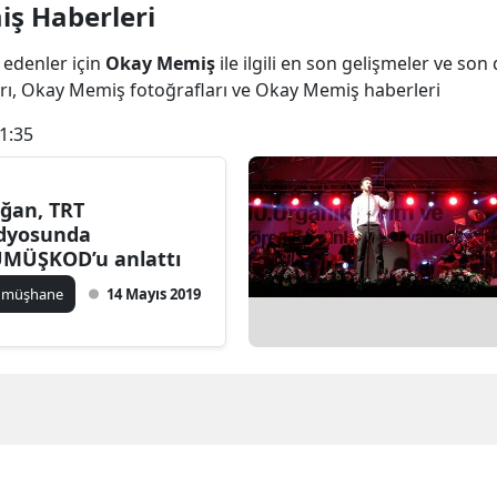
ş Haberleri
Bilecik
 edenler için
Okay Memiş
ile ilgili en son gelişmeler ve s
Bingöl
rı, Okay Memiş fotoğrafları ve Okay Memiş haberleri
Bitlis
1:35
Bolu
Burdur
ğan, TRT
dyosunda
Bursa
MÜŞKOD’u anlattı
ümüşhane
14 Mayıs 2019
Çanakkale
Çankırı
Çorum
Denizli
Diyarbakır