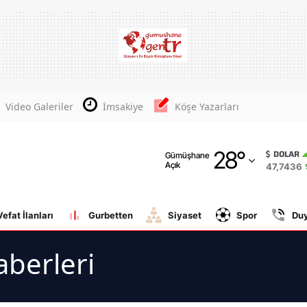
Adana
Adıyaman
Afyonkarahisar
Video Galeriler
İmsakiye
Köşe Yazarları
Ağrı
28
°
Amasya
DOLAR
Gümüşhane
Açık
47,7436
Ankara
Antalya
Vefat İlanları
Gurbetten
Siyaset
Spor
Du
Artvin
berleri
Aydın
Balıkesir