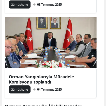
Gümüşhane
08 Temmuz 2025
Yalova
Karabük
Kilis
Osmaniye
Düzce
Orman Yangınlarıyla Mücadele
Komisyonu toplandı
Gümüşhane
04 Temmuz 2025