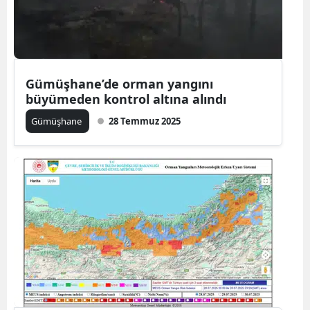
Samsun
Siirt
Sinop
Gümüşhane’de orman yangını
büyümeden kontrol altına alındı
Sivas
Gümüşhane
28 Temmuz 2025
Tekirdağ
Tokat
Trabzon
Tunceli
Şanlıurfa
Uşak
Van