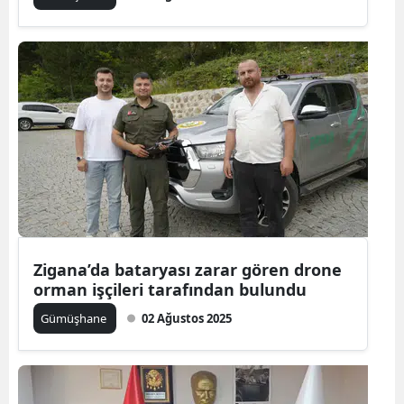
Mersin
İstanbul
İzmir
Kars
Kastamonu
Kayseri
Kırklareli
Zigana’da bataryası zarar gören drone
Kırşehir
orman işçileri tarafından bulundu
Gümüşhane
02 Ağustos 2025
Kocaeli
Konya
Kütahya