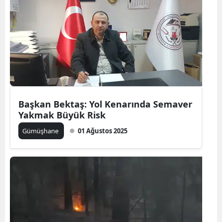
Malatya
Manisa
Kahramanmaraş
Mardin
Muğla
Başkan Bektaş: Yol Kenarında Semaver
Yakmak Büyük Risk
Muş
Gümüşhane
01 Ağustos 2025
Nevşehir
Niğde
Ordu
Rize
Sakarya