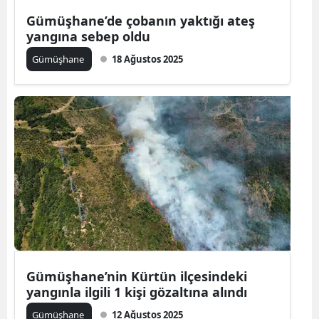
Edirne
Gümüşhane’de çobanın yaktığı ateş
yangına sebep oldu
Elazığ
Gümüşhane
18 Ağustos 2025
Erzincan
Erzurum
Eskişehir
Gaziantep
Giresun
Gümüşhane
Hakkari
Gümüşhane’nin Kürtün ilçesindeki
Hatay
yangınla ilgili 1 kişi gözaltına alındı
Isparta
Gümüşhane
12 Ağustos 2025