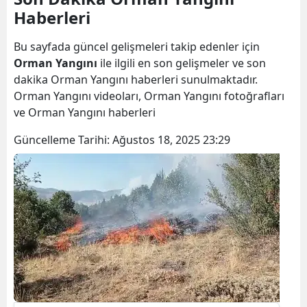
Haberleri
Bilecik
Bingöl
Bu sayfada güncel gelişmeleri takip edenler için
Orman Yangını
ile ilgili en son gelişmeler ve son
Bitlis
dakika Orman Yangını haberleri sunulmaktadır.
Orman Yangını videoları, Orman Yangını fotoğrafları
Bolu
ve Orman Yangını haberleri
Burdur
Güncelleme Tarihi:
Ağustos 18, 2025 23:29
Bursa
Çanakkale
Çankırı
Çorum
Denizli
Diyarbakır