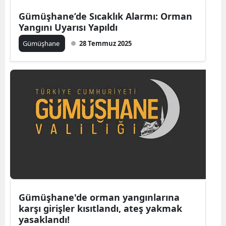
Gümüşhane’de Sıcaklık Alarmı: Orman
Yozgat
Yangını Uyarısı Yapıldı
Zonguldak
Gümüşhane
28 Temmuz 2025
Aksaray
Bayburt
Karaman
Kırıkkale
Batman
Şırnak
Bartın
Gümüşhane'de orman yangınlarına
Ardahan
karşı girişler kısıtlandı, ateş yakmak
yasaklandı!
Iğdır