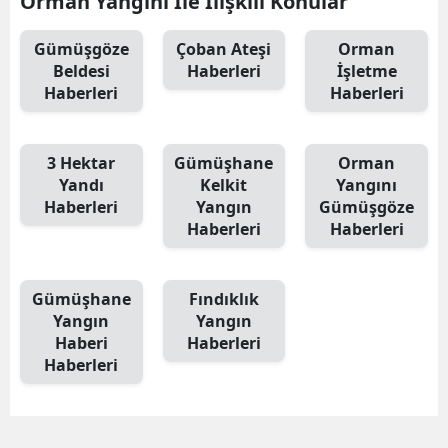
Orman Yangını İle İlişkili Konular
Gümüşgöze
Çoban Ateşi
Orman
Beldesi
Haberleri
İşletme
Haberleri
Haberleri
3 Hektar
Gümüşhane
Orman
Yandı
Kelkit
Yangını
Haberleri
Yangın
Gümüşgöze
Haberleri
Haberleri
Gümüşhane
Fındıklık
Yangın
Yangın
Haberi
Haberleri
Haberleri