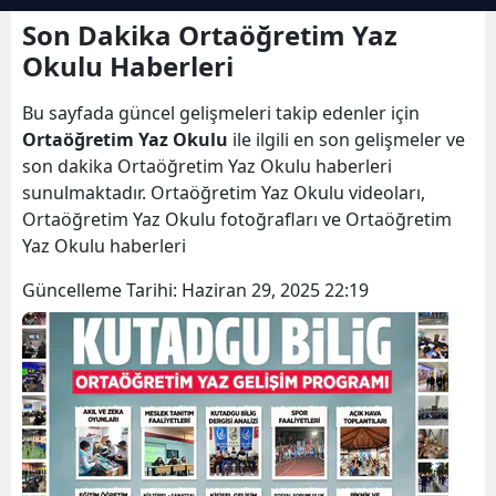
Bilecik
Son Dakika Ortaöğretim Yaz
Okulu Haberleri
Bingöl
Bu sayfada güncel gelişmeleri takip edenler için
Bitlis
Ortaöğretim Yaz Okulu
ile ilgili en son gelişmeler ve
Bolu
son dakika Ortaöğretim Yaz Okulu haberleri
sunulmaktadır. Ortaöğretim Yaz Okulu videoları,
Burdur
Ortaöğretim Yaz Okulu fotoğrafları ve Ortaöğretim
Yaz Okulu haberleri
Bursa
Güncelleme Tarihi:
Haziran 29, 2025 22:19
Çanakkale
Çankırı
Çorum
Denizli
Diyarbakır