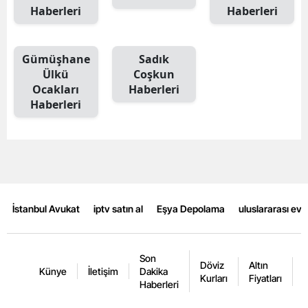
Haberleri
Haberleri
Mersin
İstanbul
Gümüşhane
Sadık
Ülkü
Coşkun
İzmir
Ocakları
Haberleri
Kars
Haberleri
Kastamonu
Kayseri
Kırklareli
İstanbul Avukat
iptv satın al
Eşya Depolama
uluslararası ev
Kırşehir
Kocaeli
Son
Döviz
Altın
K
Künye
İletişim
Dakika
Konya
Kurları
Fiyatları
F
Haberleri
Kütahya