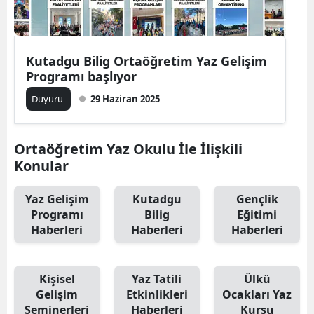
Edirne
Elazığ
Kutadgu Bilig Ortaöğretim Yaz Gelişim
Erzincan
Programı başlıyor
Duyuru
29 Haziran 2025
Erzurum
Eskişehir
Ortaöğretim Yaz Okulu İle İlişkili
Gaziantep
Konular
Giresun
Yaz Gelişim
Kutadgu
Gençlik
Programı
Bilig
Eğitimi
Gümüşhane
Haberleri
Haberleri
Haberleri
Hakkari
Hatay
Kişisel
Yaz Tatili
Ülkü
Gelişim
Etkinlikleri
Ocakları Yaz
Isparta
Seminerleri
Haberleri
Kursu