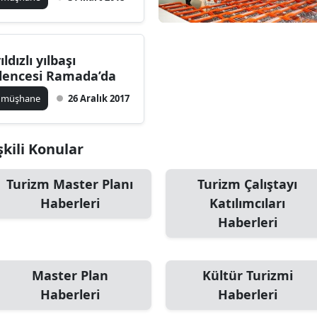
Edirne
Elazığ
ıldızlı yılbaşı
lencesi Ramada’da
Erzincan
ümüşhane
26 Aralık 2017
Erzurum
Eskişehir
kili Konular
Gaziantep
Turizm Master Planı
Turizm Çalıştayı
Giresun
Haberleri
Katılımcıları
Gümüşhane
Haberleri
Hakkari
Master Plan
Kültür Turizmi
Hatay
Haberleri
Haberleri
Isparta