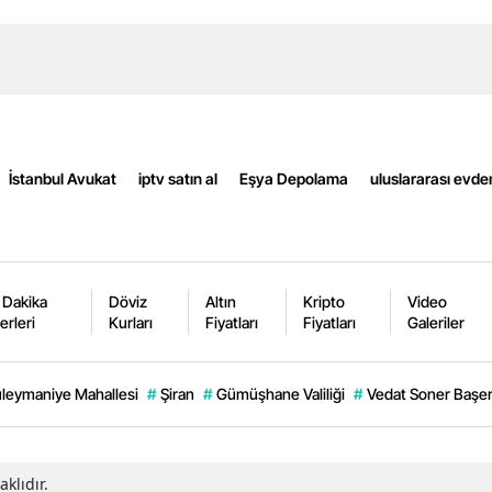
Mersin
İstanbul
İzmir
Kars
İstanbul Avukat
iptv satın al
Eşya Depolama
uluslararası evde
Kastamonu
Kayseri
Kırklareli
 Dakika
Döviz
Altın
Kripto
Video
erleri
Kurları
Fiyatları
Fiyatları
Galeriler
Kırşehir
Kocaeli
leymaniye Mahallesi
#
Şiran
#
Gümüşhane Valiliği
#
Vedat Soner Başe
Konya
Kütahya
klıdır.