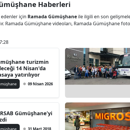
ümüşhane Haberleri
Bilecik
 edenler için
Ramada Gümüşhane
ile ilgili en son gelişm
Bingöl
ır. Ramada Gümüşhane videoları, Ramada Gümüşhane fot
Bitlis
7:28
Bolu
Burdur
müşhane turizmin
Bursa
leceği 14 Nisan'da
saya yatırılıyor
Çanakkale
ümüşhane
09 Nisan 2026
Çankırı
Çorum
RSAB Gümüşhane’yi
Denizli
zdi
Diyarbakır
ümüşhane
31 Mart 2018