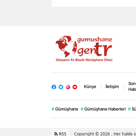
Son
Künye
İletişim
Hab
#
Gümüşhane
#
Gümüşhane Haberleri
#
Sü
RSS
Copyright © 2026 . Her hakkı sa