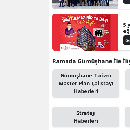
5 y
eğ
G
Ramada Gümüşhane İle İliş
Gümüşhane Turizm
Master Plan Çalıştayı
Haberleri
Strateji
Haberleri