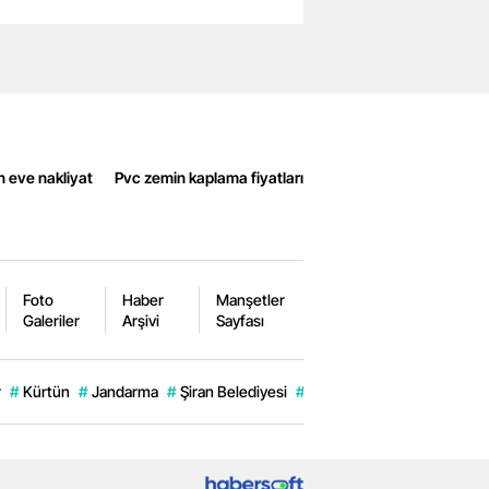
n eve nakliyat
Pvc zemin kaplama fiyatları
Foto
Haber
Manşetler
Galeriler
Arşivi
Sayfası
r
#
Kürtün
#
Jandarma
#
Şiran Belediyesi
#
Gümüşhane Son Dakika.