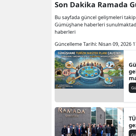
Son Dakika Ramada G
Bu sayfada güncel gelişmeleri takip
Gümüşhane haberleri sunulmaktad
haberleri
Güncelleme Tarihi:
Nisan 09, 2026 1
Gü
ge
ma
G
TÜ
ge
G