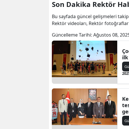
Son Dakika Rektör Hab
Bu sayfada güncel gelişmeleri takip
Rektör videoları, Rektör fotoğraflar
Güncelleme Tarihi:
Ağustos 08, 202
Ço
il
G
202
Ke
te
ge
G