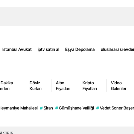
Mersin
İstanbul
İzmir
Kars
İstanbul Avukat
iptv satın al
Eşya Depolama
uluslararası evde
Kastamonu
Kayseri
Kırklareli
 Dakika
Döviz
Altın
Kripto
Video
erleri
Kurları
Fiyatları
Fiyatları
Galeriler
Kırşehir
Kocaeli
leymaniye Mahallesi
#
Şiran
#
Gümüşhane Valiliği
#
Vedat Soner Başe
Konya
Kütahya
klıdır.