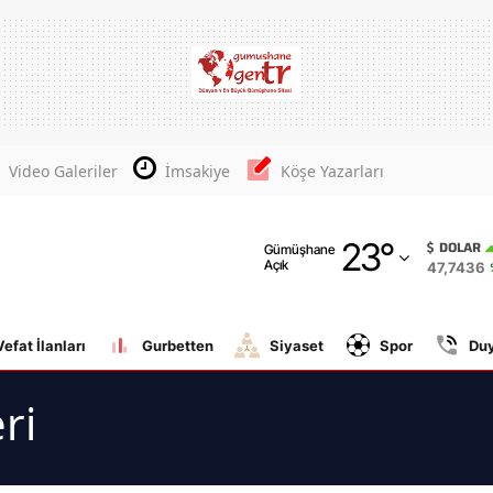
Adana
Adıyaman
Afyonkarahisar
Video Galeriler
İmsakiye
Köşe Yazarları
Ağrı
23
°
Amasya
DOLAR
Gümüşhane
Açık
47,7436
Ankara
Antalya
Vefat İlanları
Gurbetten
Siyaset
Spor
Du
Artvin
ri
Aydın
Balıkesir