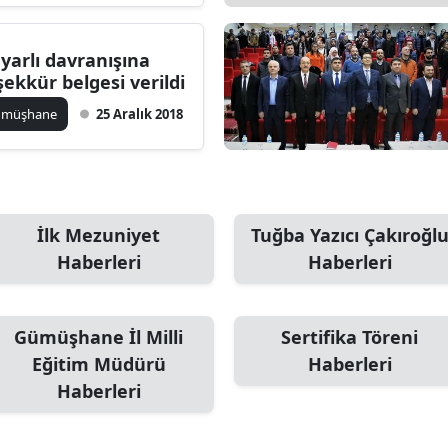
Edirne
yarlı davranışına
Elazığ
şekkür belgesi verildi
Erzincan
ümüşhane
25 Aralık 2018
Erzurum
Eskişehir
Gaziantep
İlk Mezuniyet
Tuğba Yazıcı Çakıroğl
Haberleri
Haberleri
Giresun
Gümüşhane
Gümüşhane İl Milli
Sertifika Töreni
Hakkari
Eğitim Müdürü
Haberleri
Haberleri
Hatay
Isparta