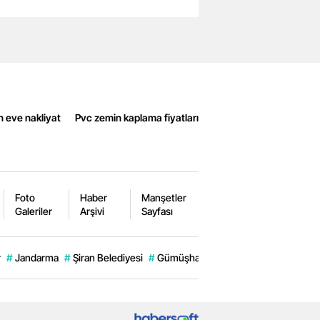
n eve nakliyat
Pvc zemin kaplama fiyatları
Foto
Haber
Manşetler
Galeriler
Arşivi
Sayfası
r
#
Jandarma
#
Şiran Belediyesi
#
Gümüşhane Son Dakika.
#
Herfene 