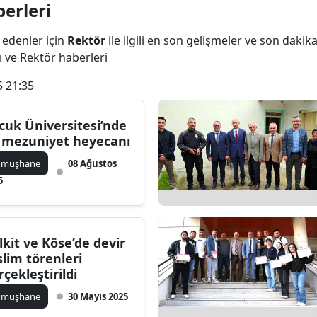
erleri
Bilecik
 edenler için
Rektör
ile ilgili en son gelişmeler ve son daki
Bingöl
ı ve Rektör haberleri
Bitlis
5 21:35
Bolu
cuk Üniversitesi’nde
Burdur
k mezuniyet heyecanı
Bursa
ümüşhane
08 Ağustos
5
Çanakkale
Çankırı
lkit ve Köse’de devir
Çorum
slim törenleri
rçekleştirildi
Denizli
ümüşhane
30 Mayıs 2025
Diyarbakır