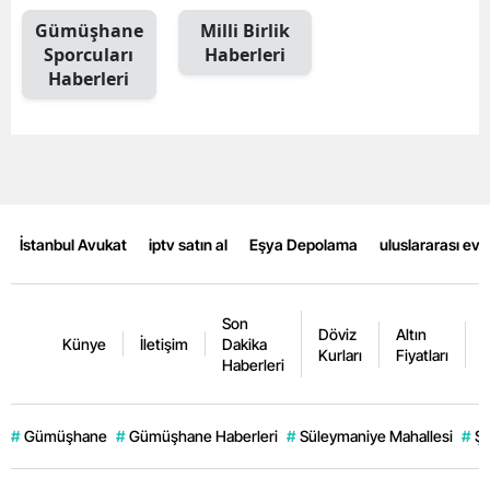
Gümüşhane
Milli Birlik
Mersin
Sporcuları
Haberleri
İstanbul
Haberleri
İzmir
Kars
Kastamonu
İstanbul Avukat
iptv satın al
Eşya Depolama
uluslararası ev
Kayseri
Kırklareli
Son
Döviz
Altın
K
Kırşehir
Künye
İletişim
Dakika
Kurları
Fiyatları
F
Haberleri
Kocaeli
Konya
#
Gümüşhane
#
Gümüşhane Haberleri
#
Süleymaniye Mahallesi
#
Şi
Kütahya