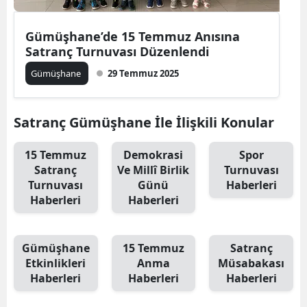
Edirne
Gümüşhane’de 15 Temmuz Anısına
Elazığ
Satranç Turnuvası Düzenlendi
Erzincan
Gümüşhane
29 Temmuz 2025
Erzurum
Satranç Gümüşhane İle İlişkili Konular
Eskişehir
15 Temmuz
Demokrasi
Spor
Gaziantep
Satranç
Ve Millî Birlik
Turnuvası
Turnuvası
Günü
Haberleri
Giresun
Haberleri
Haberleri
Gümüşhane
Hakkari
Gümüşhane
15 Temmuz
Satranç
Etkinlikleri
Anma
Müsabakası
Hatay
Haberleri
Haberleri
Haberleri
Isparta