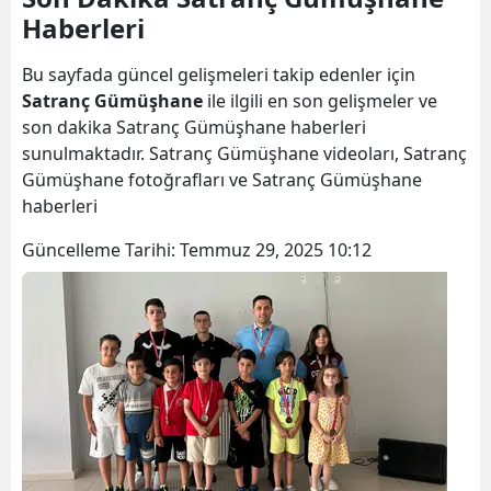
Haberleri
Bilecik
Bingöl
Bu sayfada güncel gelişmeleri takip edenler için
Satranç Gümüşhane
ile ilgili en son gelişmeler ve
Bitlis
son dakika Satranç Gümüşhane haberleri
sunulmaktadır. Satranç Gümüşhane videoları, Satranç
Bolu
Gümüşhane fotoğrafları ve Satranç Gümüşhane
Burdur
haberleri
Bursa
Güncelleme Tarihi:
Temmuz 29, 2025 10:12
Çanakkale
Çankırı
Çorum
Denizli
Diyarbakır