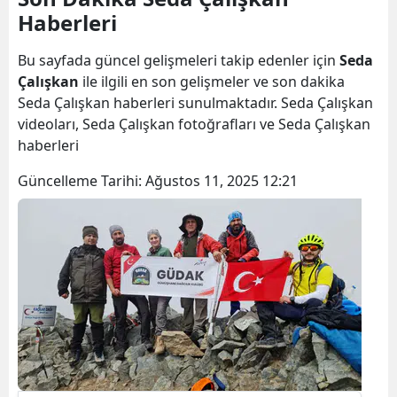
Haberleri
Bilecik
Bingöl
Bu sayfada güncel gelişmeleri takip edenler için
Seda
Çalışkan
ile ilgili en son gelişmeler ve son dakika
Bitlis
Seda Çalışkan haberleri sunulmaktadır. Seda Çalışkan
videoları, Seda Çalışkan fotoğrafları ve Seda Çalışkan
Bolu
haberleri
Burdur
Güncelleme Tarihi:
Ağustos 11, 2025 12:21
Bursa
Çanakkale
Çankırı
Çorum
Denizli
Diyarbakır