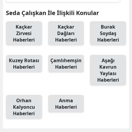
Mersin
Seda Çalışkan İle İlişkili Konular
İstanbul
Kaçkar
Kaçkar
Burak
İzmir
Zirvesi
Dağları
Soydaş
Haberleri
Haberleri
Haberleri
Kars
Kastamonu
Kuzey Rotası
Çamlıhemşin
Aşağı
Haberleri
Haberleri
Kavrun
Kayseri
Yaylası
Haberleri
Kırklareli
Kırşehir
Orhan
Anma
Kocaeli
Kalyoncu
Haberleri
Haberleri
Konya
Kütahya