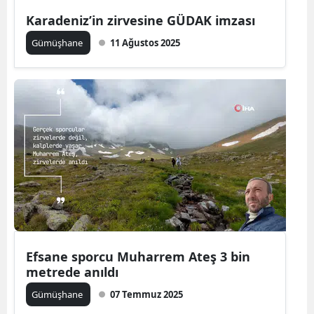
Edirne
Karadeniz’in zirvesine GÜDAK imzası
Gümüşhane
11 Ağustos 2025
Elazığ
Erzincan
Erzurum
Eskişehir
Gaziantep
Giresun
Gümüşhane
Hakkari
Efsane sporcu Muharrem Ateş 3 bin
metrede anıldı
Hatay
Gümüşhane
07 Temmuz 2025
Isparta