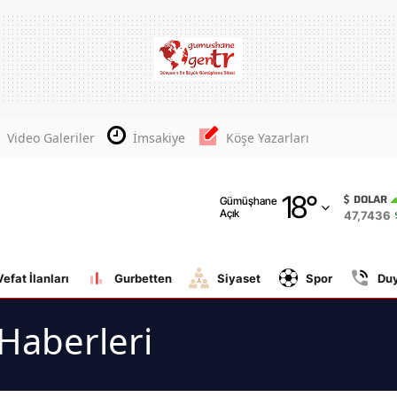
Adana
Adıyaman
Afyonkarahisar
Video Galeriler
İmsakiye
Köşe Yazarları
Ağrı
18
°
Amasya
DOLAR
Gümüşhane
Açık
47,7436
Ankara
Antalya
Vefat İlanları
Gurbetten
Siyaset
Spor
Du
Artvin
 Haberleri
Aydın
Balıkesir