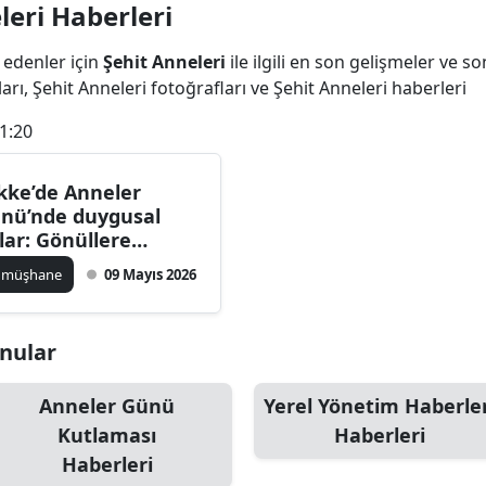
leri Haberleri
Bilecik
 edenler için
Şehit Anneleri
ile ilgili en son gelişmeler ve s
Bingöl
arı, Şehit Anneleri fotoğrafları ve Şehit Anneleri haberleri
Bitlis
1:20
Bolu
kke’de Anneler
Burdur
nü’nde duygusal
lar: Gönüllere
Bursa
kunuldu!
ümüşhane
09 Mayıs 2026
Çanakkale
Çankırı
onular
Çorum
Anneler Günü
Yerel Yönetim Haberler
Denizli
Kutlaması
Haberleri
Haberleri
Diyarbakır