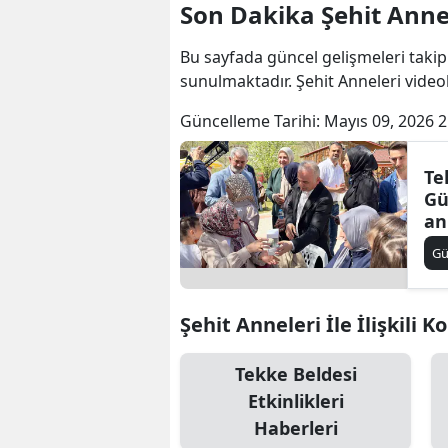
Son Dakika Şehit Anne
Bu sayfada güncel gelişmeleri takip
sunulmaktadır. Şehit Anneleri videol
Güncelleme Tarihi:
Mayıs 09, 2026 2
Te
Gü
an
do
G
Şehit Anneleri İle İlişkili K
Tekke Beldesi
Etkinlikleri
Haberleri