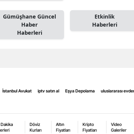
Edirne
Gümüşhane Güncel
Etkinlik
Elazığ
Haber
Haberleri
Erzincan
Haberleri
Erzurum
Eskişehir
Gaziantep
Giresun
İstanbul Avukat
iptv satın al
Eşya Depolama
uluslararası evde
Gümüşhane
Hakkari
Hatay
 Dakika
Döviz
Altın
Kripto
Video
Isparta
erleri
Kurları
Fiyatları
Fiyatları
Galeriler