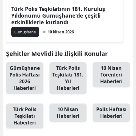
Edirne
Türk Polis Teşkilatının 181. Kuruluş
Yıldönümü Gümüşhane’de çeşitli
Elazığ
etkinliklerle kutlandı
Gümüşhane
10 Nisan 2026
Erzincan
Erzurum
Şehitler Mevlidi İle İlişkili Konular
Eskişehir
Gümüşhane
Türk Polis
10 Nisan
Gaziantep
Polis Haftası
Teşkilatı 181.
Törenleri
2026
Yıl
Haberleri
Giresun
Haberleri
Haberleri
Gümüşhane
Hakkari
Türk Polis
10 Nisan
Polis Haftası
Teşkilatı
Haberleri
Haberleri
Hatay
Haberleri
Isparta