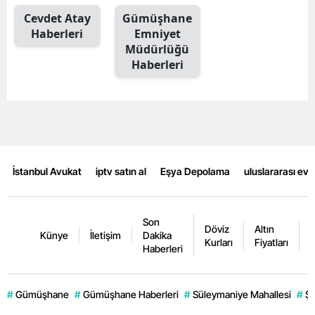
Cevdet Atay
Gümüşhane
Mersin
Haberleri
Emniyet
İstanbul
Müdürlüğü
Haberleri
İzmir
Kars
Kastamonu
Kayseri
İstanbul Avukat
iptv satın al
Eşya Depolama
uluslararası ev
Kırklareli
Kırşehir
Son
Döviz
Altın
K
Künye
İletişim
Dakika
Kurları
Fiyatları
F
Haberleri
Kocaeli
Konya
#
Gümüşhane
#
Gümüşhane Haberleri
#
Süleymaniye Mahallesi
#
Şi
Kütahya