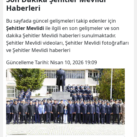
Haberleri
Bilecik
Bingöl
Bu sayfada güncel gelişmeleri takip edenler için
Şehitler Mevlidi
ile ilgili en son gelişmeler ve son
Bitlis
dakika Şehitler Mevlidi haberleri sunulmaktadır.
Şehitler Mevlidi videoları, Şehitler Mevlidi fotoğrafları
Bolu
ve Şehitler Mevlidi haberleri
Burdur
Güncelleme Tarihi:
Nisan 10, 2026 19:09
Bursa
Çanakkale
Çankırı
Çorum
Denizli
Diyarbakır