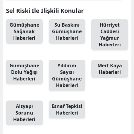
Mersin
Sel Riski İle İlişkili Konular
İstanbul
Gümüşhane
Su Baskını
Hürriyet
Sağanak
Gümüşhane
Caddesi
İzmir
Haberleri
Haberleri
Yağmur
Haberleri
Kars
Kastamonu
Gümüşhane
Yıldırım
Mert Kaya
Kayseri
Dolu Yağışı
Sayısı
Haberleri
Haberleri
Gümüşhane
Kırklareli
Haberleri
Kırşehir
Altyapı
Esnaf Tepkisi
Kocaeli
Sorunu
Haberleri
Konya
Haberleri
Kütahya