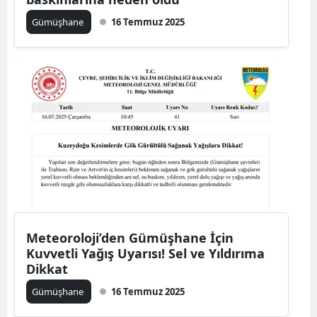
Edirne
Gümüşhane
16 Temmuz 2025
Elazığ
Erzincan
Erzurum
Eskişehir
Gaziantep
Giresun
Gümüşhane
Meteoroloji’den Gümüşhane İçin
Hakkari
Kuvvetli Yağış Uyarısı! Sel ve Yıldırıma
Dikkat
Hatay
Gümüşhane
16 Temmuz 2025
Isparta