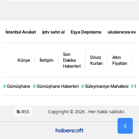
Malatya
Manisa
İstanbul Avukat
iptv satın al
Eşya Depolama
uluslararası ev
Kahramanmaraş
Mardin
Son
Döviz
Altın
K
Muğla
Künye
İletişim
Dakika
Kurları
Fiyatları
F
Haberleri
Muş
Nevşehir
#
Gümüşhane
#
Gümüşhane Haberleri
#
Süleymaniye Mahallesi
#
Şi
Niğde
Ordu
RSS
Copyright © 2026 . Her hakkı saklıdır.
Rize
Sakarya