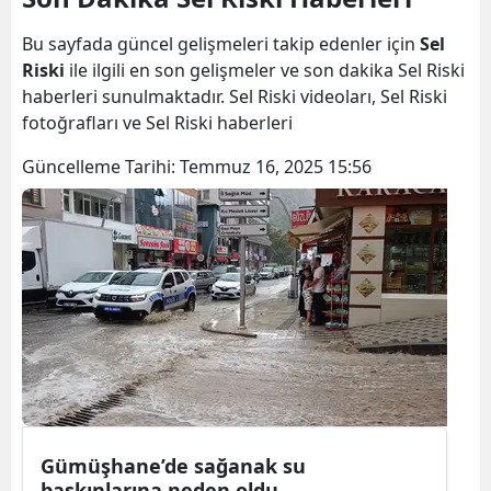
Bilecik
Bu sayfada güncel gelişmeleri takip edenler için
Sel
Bingöl
Riski
ile ilgili en son gelişmeler ve son dakika Sel Riski
haberleri sunulmaktadır. Sel Riski videoları, Sel Riski
Bitlis
fotoğrafları ve Sel Riski haberleri
Bolu
Güncelleme Tarihi:
Temmuz 16, 2025 15:56
Burdur
Bursa
Çanakkale
Çankırı
Çorum
Denizli
Gümüşhane’de sağanak su
Diyarbakır
baskınlarına neden oldu