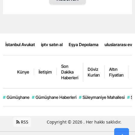
Mersin
İstanbul
İzmir
İstanbul Avukat
iptv satın al
Eşya Depolama
uluslararası ev
Kars
Kastamonu
Son
Döviz
Altın
K
Kayseri
Künye
İletişim
Dakika
Kurları
Fiyatları
F
Haberleri
Kırklareli
Kırşehir
#
Gümüşhane
#
Gümüşhane Haberleri
#
Süleymaniye Mahallesi
#
Şi
Kocaeli
Konya
RSS
Copyright © 2026 . Her hakkı saklıdır.
Kütahya