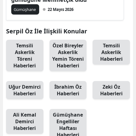
Edirne
Gümüşhane
22 Mayıs 2026
Elazığ
Serpil Öz İle İlişkili Konular
Erzincan
Erzurum
Temsili
Özel Bireyler
Temsili
Askerlik
Askerlik
Askerlik
Eskişehir
Töreni
Yemin Töreni
Haberleri
Haberleri
Haberleri
Gaziantep
Giresun
Uğur Demirci
İbrahim Öz
Zeki Öz
Haberleri
Haberleri
Haberleri
Gümüşhane
Hakkari
Ali Kemal
Gümüşhane
Hatay
Demirci
Engelliler
Haberleri
Haftası
Isparta
Haberleri