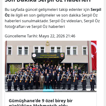
Bilecik
Bu sayfada güncel gelişmeleri takip edenler için
Serpil
Bingöl
Öz
ile ilgili en son gelişmeler ve son dakika Serpil Öz
haberleri sunulmaktadır. Serpil Öz videoları, Serpil Öz
Bitlis
fotoğrafları ve Serpil Öz haberleri
Bolu
Güncelleme Tarihi:
Mayıs 22, 2026 21:46
Burdur
Bursa
Çanakkale
Çankırı
Çorum
Denizli
Gümüşhane’de 9 özel birey bir
Diyarbakır
günlüğüne Mehmetçik oldu