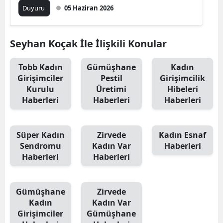
Duyuru
05 Haziran 2026
Mersin
İstanbul
Seyhan Koçak İle İlişkili Konular
İzmir
Tobb Kadın
Gümüşhane
Kadın
Kars
Girişimciler
Pestil
Girişimcilik
Kurulu
Üretimi
Hibeleri
Kastamonu
Haberleri
Haberleri
Haberleri
Kayseri
Süper Kadın
Zirvede
Kadın Esnaf
Kırklareli
Sendromu
Kadın Var
Haberleri
Haberleri
Haberleri
Kırşehir
Kocaeli
Gümüşhane
Zirvede
Konya
Kadın
Kadın Var
Girişimciler
Gümüşhane
Kütahya