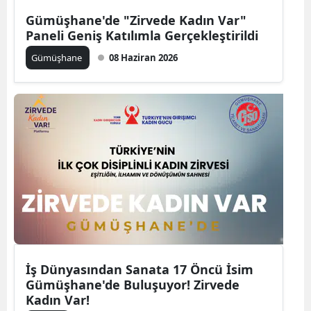
Edirne
Gümüşhane'de "Zirvede Kadın Var"
Paneli Geniş Katılımla Gerçekleştirildi
Elazığ
Gümüşhane
08 Haziran 2026
Erzincan
Erzurum
Eskişehir
Gaziantep
Giresun
Gümüşhane
Hakkari
İş Dünyasından Sanata 17 Öncü İsim
Hatay
Gümüşhane'de Buluşuyor! Zirvede
Kadın Var!
Isparta