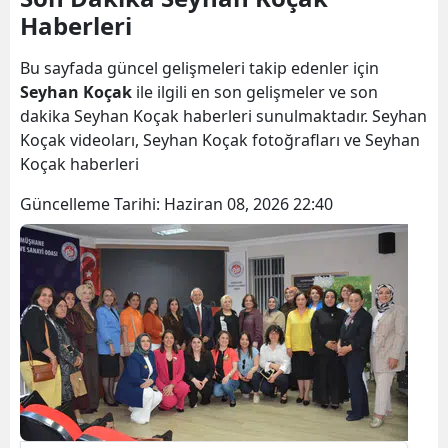
Haberleri
Bilecik
Bingöl
Bu sayfada güncel gelişmeleri takip edenler için
Seyhan Koçak
ile ilgili en son gelişmeler ve son
Bitlis
dakika Seyhan Koçak haberleri sunulmaktadır. Seyhan
Koçak videoları, Seyhan Koçak fotoğrafları ve Seyhan
Bolu
Koçak haberleri
Burdur
Güncelleme Tarihi:
Haziran 08, 2026 22:40
Bursa
Çanakkale
Çankırı
Çorum
Denizli
Diyarbakır