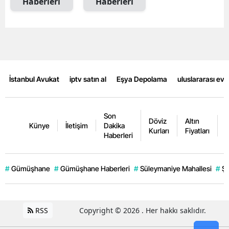
Haberleri
Haberleri
Malatya
Manisa
Kahramanmaraş
Mardin
İstanbul Avukat
iptv satın al
Eşya Depolama
uluslararası ev
Muğla
Son
Muş
Döviz
Altın
K
Künye
İletişim
Dakika
Kurları
Fiyatları
F
Haberleri
Nevşehir
Niğde
#
Gümüşhane
#
Gümüşhane Haberleri
#
Süleymaniye Mahallesi
#
Şi
Ordu
Rize
RSS
Copyright © 2026 . Her hakkı saklıdır.
Sakarya