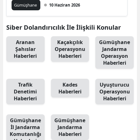
Gümüşhane
10 Haziran 2026
Mersin
İstanbul
Siber Dolandırıcılık İle İlişkili Konular
İzmir
Aranan
Kaçakçılık
Gümüşhane
Kars
Şahıslar
Operasyonu
Jandarma
Haberleri
Haberleri
Operasyon
Kastamonu
Haberleri
Kayseri
Trafik
Kades
Uyuşturucu
Kırklareli
Denetimi
Haberleri
Operasyonu
Haberleri
Haberleri
Kırşehir
Kocaeli
Gümüşhane
Gümüşhane
Konya
İl Jandarma
Jandarma
Komutanlığı
Haberleri
Kütahya