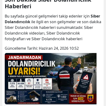
Haberleri
Bilecik
Bingöl
Bu sayfada güncel gelişmeleri takip edenler için
Siber
Dolandırıcılık
ile ilgili en son gelişmeler ve son dakika
Bitlis
Siber Dolandırıcılık haberleri sunulmaktadır. Siber
Dolandırıcılık videoları, Siber Dolandırıcılık
Bolu
fotoğrafları ve Siber Dolandırıcılık haberleri
Burdur
Güncelleme Tarihi:
Haziran 24, 2026 10:52
Bursa
Çanakkale
Çankırı
Çorum
Denizli
Diyarbakır