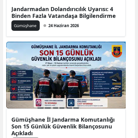
Edirne
Jandarmadan Dolandırıcılık Uyarısı: 4
Binden Fazla Vatandaşa Bilgilendirme
Elazığ
Gümüşhane
24 Haziran 2026
Erzincan
Erzurum
Eskişehir
Gaziantep
Giresun
Gümüşhane
Hakkari
Gümüşhane İl Jandarma Komutanlığı
Hatay
Son 15 Günlük Güvenlik Bilançosunu
Açıkladı
Isparta