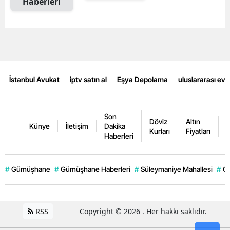
Haberleri
Malatya
Manisa
Kahramanmaraş
Mardin
İstanbul Avukat
iptv satın al
Eşya Depolama
uluslararası ev
Muğla
Son
Muş
Döviz
Altın
K
Künye
İletişim
Dakika
Kurları
Fiyatları
F
Haberleri
Nevşehir
Niğde
#
Gümüşhane
#
Gümüşhane Haberleri
#
Süleymaniye Mahallesi
#
G
Ordu
Rize
RSS
Copyright © 2026 . Her hakkı saklıdır.
Sakarya