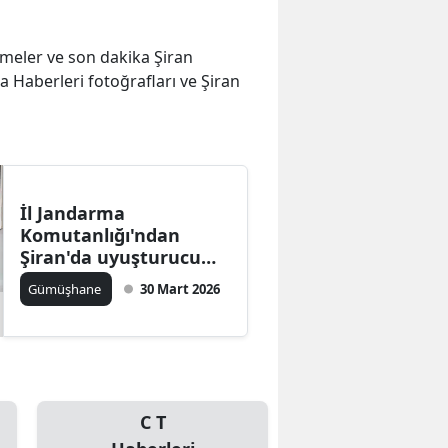
lişmeler ve son dakika Şiran
 Haberleri fotoğrafları ve Şiran
İl Jandarma
Komutanlığı'ndan
Şiran'da uyuşturucu
operasyonu
Gümüşhane
30 Mart 2026
C T