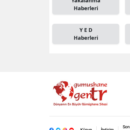
Yakalanma
Haberleri
Y E D
Haberleri
Son
Künye
İletişim