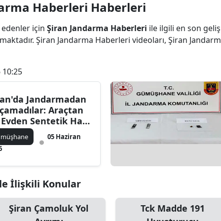
arma Haberleri Haberleri
Bilecik
 edenler için
Şiran Jandarma Haberleri
ile ilgili en son ge
Bingöl
aktadır. Şiran Jandarma Haberleri videoları, Şiran Jandarma
Bitlis
 10:25
Bolu
Burdur
ran'da Jandarmadan
çamadılar: Araçtan
Bursa
 Evden Sentetik Hap
ktı
Çanakkale
ümüşhane
05 Haziran
6
Çankırı
Çorum
e İlişkili Konular
Denizli
Şiran Çamoluk Yol
Tck Madde 191
Diyarbakır