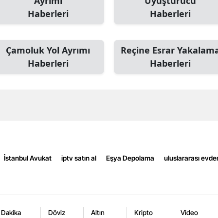
Ayrımı
Uyuşturucu
Edirne
Haberleri
Haberleri
Elazığ
Çamoluk Yol Ayrımı
Reçine Esrar Yakalam
Erzincan
Haberleri
Haberleri
Erzurum
Eskişehir
Gaziantep
Giresun
Gümüşhane
İstanbul Avukat
iptv satın al
Eşya Depolama
uluslararası evde
Hakkari
Hatay
Isparta
 Dakika
Döviz
Altın
Kripto
Video