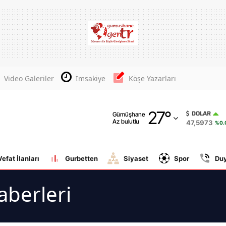
Adana
Adıyaman
Afyonkarahisar
Video Galeriler
İmsakiye
Köşe Yazarları
Ağrı
27
°
Amasya
DOLAR
Gümüşhane
Az bulutlu
47,5973
%0.
Ankara
Antalya
Vefat İlanları
Gurbetten
Siyaset
Spor
Du
Artvin
Haberleri
Aydın
Balıkesir