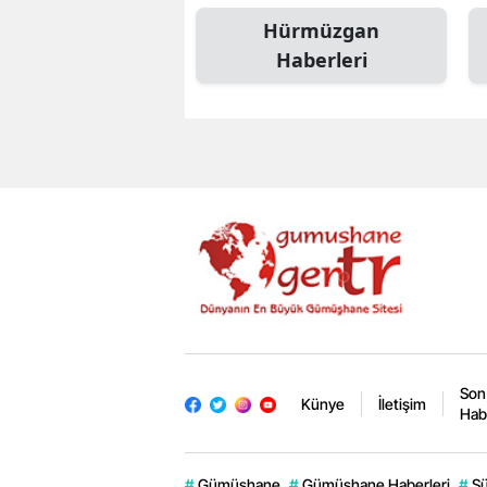
Hürmüzgan
Haberleri
Son
Künye
İletişim
Hab
#
Gümüşhane
#
Gümüşhane Haberleri
#
Sü