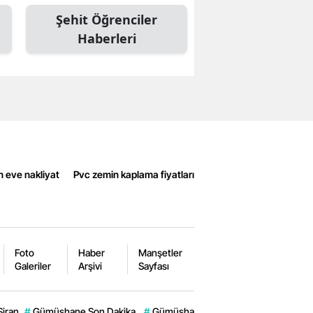
Şehit Öğrenciler
Haberleri
n eve nakliyat
Pvc zemin kaplama fiyatları
Foto
Haber
Manşetler
Galeriler
Arşivi
Sayfası
Şiran
#
Gümüşhane Son Dakika.
#
Gümüşhane Valiliği
#
Jandarma
#
G