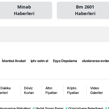
Edirne
Minab
Bm 2601
Haberleri
Haberleri
Elazığ
Erzincan
Erzurum
Eskişehir
Gaziantep
İstanbul Avukat
iptv satın al
Eşya Depolama
uluslararası evde
Giresun
Gümüşhane
Hakkari
 Dakika
Döviz
Altın
Kripto
Video
erleri
Kurları
Fiyatları
Fiyatları
Galeriler
Hatay
Isparta
leymaniye Mahallesi
#
Vedat Soner Başer
#
Gümüşhane Belediyesi
#