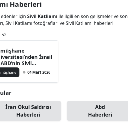
amı Haberleri
Bilecik
 edenler için
Sivil Katliamı
ile ilgili en son gelişmeler ve son
Bingöl
ı, Sivil Katliamı fotoğrafları ve Sivil Katliamı haberleri
Bitlis
:52
Bolu
ümüşhane
Burdur
iversitesi’nden İsrail
 ABD’nin Sivil
Bursa
tliamlarına Sert
ümüşhane
04 Mart 2026
pki
Çanakkale
Çankırı
nular
Çorum
İran Okul Saldırısı
Abd
Denizli
Haberleri
Haberleri
Diyarbakır