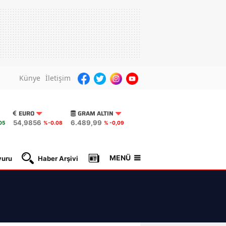
Künye
İletişim
EURO
GRAM ALTIN
54,9856
6.489,99
05
%-0.08
% -0,09
MENÜ
yuru
Haber Arşivi
Gazete Manşetleri
Nöbetçi Ec