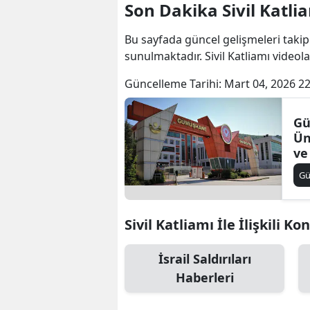
Son Dakika Sivil Katli
Bu sayfada güncel gelişmeleri takip
sunulmaktadır. Sivil Katliamı videolar
Güncelleme Tarihi:
Mart 04, 2026 22
G
Ün
ve
Ka
G
Te
Sivil Katliamı İle İlişkili Ko
İsrail Saldırıları
Haberleri