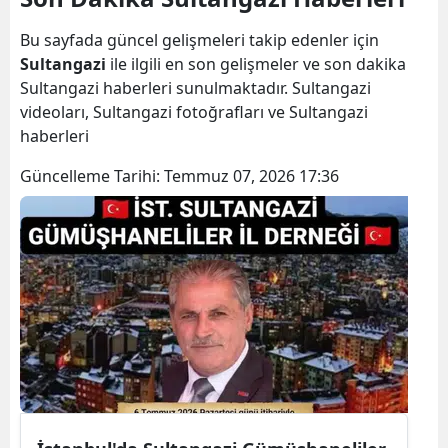
Bilecik
Bu sayfada güncel gelişmeleri takip edenler için
Bingöl
Sultangazi
ile ilgili en son gelişmeler ve son dakika
Sultangazi haberleri sunulmaktadır. Sultangazi
Bitlis
videoları, Sultangazi fotoğrafları ve Sultangazi
haberleri
Bolu
Güncelleme Tarihi:
Temmuz 07, 2026 17:36
Burdur
Bursa
Çanakkale
Çankırı
Çorum
Denizli
Diyarbakır