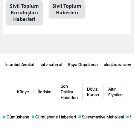
Sivil Toplum
Sivil Toplum
Mersin
Kuruluşları
Haberleri
Haberleri
İstanbul
İzmir
Kars
Kastamonu
İstanbul Avukat
iptv satın al
Eşya Depolama
uluslararası ev
Kayseri
Kırklareli
Son
Döviz
Altın
K
Künye
İletişim
Dakika
Kırşehir
Kurları
Fiyatları
F
Haberleri
Kocaeli
#
Gümüşhane
#
Gümüşhane Haberleri
#
Süleymaniye Mahallesi
#
Şi
Konya
Kütahya