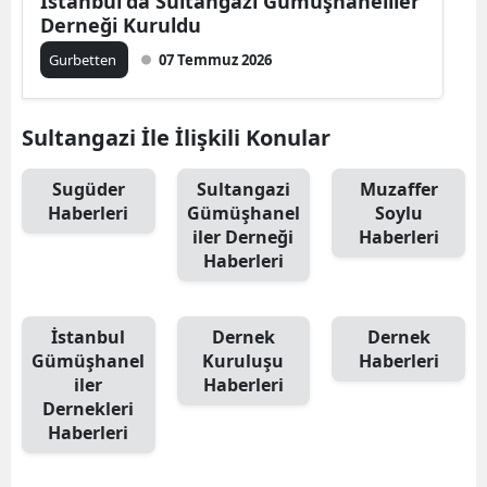
İstanbul'da Sultangazi Gümüşhaneliler
Derneği Kuruldu
Edirne
Gurbetten
07 Temmuz 2026
Elazığ
Erzincan
Sultangazi İle İlişkili Konular
Erzurum
Sugüder
Sultangazi
Muzaffer
Eskişehir
Haberleri
Gümüşhanel
Soylu
iler Derneği
Haberleri
Gaziantep
Haberleri
Giresun
İstanbul
Dernek
Dernek
Gümüşhane
Gümüşhanel
Kuruluşu
Haberleri
Hakkari
iler
Haberleri
Dernekleri
Hatay
Haberleri
Isparta