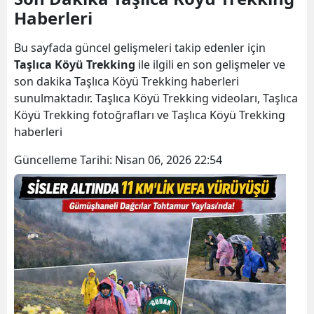
Haberleri
Bilecik
Bingöl
Bu sayfada güncel gelişmeleri takip edenler için
Taşlıca Köyü Trekking
ile ilgili en son gelişmeler ve
Bitlis
son dakika Taşlıca Köyü Trekking haberleri
sunulmaktadır. Taşlıca Köyü Trekking videoları, Taşlıca
Bolu
Köyü Trekking fotoğrafları ve Taşlıca Köyü Trekking
Burdur
haberleri
Bursa
Güncelleme Tarihi:
Nisan 06, 2026 22:54
Çanakkale
Çankırı
Çorum
Denizli
Diyarbakır