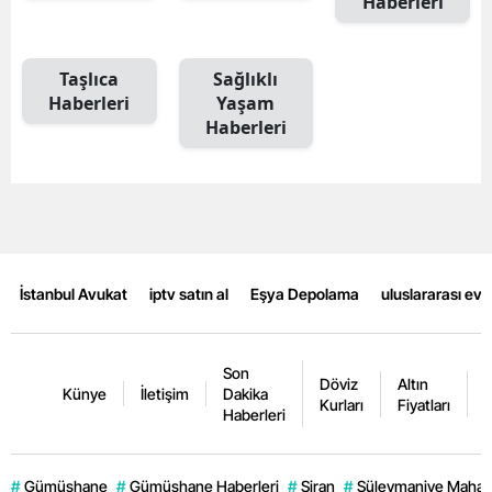
Haberleri
Mersin
İstanbul
Taşlıca
Sağlıklı
Haberleri
Yaşam
İzmir
Haberleri
Kars
Kastamonu
Kayseri
İstanbul Avukat
iptv satın al
Eşya Depolama
uluslararası ev
Kırklareli
Kırşehir
Son
Döviz
Altın
K
Kocaeli
Künye
İletişim
Dakika
Kurları
Fiyatları
F
Haberleri
Konya
Kütahya
#
Gümüşhane
#
Gümüşhane Haberleri
#
Şiran
#
Süleymaniye Mahall