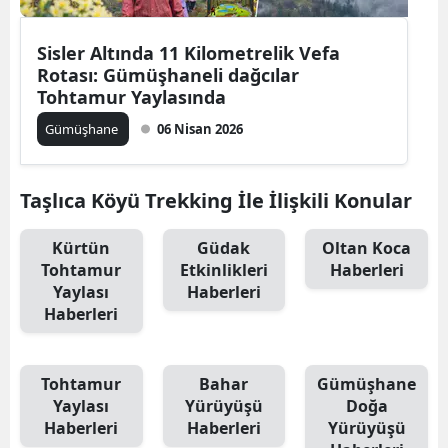
Edirne
Sisler Altında 11 Kilometrelik Vefa
Elazığ
Rotası: Gümüşhaneli dağcılar
Tohtamur Yaylasında
Erzincan
Gümüşhane
06 Nisan 2026
Erzurum
Eskişehir
Taşlıca Köyü Trekking İle İlişkili Konular
Gaziantep
Kürtün
Güdak
Oltan Koca
Tohtamur
Etkinlikleri
Haberleri
Giresun
Yaylası
Haberleri
Gümüşhane
Haberleri
Hakkari
Tohtamur
Bahar
Gümüşhane
Hatay
Yaylası
Yürüyüşü
Doğa
Haberleri
Haberleri
Yürüyüşü
Isparta