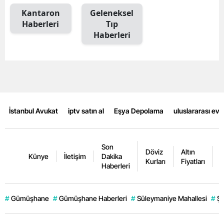
Kantaron
Geleneksel
Mersin
Haberleri
Tıp
İstanbul
Haberleri
İzmir
Kars
Kastamonu
İstanbul Avukat
iptv satın al
Eşya Depolama
uluslararası ev
Kayseri
Kırklareli
Son
Döviz
Altın
K
Künye
İletişim
Dakika
Kırşehir
Kurları
Fiyatları
F
Haberleri
Kocaeli
Konya
#
Gümüşhane
#
Gümüşhane Haberleri
#
Süleymaniye Mahallesi
#
Şi
Kütahya