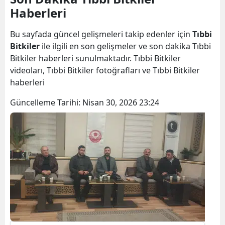
Haberleri
Bilecik
Bingöl
Bu sayfada güncel gelişmeleri takip edenler için
Tıbbi
Bitkiler
ile ilgili en son gelişmeler ve son dakika Tıbbi
Bitlis
Bitkiler haberleri sunulmaktadır. Tıbbi Bitkiler
videoları, Tıbbi Bitkiler fotoğrafları ve Tıbbi Bitkiler
Bolu
haberleri
Burdur
Güncelleme Tarihi:
Nisan 30, 2026 23:24
Bursa
Çanakkale
Çankırı
Çorum
Denizli
Diyarbakır