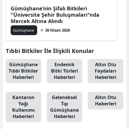
Edirne
Gümüşhane’nin Şifalı Bitkileri
"Üniversite Şehir Buluşmaları"nda
Elazığ
Mercek Altına Alındı
Gümüşhane
30 Nisan 2026
Erzincan
Erzurum
Tıbbi Bitkiler İle İlişkili Konular
Eskişehir
Gümüşhane
Endemik
Altın Otu
Gaziantep
Tıbbi Bitkiler
Bitki Türleri
Faydaları
Haberleri
Haberleri
Haberleri
Giresun
Gümüşhane
Kantaron
Geleneksel
Altın Otu
Hakkari
Yağı
Tıp
Haberleri
Kullanımı
Gümüşhane
Hatay
Haberleri
Haberleri
Isparta