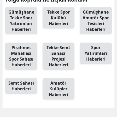
Malatya
Gümüşhane
Tekke Spor
Gümüşhane
Tekke Spor
Kulübü
Amatör Spor
Manisa
Yatırımları
Haberleri
Tesisleri
Haberleri
Haberleri
Kahramanmaraş
Mardin
Pirahmet
Tekke Semt
Spor
Muğla
Mahallesi
Sahası
Yatırımları
Spor Sahası
Projesi
Haberleri
Muş
Haberleri
Haberleri
Nevşehir
Semt Sahası
Amatör
Niğde
Haberleri
Kulüpler
Ordu
Haberleri
Rize
Sakarya