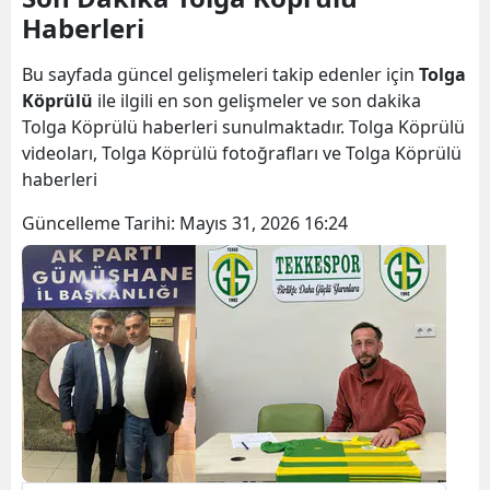
Haberleri
Bilecik
Bingöl
Bu sayfada güncel gelişmeleri takip edenler için
Tolga
Köprülü
ile ilgili en son gelişmeler ve son dakika
Bitlis
Tolga Köprülü haberleri sunulmaktadır. Tolga Köprülü
videoları, Tolga Köprülü fotoğrafları ve Tolga Köprülü
Bolu
haberleri
Burdur
Güncelleme Tarihi:
Mayıs 31, 2026 16:24
Bursa
Çanakkale
Çankırı
Çorum
Denizli
Diyarbakır