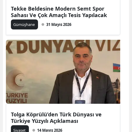
Edirne
Tekke Beldesine Modern Semt Spor
Sahası Ve Çok Amaçlı Tesis Yapılacak
Elazığ
Gümüşhane
31 Mayıs 2026
Erzincan
Erzurum
Eskişehir
Gaziantep
Giresun
Gümüşhane
Hakkari
Tolga Köprülü’den Türk Dünyası ve
Hatay
Türkiye Yüzyılı Açıklaması
Isparta
Siyaset
14 Mayıs 2026