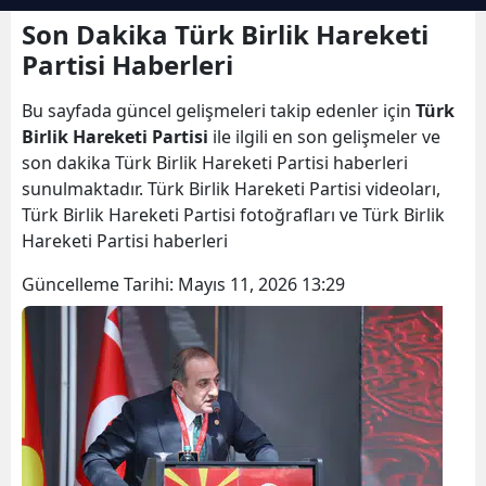
Bilecik
Son Dakika Türk Birlik Hareketi
Partisi Haberleri
Bingöl
Bu sayfada güncel gelişmeleri takip edenler için
Türk
Bitlis
Birlik Hareketi Partisi
ile ilgili en son gelişmeler ve
Bolu
son dakika Türk Birlik Hareketi Partisi haberleri
sunulmaktadır. Türk Birlik Hareketi Partisi videoları,
Burdur
Türk Birlik Hareketi Partisi fotoğrafları ve Türk Birlik
Hareketi Partisi haberleri
Bursa
Güncelleme Tarihi:
Mayıs 11, 2026 13:29
Çanakkale
Çankırı
Çorum
Denizli
Diyarbakır