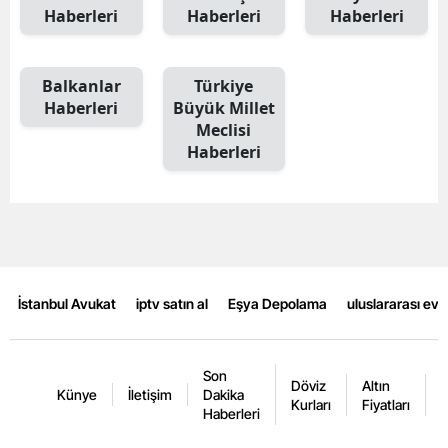
Haberleri
Haberleri
Haberleri
Mersin
İstanbul
Balkanlar
Türkiye
Haberleri
Büyük Millet
İzmir
Meclisi
Kars
Haberleri
Kastamonu
Kayseri
Kırklareli
İstanbul Avukat
iptv satın al
Eşya Depolama
uluslararası ev
Kırşehir
Kocaeli
Son
Döviz
Altın
K
Künye
İletişim
Dakika
Konya
Kurları
Fiyatları
F
Haberleri
Kütahya