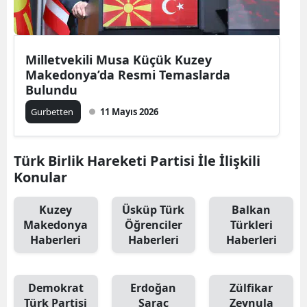
Edirne
Elazığ
Milletvekili Musa Küçük Kuzey
Erzincan
Makedonya’da Resmi Temaslarda
Bulundu
Erzurum
Gurbetten
11 Mayıs 2026
Eskişehir
Gaziantep
Türk Birlik Hareketi Partisi İle İlişkili
Konular
Giresun
Kuzey
Üsküp Türk
Balkan
Gümüşhane
Makedonya
Öğrenciler
Türkleri
Haberleri
Haberleri
Haberleri
Hakkari
Hatay
Demokrat
Erdoğan
Zülfikar
Isparta
Türk Partisi
Saraç
Zeynula