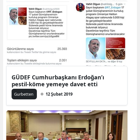
Mersin
İstanbul
İzmir
Kars
Kastamonu
Kayseri
GÜDEF Cumhurbaşkanı Erdoğan’ı
pestil-köme yemeye davet etti
Kırklareli
Gurbetten
12 Şubat 2019
Kırşehir
Kocaeli
Konya
Kütahya