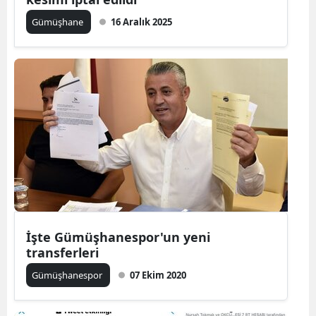
Edirne
Gümüşhane
16 Aralık 2025
Elazığ
Erzincan
Erzurum
Eskişehir
Gaziantep
Giresun
Gümüşhane
İşte Gümüşhanespor'un yeni
Hakkari
transferleri
Gümüşhanespor
07 Ekim 2020
Hatay
Isparta