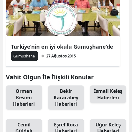
Malatya
Manisa
Kahramanmaraş
Mardin
Türkiye’nin en iyi okulu Gümüşhane’de
Gümüşhane
27 Ağustos 2015
Muğla
Muş
Vahit Olgun İle İlişkili Konular
Nevşehir
Orman
Bekir
İsmail Keleş
Niğde
Kesimi
Karacabey
Haberleri
Haberleri
Haberleri
Ordu
Rize
Cemil
Eşref Koca
Uğur Keleş
Sakarya
Güldalı
Haberleri
Haberleri