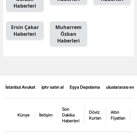
Haberleri
Samsun
Siirt
Ersin Çakar
Muharrem
Haberleri
Özkan
Sinop
Haberleri
Sivas
Tekirdağ
Tokat
Trabzon
İstanbul Avukat
iptv satın al
Eşya Depolama
uluslararası ev
Tunceli
Son
Şanlıurfa
Döviz
Altın
K
Künye
İletişim
Dakika
Kurları
Fiyatları
F
Haberleri
Uşak
Van