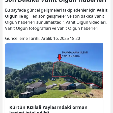
Bilecik
Bu sayfada güncel gelişmeleri takip edenler için
Vahit
Bingöl
Olgun
ile ilgili en son gelişmeler ve son dakika Vahit
Olgun haberleri sunulmaktadır. Vahit Olgun videoları,
Bitlis
Vahit Olgun fotoğrafları ve Vahit Olgun haberleri
Bolu
Güncelleme Tarihi:
Aralık 16, 2025 18:20
Burdur
Bursa
Çanakkale
Çankırı
Çorum
Denizli
Kürtün Kızılali Yaylası’ndaki orman
Diyarbakır
kesimi iptal edildi