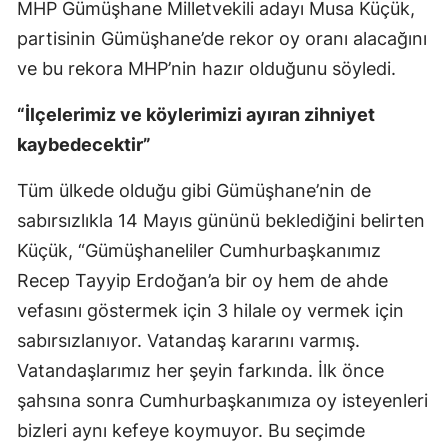
MHP Gümüşhane Milletvekili adayı Musa Küçük,
Mersin
partisinin Gümüşhane’de rekor oy oranı alacağını
ve bu rekora MHP’nin hazır olduğunu söyledi.
İstanbul
İzmir
“İlçelerimiz ve köylerimizi ayıran zihniyet
kaybedecektir”
Kars
Tüm ülkede olduğu gibi Gümüşhane’nin de
Kastamonu
sabırsızlıkla 14 Mayıs gününü beklediğini belirten
Kayseri
Küçük, “Gümüşhaneliler Cumhurbaşkanımız
Kırklareli
Recep Tayyip Erdoğan’a bir oy hem de ahde
vefasını göstermek için 3 hilale oy vermek için
Kırşehir
sabırsızlanıyor. Vatandaş kararını varmış.
Kocaeli
Vatandaşlarımız her şeyin farkında. İlk önce
Konya
şahsına sonra Cumhurbaşkanımıza oy isteyenleri
bizleri aynı kefeye koymuyor. Bu seçimde
Kütahya