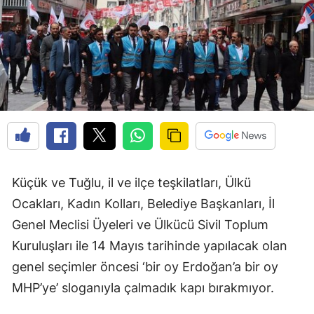
Edirne
Elazığ
Erzincan
Erzurum
Eskişehir
Gaziantep
Küçük ve Tuğlu, il ve ilçe teşkilatları, Ülkü
Giresun
Ocakları, Kadın Kolları, Belediye Başkanları, İl
Gümüşhane
Genel Meclisi Üyeleri ve Ülkücü Sivil Toplum
Kuruluşları ile 14 Mayıs tarihinde yapılacak olan
Hakkari
genel seçimler öncesi ‘bir oy Erdoğan’a bir oy
Hatay
MHP’ye’ sloganıyla çalmadık kapı bırakmıyor.
Isparta