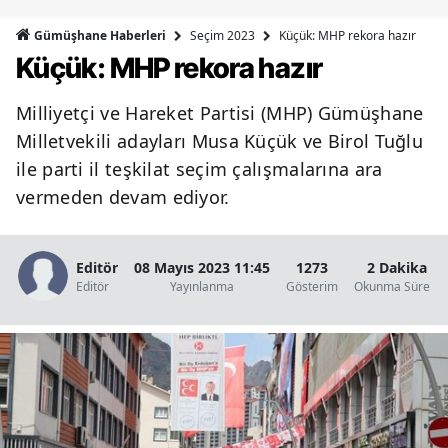
Bilecik
Seçim 2023
Küçük: MHP rekora hazır
Gümüşhane Haberleri
Küçük: MHP rekora hazır
Bingöl
Bitlis
Milliyetçi ve Hareket Partisi (MHP) Gümüşhane
Milletvekili adayları Musa Küçük ve Birol Tuğlu
Bolu
ile parti il teşkilat seçim çalışmalarına ara
Burdur
vermeden devam ediyor.
Bursa
Editör
08 Mayıs 2023 11:45
1273
2 Dakika
Çanakkale
Editör
Yayınlanma
Gösterim
Okunma Süresi
Çankırı
Çorum
Denizli
Diyarbakır