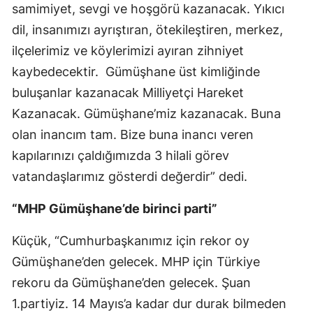
samimiyet, sevgi ve hoşgörü kazanacak. Yıkıcı
Malatya
dil, insanımızı ayrıştıran, ötekileştiren, merkez,
Manisa
ilçelerimiz ve köylerimizi ayıran zihniyet
kaybedecektir. Gümüşhane üst kimliğinde
Kahramanmaraş
buluşanlar kazanacak Milliyetçi Hareket
Mardin
Kazanacak. Gümüşhane’miz kazanacak. Buna
olan inancım tam. Bize buna inancı veren
Muğla
kapılarınızı çaldığımızda 3 hilali görev
Muş
vatandaşlarımız gösterdi değerdir” dedi.
Nevşehir
“MHP Gümüşhane’de birinci parti”
Niğde
Küçük, “Cumhurbaşkanımız için rekor oy
Ordu
Gümüşhane’den gelecek. MHP için Türkiye
Rize
rekoru da Gümüşhane’den gelecek. Şuan
1.partiyiz. 14 Mayıs’a kadar dur durak bilmeden
Sakarya