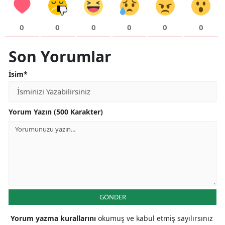
Yalova
0
0
0
0
0
0
Karabük
Son Yorumlar
Kilis
İsim*
Osmaniye
Düzce
Yorum Yazın (500 Karakter)
GÖNDER
Yorum yazma kurallarını
okumuş ve kabul etmiş sayılırsınız