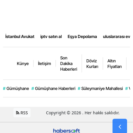
İstanbul Avukat
iptv satın al
Eşya Depolama
uluslararası ev
Son
Döviz
Altın
K
Künye
İletişim
Dakika
Kurları
Fiyatları
F
Haberleri
#
Gümüşhane
#
Gümüşhane Haberleri
#
Süleymaniye Mahallesi
#
Ve
RSS
Copyright © 2026 . Her hakkı saklıdır.