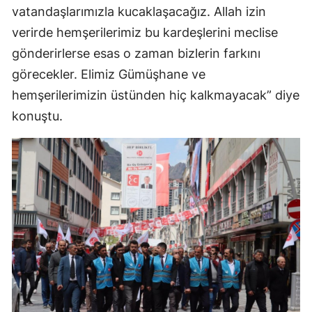
vatandaşlarımızla kucaklaşacağız. Allah izin
Samsun
verirde hemşerilerimiz bu kardeşlerini meclise
Siirt
gönderirlerse esas o zaman bizlerin farkını
görecekler. Elimiz Gümüşhane ve
Sinop
hemşerilerimizin üstünden hiç kalkmayacak” diye
Sivas
konuştu.
Tekirdağ
Tokat
Trabzon
Tunceli
Şanlıurfa
Uşak
Van