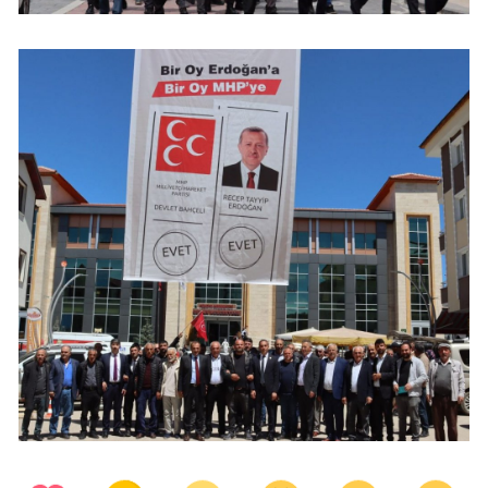
Yozgat
Zonguldak
Aksaray
Bayburt
Karaman
Kırıkkale
Batman
Şırnak
Bartın
Ardahan
Iğdır