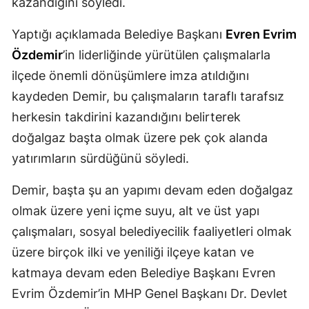
kazandığını söyledi.
Mersin
Yaptığı açıklamada Belediye Başkanı
Evren Evrim
İstanbul
Özdemir
’in liderliğinde yürütülen çalışmalarla
ilçede önemli dönüşümlere imza atıldığını
İzmir
kaydeden Demir, bu çalışmaların taraflı tarafsız
Kars
herkesin takdirini kazandığını belirterek
Kastamonu
doğalgaz başta olmak üzere pek çok alanda
yatırımların sürdüğünü söyledi.
Kayseri
Kırklareli
Demir, başta şu an yapımı devam eden doğalgaz
olmak üzere yeni içme suyu, alt ve üst yapı
Kırşehir
çalışmaları, sosyal belediyecilik faaliyetleri olmak
Kocaeli
üzere birçok ilki ve yeniliği ilçeye katan ve
katmaya devam eden Belediye Başkanı Evren
Konya
Evrim Özdemir’in MHP Genel Başkanı Dr. Devlet
Kütahya