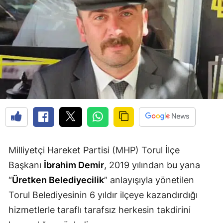
Edirne
Elazığ
Erzincan
Erzurum
Eskişehir
Gaziantep
Giresun
Milliyetçi Hareket Partisi (MHP) Torul İlçe
Gümüşhane
Başkanı
İbrahim Demir
, 2019 yılından bu yana
Hakkari
“
Üretken Belediyecilik
” anlayışıyla yönetilen
Torul Belediyesinin 6 yıldır ilçeye kazandırdığı
Hatay
hizmetlerle taraflı tarafsız herkesin takdirini
Isparta