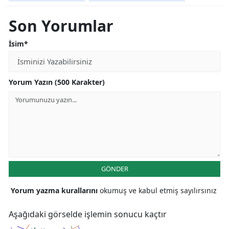
Yozgat
Son Yorumlar
Zonguldak
İsim*
Aksaray
Bayburt
Yorum Yazın (500 Karakter)
Karaman
Kırıkkale
Batman
Şırnak
GÖNDER
Bartın
Yorum yazma kurallarını
okumuş ve kabul etmiş sayılırsınız
Ardahan
Aşağıdaki görselde işlemin sonucu kaçtır
Iğdır