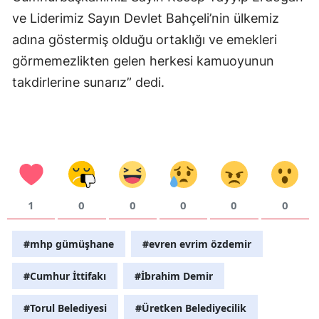
ve Liderimiz Sayın Devlet Bahçeli’nin ülkemiz
Samsun
adına göstermiş olduğu ortaklığı ve emekleri
Siirt
görmemezlikten gelen herkesi kamuoyunun
takdirlerine sunarız” dedi.
Sinop
Sivas
Tekirdağ
Tokat
Trabzon
1
0
0
0
0
0
Tunceli
#mhp gümüşhane
#evren evrim özdemir
Şanlıurfa
#Cumhur İttifakı
#İbrahim Demir
Uşak
#Torul Belediyesi
#Üretken Belediyecilik
Van