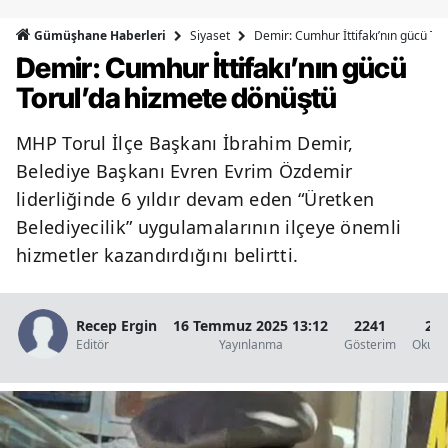
Bilecik
Siyaset
Demir: Cumhur İttifakı’nın gücü To
Gümüşhane Haberleri
Demir: Cumhur İttifakı’nın gücü
Bingöl
Torul’da hizmete dönüştü
Bitlis
MHP Torul İlçe Başkanı İbrahim Demir,
Bolu
Belediye Başkanı Evren Evrim Özdemir
Burdur
liderliğinde 6 yıldır devam eden “Üretken
Belediyecilik” uygulamalarının ilçeye önemli
Bursa
hizmetler kazandırdığını belirtti.
Çanakkale
Çankırı
Recep Ergin
16 Temmuz 2025 13:12
2241
2 D
Editör
Yayınlanma
Gösterim
Okunm
Çorum
Denizli
Diyarbakır