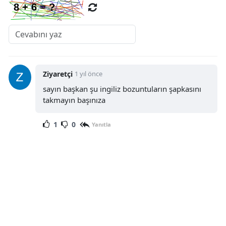
Yalova
Karabük
Kilis
Ziyaretçi
1 yıl önce
Osmaniye
sayın başkan şu ingiliz bozuntuların şapkasını
takmayın başınıza
Düzce
1
0
Yanıtla