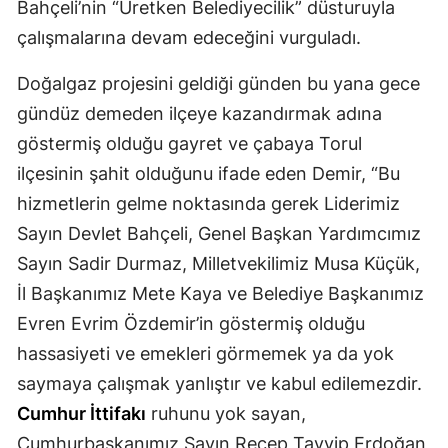
Bahçeli’nin “Üretken Belediyecilik” düsturuyla
Malatya
çalışmalarına devam edeceğini vurguladı.
Manisa
Doğalgaz projesini geldiği günden bu yana gece
gündüz demeden ilçeye kazandırmak adına
Kahramanmaraş
göstermiş olduğu gayret ve çabaya Torul
Mardin
ilçesinin şahit olduğunu ifade eden Demir, “Bu
Muğla
hizmetlerin gelme noktasında gerek Liderimiz
Sayın Devlet Bahçeli, Genel Başkan Yardımcımız
Muş
Sayın Sadir Durmaz, Milletvekilimiz Musa Küçük,
Nevşehir
İl Başkanımız Mete Kaya ve Belediye Başkanımız
Niğde
Evren Evrim Özdemir’in göstermiş olduğu
hassasiyeti ve emekleri görmemek ya da yok
Ordu
saymaya çalışmak yanlıştır ve kabul edilemezdir.
Rize
Cumhur İttifakı
ruhunu yok sayan,
Sakarya
Cumhurbaşkanımız Sayın Recep Tayyip Erdoğan