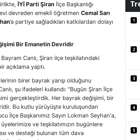
Tr
irlikte,
İYİ Parti Şiran
İlçe Başkanlığı
Mersin
örevi devreden emekli öğretmen
Cemal Sarı
1
İstanbul
yhan
’a partiye sağladıkları katkılardan dolayı
İzmir
ğişimi Bir Emanetin Devridir
Kars
2
Bayram Canlı, Şiran ilçe teşkilatındaki
Kastamonu
bir açıklama yaptı.
Kayseri
3
lerinin birer bayrak yarışı olduğunu
Kırklareli
nlı, şu ifadeleri kullandı: "Bugün Şiran İlçe
imi gerçekleştirdik. Her bayrak değişimi, bir
Kırşehir
idir. Bu kutlu yürüyüşte kuruluşundan
4
Kocaeli
cu İlçe Başkanımız Sayın Lokman Seyhan'a,
Konya
 üyelerimize ve teşkilatımızın bugünlere
5
uası ve desteği bulunan tüm dava
Kütahya