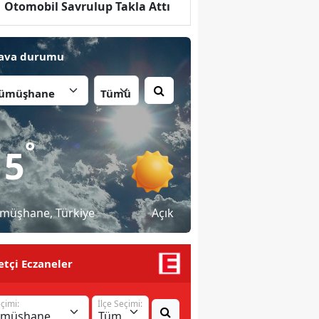
Otomobil Savrulup Takla Attı
ava durumu
İlçe:
°
15
müşhane
, Türkiye
Açık
tçi Eczaneler
eçimi:
İlçe Seçimi: