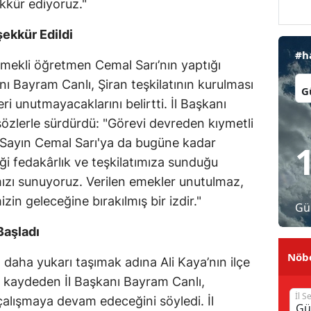
kkür ediyoruz."
Malatya
ekkür Edildi
Manisa
#h
mekli öğretmen Cemal Sarı’nın yaptığı
Kahramanmaraş
İl:
nı Bayram Canlı, Şiran teşkilatının kurulması
 unutmayacaklarını belirtti. İl Başkanı
Mardin
özlerle sürdürdü: "Görevi devreden kıymetli
Muğla
Sayın Cemal Sarı'ya da bugüne kadar
ği fedakârlık ve teşkilatımıza sunduğu
Muş
ımızı sunuyoruz. Verilen emekler unutulmaz,
Nevşehir
zin geleceğine bırakılmış bir izdir."
Gü
Niğde
Başladı
Ordu
Nöbe
daha yukarı taşımak adına Ali Kaya’nın ilçe
Rize
ni kaydeden İl Başkanı Bayram Canlı,
İl S
n çalışmaya devam edeceğini söyledi. İl
Sakarya