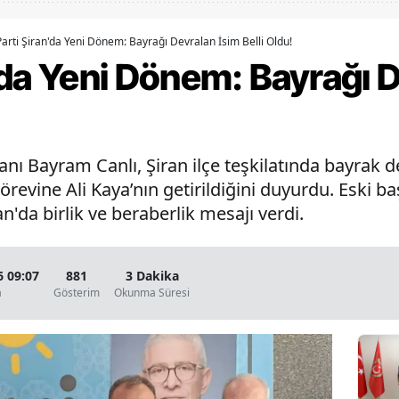
Bilecik
Parti Şiran'da Yeni Dönem: Bayrağı Devralan İsim Belli Oldu!
Bingöl
n'da Yeni Dönem: Bayrağı 
Bitlis
Bolu
nı Bayram Canlı, Şiran ilçe teşkilatında bayrak de
Burdur
görevine Ali Kaya’nın getirildiğini duyurdu. Eski 
Bursa
an'da birlik ve beraberlik mesajı verdi.
Çanakkale
Çankırı
6 09:07
881
3 Dakika
a
Gösterim
Okunma Süresi
Çorum
Denizli
Diyarbakır