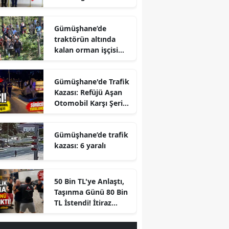
Gümüşhane’de
traktörün altında
kalan orman işçisi
hayatını kaybetti
Gümüşhane'de Trafik
Kazası: Refüjü Aşan
Otomobil Karşı Şeride
Geçti
Gümüşhane’de trafik
kazası: 6 yaralı
r
50 Bin TL'ye Anlaştı,
Taşınma Günü 80 Bin
TL İstendi! İtiraz
Edince Ortalık Karıştı