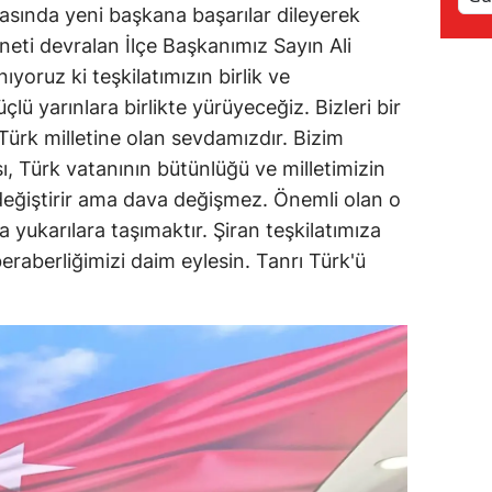
asında yeni başkana başarılar dileyerek
Samsun
neti devralan İlçe Başkanımız Sayın Ali
ıyoruz ki teşkilatımızın birlik ve
Siirt
çlü yarınlara birlikte yürüyeceğiz. Bizleri bir
Sinop
Türk milletine olan sevdamızdır. Bizim
ı, Türk vatanının bütünlüğü ve milletimizin
Sivas
l değiştirir ama dava değişmez. Önemli olan o
Tekirdağ
yukarılara taşımaktır. Şiran teşkilatımıza
beraberliğimizi daim eylesin. Tanrı Türk'ü
Tokat
Trabzon
Tunceli
Şanlıurfa
Uşak
Van