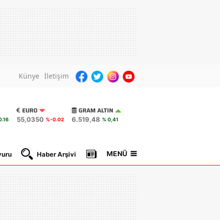
Künye
İletişim
EURO
GRAM ALTIN
55,0350
6.519,48
.16
%-0.02
% 0,41
MENÜ
yuru
Haber Arşivi
Gazete Manşetleri
Nöbetçi Ec