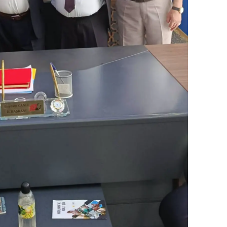
Yalova
Karabük
Kilis
Osmaniye
Düzce