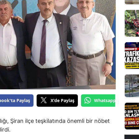
Edirne
Elazığ
Erzincan
Erzurum
Eskişehir
Gaziantep
Giresun
Gümüşhane
book'ta Paylaş
X'de Paylaş
Whatsapp'tan Gönde
Hakkari
ığı, Şiran ilçe teşkilatında önemli bir nöbet
Hatay
irdi.
Isparta