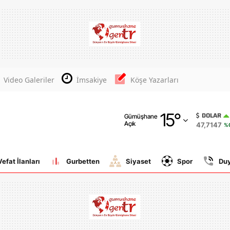
Adana
Adıyaman
Afyonkarahisar
Video Galeriler
İmsakiye
Köşe Yazarları
Ağrı
15
°
Amasya
DOLAR
Gümüşhane
Açık
47,7147
%0
Ankara
Antalya
Vefat İlanları
Gurbetten
Siyaset
Spor
Du
Artvin
Aydın
Balıkesir