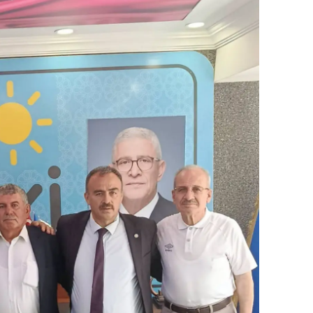
Yozgat
Zonguldak
Aksaray
Bayburt
Karaman
Kırıkkale
Batman
Şırnak
Bartın
Ardahan
Iğdır