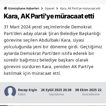
Bilecik
Siyaset
Kara, AK Parti'ye müracaat etti
Gümüşhane Haberleri
Kara, AK Parti'ye müracaat etti
Bingöl
Bitlis
31 Mart 2024 yerel seçimlerinde Demokrat
Parti’den aday olarak Şiran Belediye Başkanlığı
Bolu
görevine seçilen Abdulbaki Kara, siyasi
Burdur
yolculuğunda yeni bir döneme girdi. Geçtiğimiz
aylarda Demokrat Parti’den istifa ederek bir
Bursa
süredir bağımsız belediye başkanı olarak
Çanakkale
görevini sürdüren Kara, yeniden AK Parti’ye
katılmak için müracaat etti.
Çankırı
Çorum
Recep Ergin
26 Eylül 2025 20:38
08 Ekim 2025 22:2
Denizli
Editör
Yayınlanma
Güncellenme
Diyarbakır