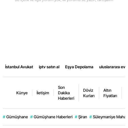
İstanbul Avukat
iptv satın al
Eşya Depolama
uluslararası ev
Son
Döviz
Altın
K
Künye
İletişim
Dakika
Kurları
Fiyatları
F
Haberleri
#
Gümüşhane
#
Gümüşhane Haberleri
#
Şiran
#
Süleymaniye Mahall