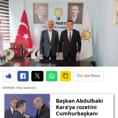
Edirne
Elazığ
Erzincan
Erzurum
Eskişehir
Gaziantep
Giresun
Gümüşhane
KAYNAK: Olay Gazetesi
Hakkari
Başkan Abdulbaki
Hatay
Kara’ya rozetini
Cumhurbaşkanı
Isparta