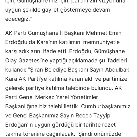
için, Gümüşhane’miz için, partimizin vizyonuna
uygun şekilde gayret göstermeye devam
Samsun
edeceğiz.”
Siirt
AK Parti Gümüşhane İl Başkanı Mehmet Emin
Sinop
Erdoğdu da Kara’nın katılımını memnuniyetle
Sivas
karşıladıklarını ifade etti. Erdoğdu, Gümüşhane
Olay Gazetesi’ne yaptığı açıklamada şu ifadeleri
Tekirdağ
kullandı: “Şiran Belediye Başkanı Sayın Abdulbaki
Tokat
Kara AK Parti’ye katılma kararı aldı ve partimize
Trabzon
gelerek partiye katılma talebinde bulundu. AK
Parti Genel Merkez Yerel Yönetimler
Tunceli
Başkanlığına biz talebi ilettik. Cumhurbaşkanımız
Şanlıurfa
ve Genel Başkanımız Sayın Recep Tayyip
Uşak
Erdoğan'ın uygun gördüğü bir tarihte rozet
takma törenine çağırılacak. Şimdi önümüzde
Van