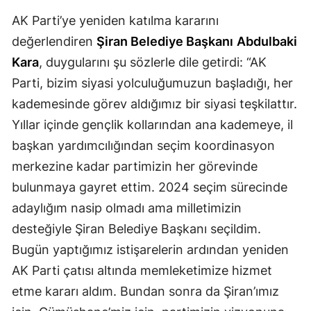
AK Parti’ye yeniden katılma kararını
Malatya
değerlendiren
Şiran Belediye Başkanı
Abdulbaki
Manisa
Kara
, duygularını şu sözlerle dile getirdi: “AK
Kahramanmaraş
Parti, bizim siyasi yolculuğumuzun başladığı, her
kademesinde görev aldığımız bir siyasi teşkilattır.
Mardin
Yıllar içinde gençlik kollarından ana kademeye, il
Muğla
başkan yardımcılığından seçim koordinasyon
Muş
merkezine kadar partimizin her görevinde
bulunmaya gayret ettim. 2024 seçim sürecinde
Nevşehir
adaylığım nasip olmadı ama milletimizin
Niğde
desteğiyle Şiran Belediye Başkanı seçildim.
Bugün yaptığımız istişarelerin ardından yeniden
Ordu
AK Parti çatısı altında memleketimize hizmet
Rize
etme kararı aldım. Bundan sonra da Şiran’ımız
Sakarya