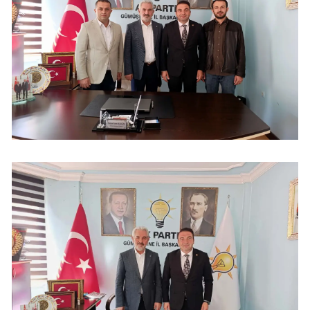
Yalova
Karabük
Kilis
Osmaniye
Düzce