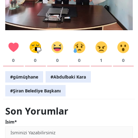
0
0
0
0
1
0
#gümüşhane
#Abdulbaki Kara
#Şiran Belediye Başkanı
Son Yorumlar
İsim*