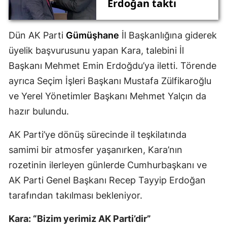
Erdoğan taktı
Mersin
Dün AK Parti
Gümüşhane
İl Başkanlığına giderek
İstanbul
üyelik başvurusunu yapan Kara, talebini İl
İzmir
Başkanı Mehmet Emin Erdoğdu’ya iletti. Törende
Kars
ayrıca Seçim İşleri Başkanı Mustafa Zülfikaroğlu
ve Yerel Yönetimler Başkanı Mehmet Yalçın da
Kastamonu
hazır bulundu.
Kayseri
AK Parti’ye dönüş sürecinde il teşkilatında
Kırklareli
samimi bir atmosfer yaşanırken, Kara’nın
Kırşehir
rozetinin ilerleyen günlerde Cumhurbaşkanı ve
AK Parti Genel Başkanı Recep Tayyip Erdoğan
Kocaeli
tarafından takılması bekleniyor.
Konya
Kara: “Bizim yerimiz AK Parti’dir”
Kütahya