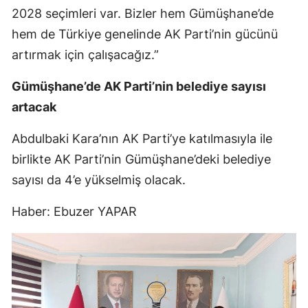
2028 seçimleri var. Bizler hem Gümüşhane’de
Yozgat
hem de Türkiye genelinde AK Parti’nin gücünü
Zonguldak
artırmak için çalışacağız.”
Aksaray
Gümüşhane’de AK Parti’nin belediye sayısı
artacak
Bayburt
Abdulbaki Kara’nın AK Parti’ye katılmasıyla ile
Karaman
birlikte AK Parti’nin Gümüşhane’deki belediye
Kırıkkale
sayısı da 4’e yükselmiş olacak.
Batman
Haber: Ebuzer YAPAR
Şırnak
Bartın
Ardahan
Iğdır