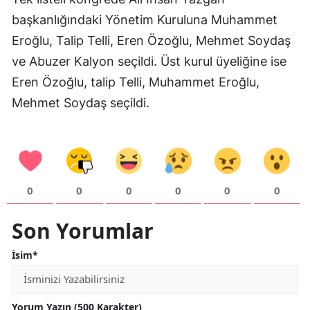
başkanlığındaki Yönetim Kuruluna Muhammet
Mersin
Eroğlu, Talip Telli, Eren Özoğlu, Mehmet Soydaş
İstanbul
ve Abuzer Kalyon seçildi. Üst kurul üyeliğine ise
İzmir
Eren Özoğlu, talip Telli, Muhammet Eroğlu,
Mehmet Soydaş seçildi.
Kars
Kastamonu
Kayseri
Kırklareli
0
0
0
0
0
0
Kırşehir
Son Yorumlar
Kocaeli
İsim*
Konya
Kütahya
Yorum Yazın (500 Karakter)