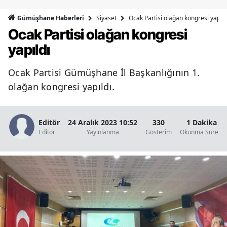
Bilecik
Siyaset
Ocak Partisi olağan kongresi yapıld
Gümüşhane Haberleri
Ocak Partisi olağan kongresi
Bingöl
yapıldı
Bitlis
Ocak Partisi Gümüşhane İl Başkanlığının 1.
Bolu
olağan kongresi yapıldı.
Burdur
Bursa
Editör
24 Aralık 2023 10:52
330
1 Dakika
Editör
Yayınlanma
Gösterim
Okunma Süresi
Çanakkale
Çankırı
Çorum
Denizli
Diyarbakır