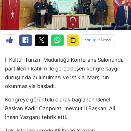
Edirne
Elazığ
Erzincan
Erzurum
Eskişehir
İl Kültür Turizm Müdürlüğü Konferans Salonunda
Gaziantep
partililerin katılım ile gerçekleşen kongre saygı
duruşunda bulunulması ve İstiklal Marşı’nın
Giresun
okunmasıyla başladı.
Gümüşhane
Kongreye görüntülü olarak bağlanan Genel
Hakkari
Başkan Kadir Canpolat, mevcut İl Başkanı Ali
Hatay
İhsan Yazgan’ı tebrik etti.
Isparta
Tek listeli kongrede Ali İhsan Yazgan