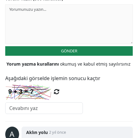
Malatya
Manisa
Kahramanmaraş
Mardin
GÖNDER
Muğla
Yorum yazma kurallarını
okumuş ve kabul etmiş sayılırsınız
Muş
Aşağıdaki görselde işlemin sonucu kaçtır
Nevşehir
Niğde
Ordu
Rize
Aklın yolu
2 yıl önce
Sakarya