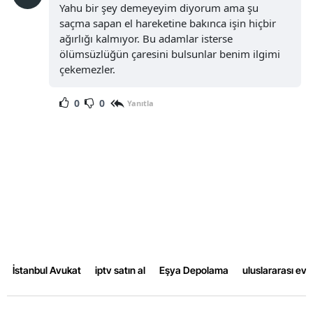
Yahu bir şey demeyeyim diyorum ama şu
saçma sapan el hareketine bakınca işin hiçbir
Samsun
ağırlığı kalmıyor. Bu adamlar isterse
Siirt
ölümsüzlüğün çaresini bulsunlar benim ilgimi
çekemezler.
Sinop
0
0
Yanıtla
Sivas
Tekirdağ
Tokat
Trabzon
Tunceli
Şanlıurfa
İstanbul Avukat
iptv satın al
Eşya Depolama
uluslararası ev
Uşak
Van