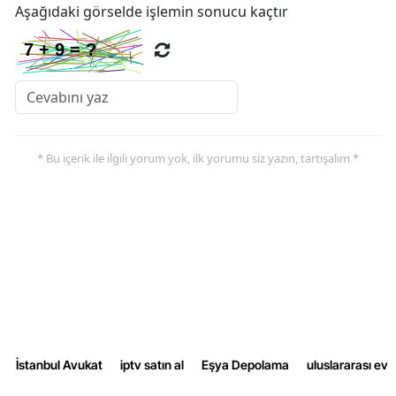
Aşağıdaki görselde işlemin sonucu kaçtır
Yozgat
Zonguldak
Aksaray
Bayburt
* Bu içerik ile ilgili yorum yok, ilk yorumu siz yazın, tartışalım *
Karaman
Kırıkkale
Batman
Şırnak
Bartın
Ardahan
İstanbul Avukat
iptv satın al
Eşya Depolama
uluslararası ev
Iğdır