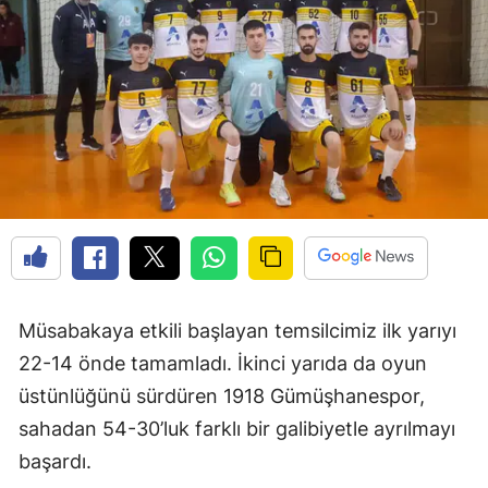
Edirne
Elazığ
Erzincan
Erzurum
Eskişehir
Gaziantep
Giresun
Müsabakaya etkili başlayan temsilcimiz ilk yarıyı
Gümüşhane
22-14 önde tamamladı. İkinci yarıda da oyun
Hakkari
üstünlüğünü sürdüren 1918 Gümüşhanespor,
sahadan 54-30’luk farklı bir galibiyetle ayrılmayı
Hatay
başardı.
Isparta