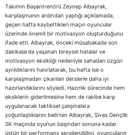
Takımın Başantrenörü Zeynep Albayrak,
Mersin
karşılaşmanın ardından yaptığı açıklamada,
İstanbul
geçen hafta kaybettikleri maçın oyuncular
İzmir
üzerinde önemli bir motivasyon oluşturduğunu
ifade etti. Albayrak, önceki müsabakada son
Kars
dakikalarda yaşanan bireysel hatalar ve
Kastamonu
motivasyon eksikliği nedeniyle sahadan üzgün
ayrıldıklarını hatırlatarak, bu hafta ise o
Kayseri
karşılaşmadan çıkarılan derslerle daha iyi
Kırklareli
hazırlandıklarını söyledi. Hazırlık sürecinde hem
Kırşehir
eksiklerin giderilmesine hem de rakibe karşı
uygulanacak taktiksel çalışmalara
Kocaeli
yoğunlaştıklarını belirten Albayrak, Sivas Gençlik
Konya
SK maçında oyunun başından sonuna kadar
Kütahya
üstün bir performans sergilendiğini, oyuncuların