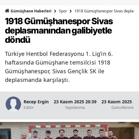
Bilecik
Spor
1918 Gümüşhanespor Sivas deplasma
Gümüşhane Haberleri
1918 Gümüşhanespor Sivas
Bingöl
deplasmanından galibiyetle
Bitlis
döndü
Bolu
Türkiye Hentbol Federasyonu 1. Lig’in 6.
Burdur
haftasında Gümüşhane temsilcisi 1918
Bursa
Gümüşhanespor, Sivas Gençlik SK ile
deplasmanda karşılaştı.
Çanakkale
Çankırı
Recep Ergin
23 Kasım 2025 20:39
23 Kasım 2025 20
Editör
Yayınlanma
Güncellenme
Çorum
Denizli
Diyarbakır