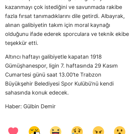
kazanmayı çok istediğini ve savunmada rakibe
Malatya
fazla fırsat tanımadıklarını dile getirdi. Albayrak,
Manisa
alınan galibiyetin takım için moral kaynağı
olduğunu ifade ederek sporculara ve teknik ekibe
Kahramanmaraş
teşekkür etti.
Mardin
Altıncı haftayı galibiyetle kapatan 1918
Muğla
Gümüşhanespor, ligin 7. haftasında 29 Kasım
Muş
Cumartesi günü saat 13.00’te Trabzon
Nevşehir
Büyükşehir Belediyesi Spor Kulübü’nü kendi
sahasında konuk edecek.
Niğde
Haber: Gülbin Demir
Ordu
Rize
Sakarya