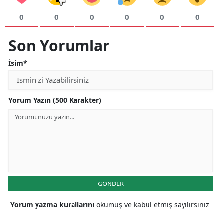
0
0
0
0
0
0
Samsun
Siirt
Son Yorumlar
Sinop
İsim*
Sivas
Tekirdağ
Yorum Yazın (500 Karakter)
Tokat
Trabzon
Tunceli
Şanlıurfa
GÖNDER
Uşak
Yorum yazma kurallarını
okumuş ve kabul etmiş sayılırsınız
Van