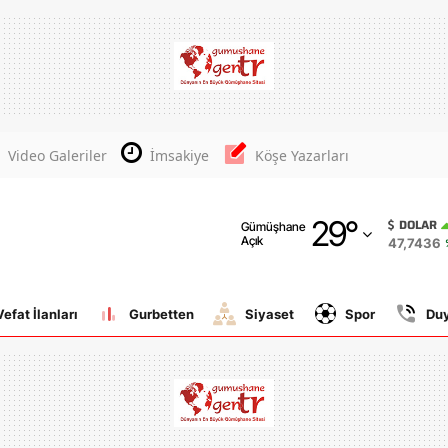
Adana
Adıyaman
Afyonkarahisar
Video Galeriler
İmsakiye
Köşe Yazarları
Ağrı
29
°
Amasya
DOLAR
Gümüşhane
Açık
47,7436
Ankara
Antalya
Vefat İlanları
Gurbetten
Siyaset
Spor
Du
Artvin
Aydın
Balıkesir