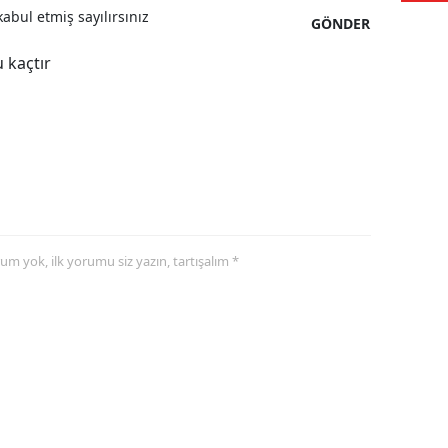
abul etmiş sayılırsınız
GÖNDER
Samsun
 kaçtır
Siirt
Sinop
Sivas
Tekirdağ
Tokat
yorum yok, ilk yorumu siz yazın, tartışalım *
Trabzon
Tunceli
Şanlıurfa
Uşak
Van