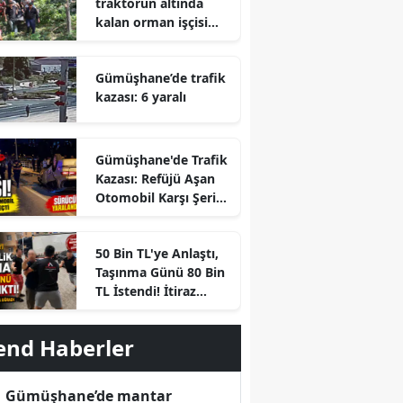
traktörün altında
kalan orman işçisi
hayatını kaybetti
Gümüşhane’de trafik
kazası: 6 yaralı
Gümüşhane'de Trafik
Kazası: Refüjü Aşan
Otomobil Karşı Şeride
Geçti
r
50 Bin TL'ye Anlaştı,
Taşınma Günü 80 Bin
TL İstendi! İtiraz
Edince Ortalık Karıştı
end Haberler
Gümüşhane’de mantar