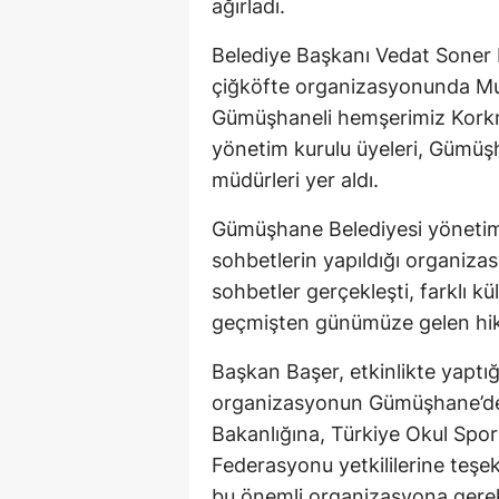
ağırladı.
Belediye Başkanı Vedat Soner B
çiğköfte organizasyonunda Mu
Gümüşhaneli hemşerimiz Korkm
yönetim kurulu üyeleri, Gümüşh
müdürleri yer aldı.
Gümüşhane Belediyesi yönetim
sohbetlerin yapıldığı organizas
sohbetler gerçekleşti, farklı kü
geçmişten günümüze gelen hika
Başkan Başer, etkinlikte yaptı
organizasyonun Gümüşhane’de y
Bakanlığına, Türkiye Okul Spo
Federasyonu yetkililerine teş
bu önemli organizasyona gerekli