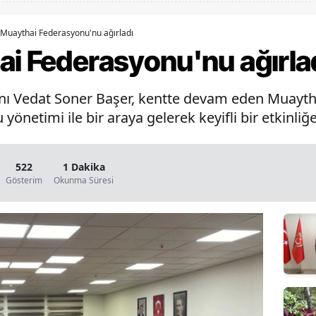
Bilecik
 Muaythai Federasyonu'nu ağırladı
Bingöl
ai Federasyonu'nu ağırla
Bitlis
ı Vedat Soner Başer, kentte devam eden Muayth
Bolu
netimi ile bir araya gelerek keyifli bir etkinliğe
Burdur
Bursa
522
1 Dakika
Gösterim
Okunma Süresi
Çanakkale
Çankırı
Çorum
Denizli
Diyarbakır