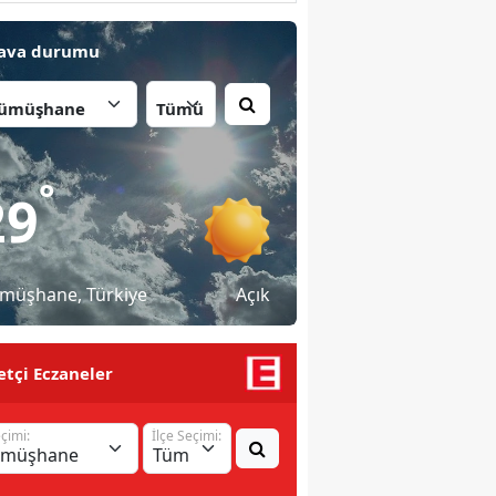
ava durumu
İlçe:
°
29
müşhane
, Türkiye
Açık
tçi Eczaneler
eçimi:
İlçe Seçimi: