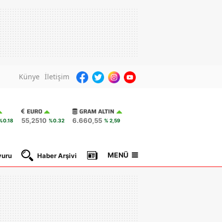
Künye
İletişim
EURO
GRAM ALTIN
55,2510
6.660,55
%0.18
%0.32
% 2,59
MENÜ
yuru
Haber Arşivi
Gazete Manşetleri
Nöbetçi Ec