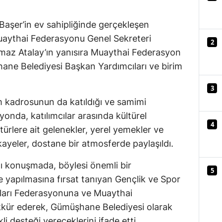
Mersin
aşer’in ev sahipliğinde gerçekleşen
İstanbul
aythai Federasyonu Genel Sekreteri
2
az Atalay’ın yanısıra Muaythai Federasyon
İzmir
ane Belediyesi Başkan Yardımcıları ve birim
Kars
3
Kastamonu
 kadrosunun da katıldığı ve samimi
Kayseri
yonda, katılımcılar arasında kültürel
4
ltürlere ait gelenekler, yerel yemekler ve
Kırklareli
yeler, dostane bir atmosferde paylaşıldı.
Kırşehir
ğı konuşmada, böylesi önemli bir
5
Kocaeli
apılmasına fırsat tanıyan Gençlik ve Spor
rları Federasyonuna ve Muaythai
Konya
ekkür ederek, Gümüşhane Belediyesi olarak
Kütahya
 desteği vereceklerini ifade etti.