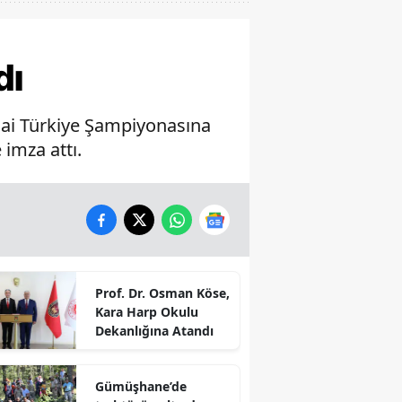
dı
ai Türkiye Şampiyonasına
 imza attı.
Prof. Dr. Osman Köse,
Kara Harp Okulu
Dekanlığına Atandı
Gümüşhane’de