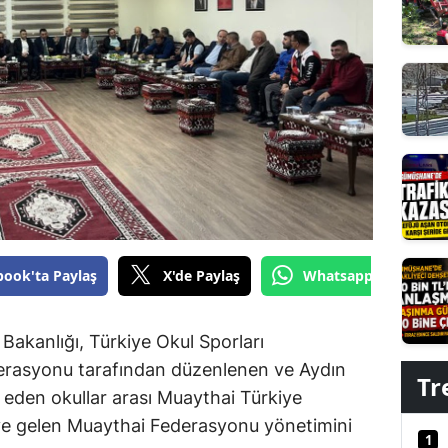
Edirne
Elazığ
Erzincan
Erzurum
Eskişehir
Gaziantep
Giresun
book'ta Paylaş
X'de Paylaş
Whatsapp'tan Gönde
Gümüşhane
Bakanlığı, Türkiye Okul Sporları
Hakkari
rasyonu tarafından düzenlenen ve Aydın
Tr
Hatay
den okullar arası Muaythai Türkiye
e gelen Muaythai Federasyonu yönetimini
Isparta
1