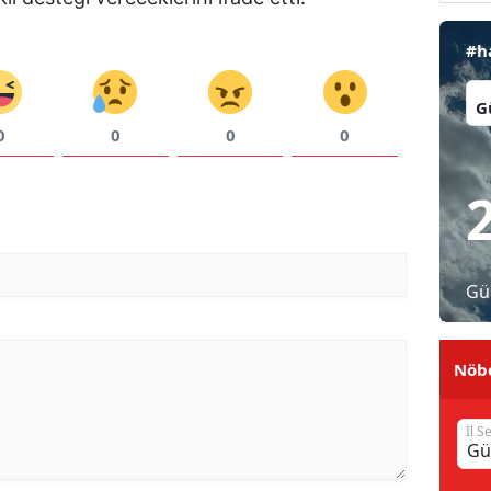
Malatya
#h
Manisa
İl:
Kahramanmaraş
0
0
0
0
Mardin
Muğla
Muş
Gü
Nevşehir
Niğde
Nöbe
Ordu
İl S
Rize
Sakarya