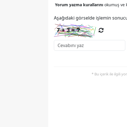
Yorum yazma kurallarını
okumuş ve k
Aşağıdaki görselde işlemin sonucu
* Bu içerik ile ilgili 