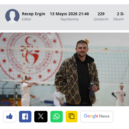
Edirne
Recep Ergin
13 Mayıs 2026 21:46
229
2 Dak
Elazığ
Editör
Yayınlanma
Gösterim
Okunma S
Erzincan
Erzurum
Eskişehir
Gaziantep
Giresun
Gümüşhane
Hakkari
Hatay
Isparta