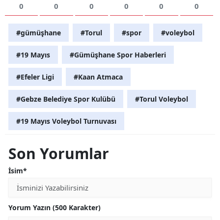
0
0
0
0
0
0
Yozgat
#gümüşhane
#Torul
#spor
#voleybol
Zonguldak
#19 Mayıs
#Gümüşhane Spor Haberleri
Aksaray
#Efeler Ligi
#Kaan Atmaca
Bayburt
Karaman
#Gebze Belediye Spor Kulübü
#Torul Voleybol
Kırıkkale
#19 Mayıs Voleybol Turnuvası
Batman
Son Yorumlar
Şırnak
İsim*
Bartın
Ardahan
Yorum Yazın (500 Karakter)
Iğdır