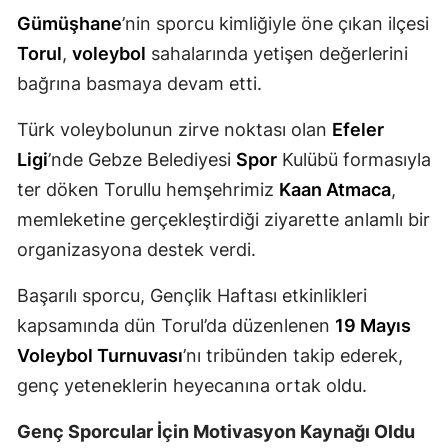
Gümüşhane
’nin sporcu kimliğiyle öne çıkan ilçesi
Mersin
Torul
,
voleybol
sahalarında yetişen değerlerini
İstanbul
bağrına basmaya devam etti.
İzmir
Türk voleybolunun zirve noktası olan
Efeler
Kars
Ligi
’nde Gebze Belediyesi
Spor
Kulübü formasıyla
ter döken Torullu hemşehrimiz
Kaan Atmaca
,
Kastamonu
memleketine gerçekleştirdiği ziyarette anlamlı bir
Kayseri
organizasyona destek verdi.
Kırklareli
Başarılı sporcu, Gençlik Haftası etkinlikleri
Kırşehir
kapsamında dün Torul’da düzenlenen
19 Mayıs
Voleybol Turnuvası
’nı tribünden takip ederek,
Kocaeli
genç yeteneklerin heyecanına ortak oldu.
Konya
Genç Sporcular İçin Motivasyon Kaynağı Oldu
Kütahya