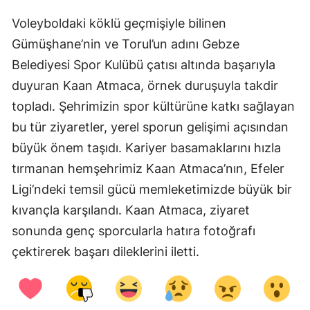
Voleyboldaki köklü geçmişiyle bilinen
Samsun
Gümüşhane’nin ve Torul’un adını Gebze
Siirt
Belediyesi Spor Kulübü çatısı altında başarıyla
Sinop
duyuran Kaan Atmaca, örnek duruşuyla takdir
topladı. Şehrimizin spor kültürüne katkı sağlayan
Sivas
bu tür ziyaretler, yerel sporun gelişimi açısından
Tekirdağ
büyük önem taşıdı. Kariyer basamaklarını hızla
Tokat
tırmanan hemşehrimiz Kaan Atmaca’nın, Efeler
Ligi’ndeki temsil gücü memleketimizde büyük bir
Trabzon
kıvançla karşılandı. Kaan Atmaca, ziyaret
Tunceli
sonunda genç sporcularla hatıra fotoğrafı
Şanlıurfa
çektirerek başarı dileklerini iletti.
Uşak
Van