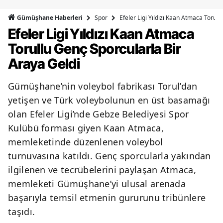
Bilecik
Spor
Efeler Ligi Yıldızı Kaan Atmaca Torull
Gümüşhane Haberleri
Efeler Ligi Yıldızı Kaan Atmaca
Bingöl
Torullu Genç Sporcularla Bir
Bitlis
Araya Geldi
Bolu
Gümüşhane’nin voleybol fabrikası Torul’dan
Burdur
yetişen ve Türk voleybolunun en üst basamağı
Bursa
olan Efeler Ligi’nde Gebze Belediyesi Spor
Kulübü forması giyen Kaan Atmaca,
Çanakkale
memleketinde düzenlenen voleybol
Çankırı
turnuvasına katıldı. Genç sporcularla yakından
ilgilenen ve tecrübelerini paylaşan Atmaca,
Çorum
memleketi Gümüşhane’yi ulusal arenada
Denizli
başarıyla temsil etmenin gururunu tribünlere
taşıdı.
Diyarbakır