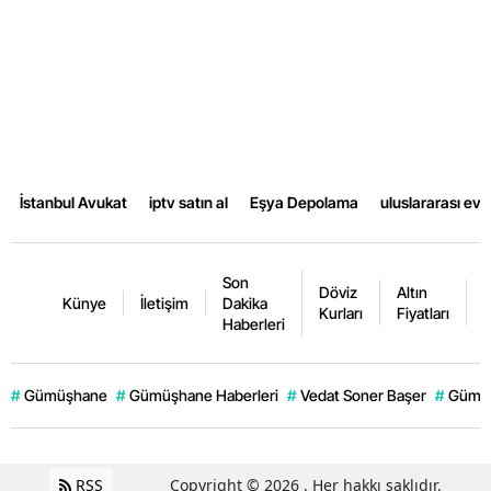
İstanbul Avukat
iptv satın al
Eşya Depolama
uluslararası ev
Son
Döviz
Altın
K
Künye
İletişim
Dakika
Kurları
Fiyatları
F
Haberleri
#
Gümüşhane
#
Gümüşhane Haberleri
#
Vedat Soner Başer
#
Gümüş
RSS
Copyright © 2026 . Her hakkı saklıdır.