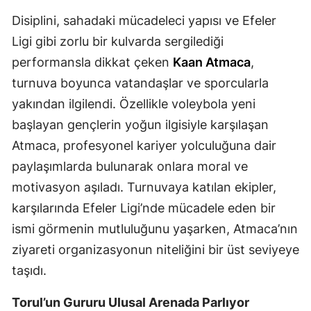
Disiplini, sahadaki mücadeleci yapısı ve Efeler
Malatya
Ligi gibi zorlu bir kulvarda sergilediği
Manisa
performansla dikkat çeken
Kaan Atmaca
,
Kahramanmaraş
turnuva boyunca vatandaşlar ve sporcularla
yakından ilgilendi. Özellikle voleybola yeni
Mardin
başlayan gençlerin yoğun ilgisiyle karşılaşan
Muğla
Atmaca, profesyonel kariyer yolculuğuna dair
Muş
paylaşımlarda bulunarak onlara moral ve
motivasyon aşıladı. Turnuvaya katılan ekipler,
Nevşehir
karşılarında Efeler Ligi’nde mücadele eden bir
Niğde
ismi görmenin mutluluğunu yaşarken, Atmaca’nın
ziyareti organizasyonun niteliğini bir üst seviyeye
Ordu
taşıdı.
Rize
Torul’un Gururu Ulusal Arenada Parlıyor
Sakarya