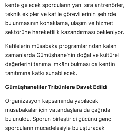
kente gelecek sporcuların yanı sıra antrenörler,
Yozgat
teknik ekipler ve kafile görevlilerinin şehirde
bulunmasının konaklama, ulaşım ve hizmet
Zonguldak
sektörüne hareketlilik kazandırması bekleniyor.
Aksaray
Kafilelerin müsabaka programlarından kalan
Bayburt
zamanlarda Gümüşhane’nin doğal ve kültürel
Karaman
değerlerini tanıma imkânı bulması da kentin
tanıtımına katkı sunabilecek.
Kırıkkale
Batman
Gümüşhaneliler Tribünlere Davet Edildi
Şırnak
Organizasyon kapsamında yapılacak
müsabakalar için vatandaşlara da çağrıda
Bartın
bulunuldu. Sporun birleştirici gücünü genç
Ardahan
sporcuların mücadelesiyle buluşturacak
Iğdır