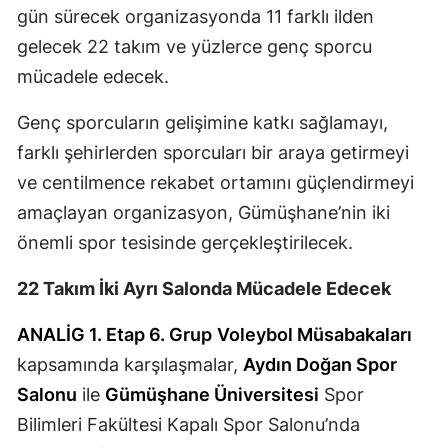
gün sürecek organizasyonda 11 farklı ilden
Mersin
gelecek 22 takım ve yüzlerce genç sporcu
İstanbul
mücadele edecek.
İzmir
Genç sporcuların gelişimine katkı sağlamayı,
Kars
farklı şehirlerden sporcuları bir araya getirmeyi
ve centilmence rekabet ortamını güçlendirmeyi
Kastamonu
amaçlayan organizasyon, Gümüşhane’nin iki
Kayseri
önemli spor tesisinde gerçekleştirilecek.
Kırklareli
22 Takım İki Ayrı Salonda Mücadele Edecek
Kırşehir
ANALİG 1. Etap 6. Grup
Voleybol Müsabakaları
Kocaeli
kapsamında karşılaşmalar,
Aydın Doğan Spor
Salonu
ile
Gümüşhane Üniversitesi
Spor
Konya
Bilimleri Fakültesi Kapalı Spor Salonu’nda
Kütahya