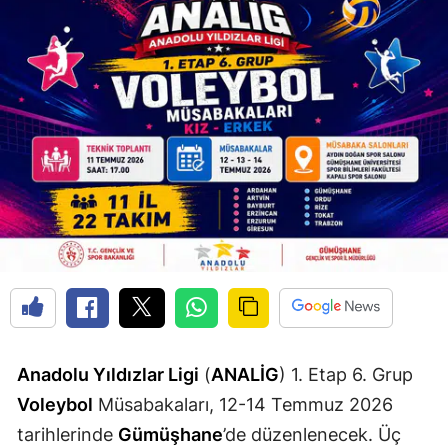
Edirne
Elazığ
Erzincan
Erzurum
Eskişehir
Gaziantep
Giresun
Gümüşhane
Hakkari
Anadolu Yıldızlar Ligi
(
ANALİG
) 1. Etap 6. Grup
Hatay
Voleybol
Müsabakaları, 12-14 Temmuz 2026
tarihlerinde
Gümüşhane
’de düzenlenecek. Üç
Isparta