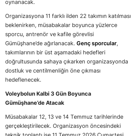
oynanacak.
Malatya
Organizasyona 11 farklı ilden 22 takımın katılması
Manisa
beklenirken, müsabakalar boyunca yüzlerce
sporcu, antrenör ve kafile görevlisi
Kahramanmaraş
Gümüşhane’de ağırlanacak.
Genç sporcular
,
Mardin
takımlarının bir üst aşamadaki hedefleri
Muğla
doğrultusunda sahaya çıkarken organizasyonda
dostluk ve centilmenliğin öne çıkması
Muş
hedeflenecek.
Nevşehir
Voleybolun Kalbi 3 Gün Boyunca
Niğde
Gümüşhane’de Atacak
Ordu
Müsabakalar 12, 13 ve 14 Temmuz tarihlerinde
Rize
gerçekleştirilecek. Organizasyon öncesindeki
Sakarya
teknik toplantı ise 11 Temmuz 2026 Cumartesi