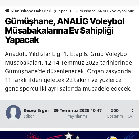
Bilecik
Spor
Gümüşhane, ANALİG Voleybol Müsabak
Gümüşhane Haberleri
Gümüşhane, ANALİG Voleybol
Bingöl
Müsabakalarına Ev Sahipliği
Bitlis
Yapacak
Bolu
Anadolu Yıldızlar Ligi 1. Etap 6. Grup Voleybol
Burdur
Müsabakaları, 12-14 Temmuz 2026 tarihlerinde
Bursa
Gümüşhane’de düzenlenecek. Organizasyonda
11 farklı ilden gelecek 22 takım ve yüzlerce
Çanakkale
genç sporcu iki ayrı salonda mücadele edecek.
Çankırı
Çorum
Recep Ergin
09 Temmuz 2026 10:47
500
2 D
Editör
Yayınlanma
Gösterim
Okunm
Denizli
Diyarbakır