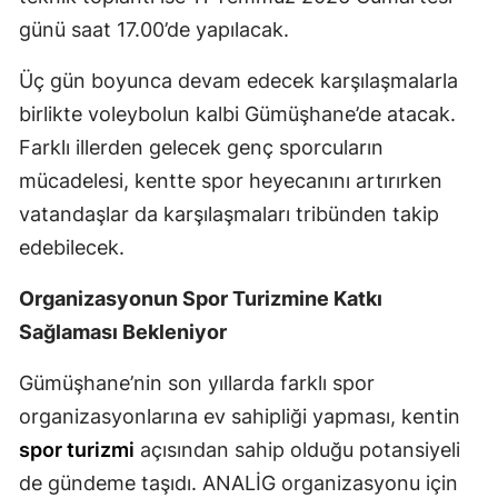
günü saat 17.00’de yapılacak.
Samsun
Üç gün boyunca devam edecek karşılaşmalarla
Siirt
birlikte voleybolun kalbi Gümüşhane’de atacak.
Sinop
Farklı illerden gelecek genç sporcuların
Sivas
mücadelesi, kentte spor heyecanını artırırken
vatandaşlar da karşılaşmaları tribünden takip
Tekirdağ
edebilecek.
Tokat
Organizasyonun Spor Turizmine Katkı
Trabzon
Sağlaması Bekleniyor
Tunceli
Gümüşhane’nin son yıllarda farklı spor
Şanlıurfa
organizasyonlarına ev sahipliği yapması, kentin
Uşak
spor turizmi
açısından sahip olduğu potansiyeli
de gündeme taşıdı. ANALİG organizasyonu için
Van