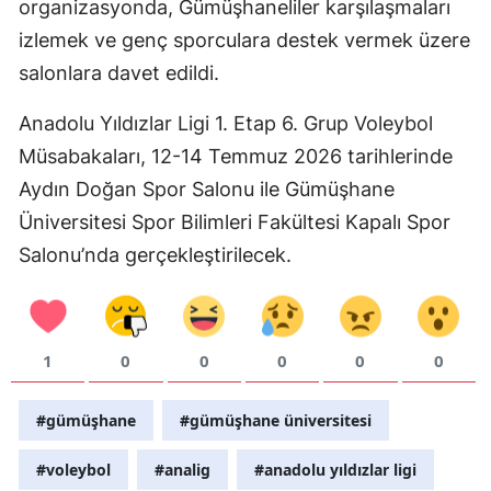
organizasyonda, Gümüşhaneliler karşılaşmaları
izlemek ve genç sporculara destek vermek üzere
Yalova
salonlara davet edildi.
Karabük
Anadolu Yıldızlar Ligi 1. Etap 6. Grup Voleybol
Kilis
Müsabakaları, 12-14 Temmuz 2026 tarihlerinde
Osmaniye
Aydın Doğan Spor Salonu ile Gümüşhane
Üniversitesi Spor Bilimleri Fakültesi Kapalı Spor
Düzce
Salonu’nda gerçekleştirilecek.
1
0
0
0
0
0
#gümüşhane
#gümüşhane üniversitesi
#voleybol
#analig
#anadolu yıldızlar ligi