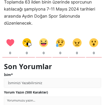
Toplamda 63 ilden binin üzerinde sporcunun
Mersin
katılacağı şampiyona 7-11 Mayıs 2024 tarihleri
arasında Aydın Doğan Spor Salonunda
İstanbul
düzenlenecek.
İzmir
Kars
Kastamonu
0
0
0
0
0
0
Kayseri
Son Yorumlar
Kırklareli
Kırşehir
İsim*
Kocaeli
Yorum Yazın (500 Karakter)
Konya
Kütahya