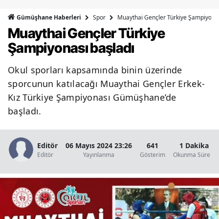
Bilecik
Spor
Muaythai Gençler Türkiye Şampiyonas
Gümüşhane Haberleri
Muaythai Gençler Türkiye
Bingöl
Şampiyonası başladı
Bitlis
Okul sporları kapsamında binin üzerinde
Bolu
sporcunun katılacağı Muaythai Gençler Erkek-
Burdur
Kız Türkiye Şampiyonası Gümüşhane’de
başladı.
Bursa
Çanakkale
Editör
06 Mayıs 2024 23:26
641
1 Dakika
Çankırı
Editör
Yayınlanma
Gösterim
Okunma Süresi
Çorum
Denizli
Diyarbakır