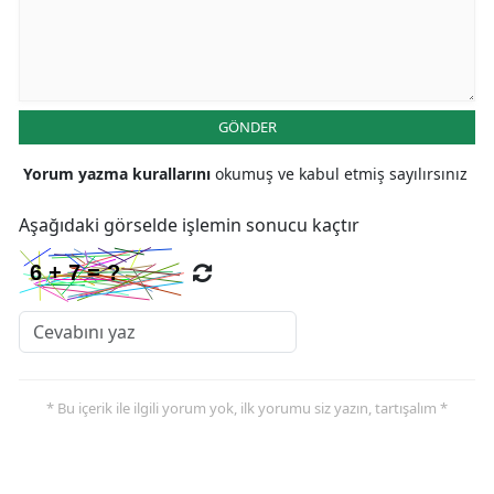
Malatya
Manisa
Kahramanmaraş
GÖNDER
Mardin
Yorum yazma kurallarını
okumuş ve kabul etmiş sayılırsınız
Muğla
Aşağıdaki görselde işlemin sonucu kaçtır
Muş
Nevşehir
Niğde
Ordu
* Bu içerik ile ilgili yorum yok, ilk yorumu siz yazın, tartışalım *
Rize
Sakarya