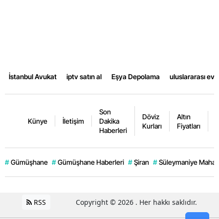
Samsun
Siirt
Sinop
Sivas
İstanbul Avukat
iptv satın al
Eşya Depolama
uluslararası ev
Tekirdağ
Son
Tokat
Döviz
Altın
K
Künye
İletişim
Dakika
Kurları
Fiyatları
F
Haberleri
Trabzon
Tunceli
#
Gümüşhane
#
Gümüşhane Haberleri
#
Şiran
#
Süleymaniye Mahall
Şanlıurfa
Uşak
RSS
Copyright © 2026 . Her hakkı saklıdır.
Van