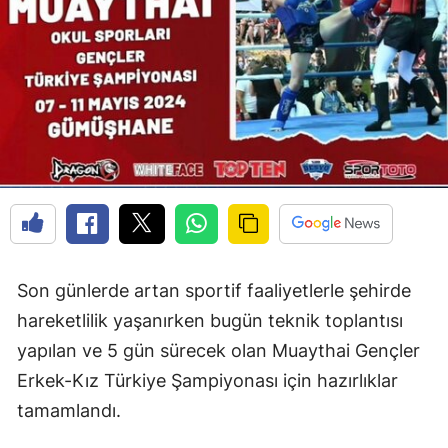
Edirne
Elazığ
Erzincan
Erzurum
Eskişehir
Gaziantep
Giresun
Son günlerde artan sportif faaliyetlerle şehirde
Gümüşhane
hareketlilik yaşanırken bugün teknik toplantısı
yapılan ve 5 gün sürecek olan Muaythai Gençler
Hakkari
Erkek-Kız Türkiye Şampiyonası için hazırlıklar
Hatay
tamamlandı.
Isparta