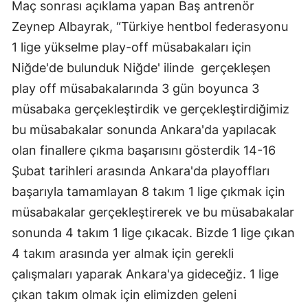
Maç sonrası açıklama yapan Baş antrenör
Mersin
Zeynep Albayrak, “Türkiye hentbol federasyonu
1 lige yükselme play-off müsabakaları için
İstanbul
Niğde'de bulunduk Niğde' ilinde gerçekleşen
İzmir
play off müsabakalarında 3 gün boyunca 3
Kars
müsabaka gerçekleştirdik ve gerçekleştirdiğimiz
bu müsabakalar sonunda Ankara'da yapılacak
Kastamonu
olan finallere çıkma başarısını gösterdik 14-16
Kayseri
Şubat tarihleri arasında Ankara'da playoffları
Kırklareli
başarıyla tamamlayan 8 takım 1 lige çıkmak için
müsabakalar gerçekleştirerek ve bu müsabakalar
Kırşehir
sonunda 4 takım 1 lige çıkacak. Bizde 1 lige çıkan
Kocaeli
4 takım arasında yer almak için gerekli
Konya
çalışmaları yaparak Ankara'ya gideceğiz. 1 lige
çıkan takım olmak için elimizden geleni
Kütahya