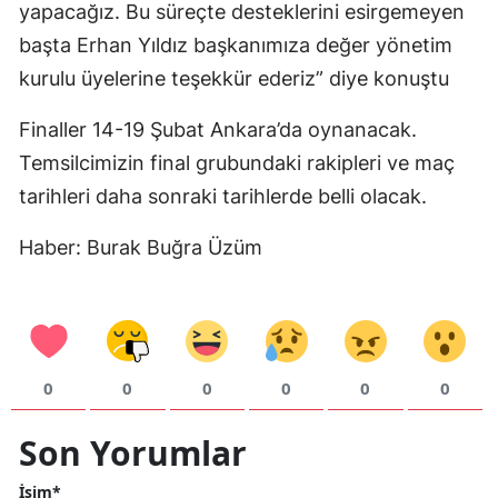
yapacağız. Bu süreçte desteklerini esirgemeyen
Malatya
başta Erhan Yıldız başkanımıza değer yönetim
kurulu üyelerine teşekkür ederiz” diye konuştu
Manisa
Kahramanmaraş
Finaller 14-19 Şubat Ankara’da oynanacak.
Temsilcimizin final grubundaki rakipleri ve maç
Mardin
tarihleri daha sonraki tarihlerde belli olacak.
Muğla
Haber: Burak Buğra Üzüm
Muş
Nevşehir
Niğde
0
0
0
0
0
0
Ordu
Son Yorumlar
Rize
Sakarya
İsim*