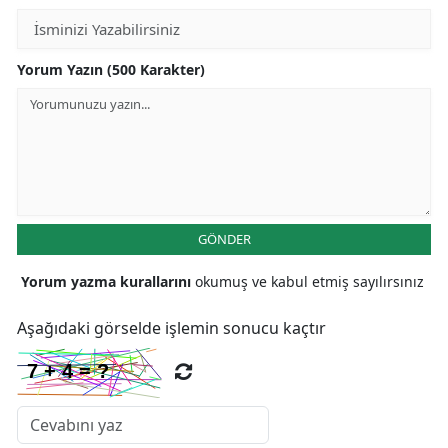
Samsun
Yorum Yazın (500 Karakter)
Siirt
Sinop
Sivas
Tekirdağ
Tokat
GÖNDER
Trabzon
Yorum yazma kurallarını
okumuş ve kabul etmiş sayılırsınız
Tunceli
Aşağıdaki görselde işlemin sonucu kaçtır
Şanlıurfa
Uşak
Van