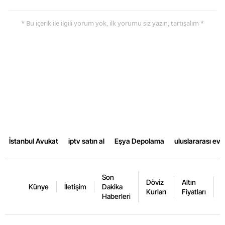
Yozgat
* Bu içerik ile ilgili yorum yok, ilk yorumu siz yazın, tartışalım *
Zonguldak
Aksaray
Bayburt
Karaman
Kırıkkale
İstanbul Avukat
iptv satın al
Eşya Depolama
uluslararası ev
Batman
Şırnak
Son
Döviz
Altın
K
Bartın
Künye
İletişim
Dakika
Kurları
Fiyatları
F
Haberleri
Ardahan
Iğdır