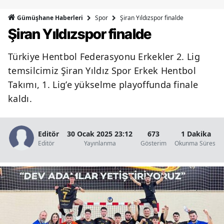
Bilecik
Spor
Şiran Yıldızspor finalde
Gümüşhane Haberleri
Şiran Yıldızspor finalde
Bingöl
Bitlis
Türkiye Hentbol Federasyonu Erkekler 2. Lig
temsilcimiz Şiran Yıldız Spor Erkek Hentbol
Bolu
Takımı, 1. Lig’e yükselme playoffunda finale
Burdur
kaldı.
Bursa
Editör
30 Ocak 2025 23:12
673
1 Dakika
Çanakkale
Editör
Yayınlanma
Gösterim
Okunma Süresi
Çankırı
Çorum
Denizli
Diyarbakır