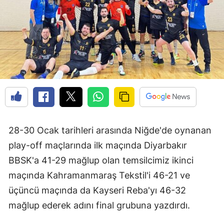
Edirne
Elazığ
Erzincan
Erzurum
Eskişehir
Gaziantep
28-30 Ocak tarihleri arasında Niğde'de oynanan
Giresun
play-off maçlarında ilk maçında Diyarbakır
Gümüşhane
BBSK'a 41-29 mağlup olan temsilcimiz ikinci
maçında Kahramanmaraş Tekstil'i 46-21 ve
Hakkari
üçüncü maçında da Kayseri Reba'yı 46-32
Hatay
mağlup ederek adını final grubuna yazdırdı.
Isparta