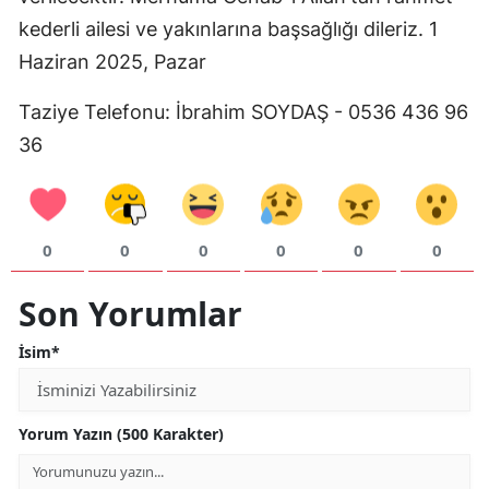
kederli ailesi ve yakınlarına başsağlığı dileriz. 1
Mersin
Haziran 2025, Pazar
İstanbul
Taziye Telefonu: İbrahim SOYDAŞ - 0536 436 96
İzmir
36
Kars
Kastamonu
0
0
0
0
0
0
Kayseri
Kırklareli
Son Yorumlar
Kırşehir
İsim*
Kocaeli
Konya
Yorum Yazın (500 Karakter)
Kütahya