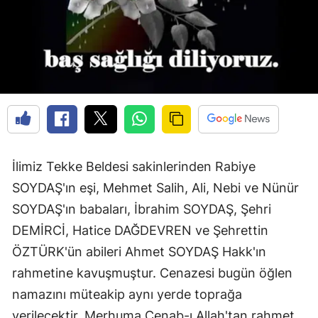
Edirne
Elazığ
Erzincan
Erzurum
Eskişehir
Gaziantep
İlimiz Tekke Beldesi sakinlerinden Rabiye
SOYDAŞ'ın eşi, Mehmet Salih, Ali, Nebi ve Nünür
Giresun
SOYDAŞ'ın babaları, İbrahim SOYDAŞ, Şehri
Gümüşhane
DEMİRCİ, Hatice DAĞDEVREN ve Şehrettin
Hakkari
ÖZTÜRK'ün abileri Ahmet SOYDAŞ Hakk'ın
rahmetine kavuşmuştur. Cenazesi bugün öğlen
Hatay
namazını müteakip aynı yerde toprağa
Isparta
verilecektir. Merhuma Cenab-ı Allah'tan rahmet