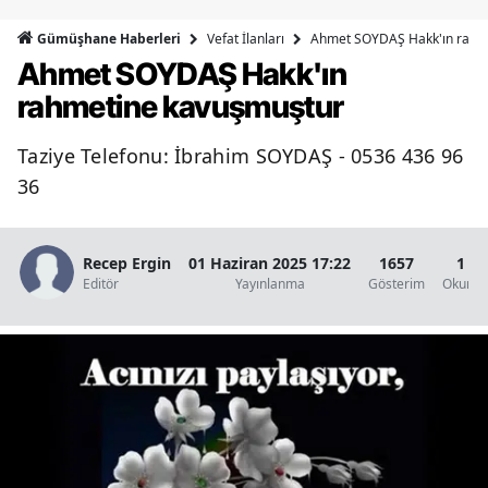
Bilecik
Vefat İlanları
Ahmet SOYDAŞ Hakk'ın rahm
Gümüşhane Haberleri
Ahmet SOYDAŞ Hakk'ın
Bingöl
rahmetine kavuşmuştur
Bitlis
Taziye Telefonu: İbrahim SOYDAŞ - 0536 436 96
Bolu
36
Burdur
Bursa
Recep Ergin
01 Haziran 2025 17:22
1657
1 D
Editör
Yayınlanma
Gösterim
Okunma
Çanakkale
Çankırı
Çorum
Denizli
Diyarbakır