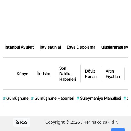
Samsun
Siirt
Sinop
Sivas
İstanbul Avukat
iptv satın al
Eşya Depolama
uluslararası ev
Tekirdağ
Son
Tokat
Döviz
Altın
K
Künye
İletişim
Dakika
Kurları
Fiyatları
F
Haberleri
Trabzon
Tunceli
#
Gümüşhane
#
Gümüşhane Haberleri
#
Süleymaniye Mahallesi
#
Şi
Şanlıurfa
Uşak
RSS
Copyright © 2026 . Her hakkı saklıdır.
Van