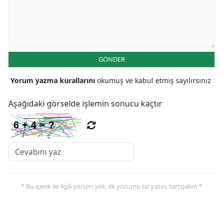
Malatya
Manisa
Kahramanmaraş
GÖNDER
Mardin
Yorum yazma kurallarını
okumuş ve kabul etmiş sayılırsınız
Muğla
Aşağıdaki görselde işlemin sonucu kaçtır
Muş
Nevşehir
Niğde
Ordu
* Bu içerik ile ilgili yorum yok, ilk yorumu siz yazın, tartışalım *
Rize
Sakarya