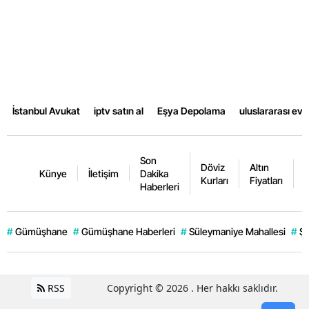
Samsun
Siirt
Sinop
Sivas
İstanbul Avukat
iptv satın al
Eşya Depolama
uluslararası ev
Tekirdağ
Son
Tokat
Döviz
Altın
K
Künye
İletişim
Dakika
Kurları
Fiyatları
F
Haberleri
Trabzon
Tunceli
#
Gümüşhane
#
Gümüşhane Haberleri
#
Süleymaniye Mahallesi
#
Şi
Şanlıurfa
Uşak
RSS
Copyright © 2026 . Her hakkı saklıdır.
Van