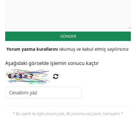
Malatya
Manisa
Kahramanmaraş
GÖNDER
Mardin
Yorum yazma kurallarını
okumuş ve kabul etmiş sayılırsınız
Muğla
Aşağıdaki görselde işlemin sonucu kaçtır
Muş
Nevşehir
Niğde
Ordu
* Bu içerik ile ilgili yorum yok, ilk yorumu siz yazın, tartışalım *
Rize
Sakarya