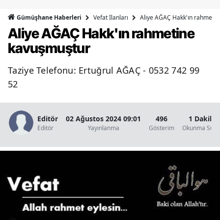
Bilecik
Vefat İlanları
Aliye AĞAÇ Hakk'ın rahmeti
Gümüşhane Haberleri
Aliye AĞAÇ Hakk'ın rahmetine
Bingöl
kavuşmuştur
Bitlis
Taziye Telefonu: Ertuğrul AĞAÇ - 0532 742 99
Bolu
52
Burdur
Bursa
Editör
02 Ağustos 2024 09:01
496
1 Dakika
Editör
Yayınlanma
Gösterim
Okunma Süre
Çanakkale
Çankırı
Çorum
Denizli
Diyarbakır