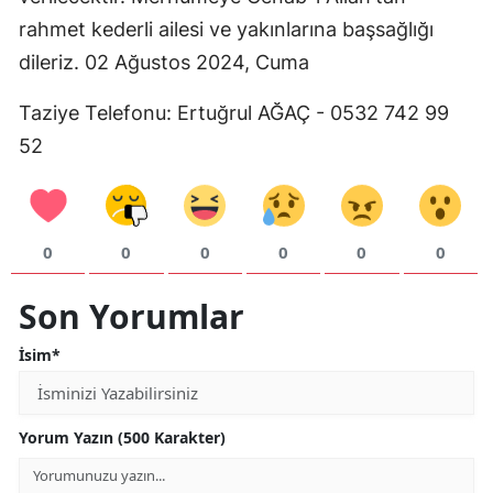
rahmet kederli ailesi ve yakınlarına başsağlığı
Mersin
dileriz. 02 Ağustos 2024, Cuma
İstanbul
Taziye Telefonu: Ertuğrul AĞAÇ - 0532 742 99
İzmir
52
Kars
Kastamonu
0
0
0
0
0
0
Kayseri
Kırklareli
Son Yorumlar
Kırşehir
İsim*
Kocaeli
Konya
Yorum Yazın (500 Karakter)
Kütahya