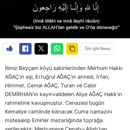
Edirne
Elazığ
Erzincan
Erzurum
Eskişehir
Gaziantep
İlimiz Beyçam köyü sakinlerinden Merhum Hakkı
AĞAÇ'ın eşi, Ertuğrul AĞAÇ'ın annesi, İrfan,
Giresun
Himmet, Cemal AĞAÇ, Turan ve Cabir
Gümüşhane
DEMİRHAN'ın kayınvalideleri Aliye AĞAÇ Hakk'ın
Hakkari
rahmetine kavuşmuştur. Cenazesi bugün
Kemaliye camiinde kılınacak Cuma namazını
Hatay
müteaakip Emirler mezarlığında toprağa
Isparta
verilecektir. Merhumeye Cenab-ı Allah'tan