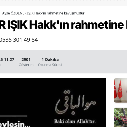
Bilecik
Ayşe ÖZDENER IŞIK Hakk'ın rahmetine kavuşmuştur
Bingöl
 IŞIK Hakk'ın rahmetine
Bitlis
- 0535 301 49 84
Bolu
Burdur
5 11:27
2901
1 Dakika
Bursa
a
Gösterim
Okunma Süresi
Çanakkale
Çankırı
Çorum
Denizli
Diyarbakır