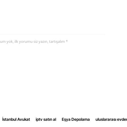
Samsun
Siirt
Sinop
yorum yok, ilk yorumu siz yazın, tartışalım *
Sivas
Tekirdağ
Tokat
Trabzon
Tunceli
Şanlıurfa
Uşak
İstanbul Avukat
iptv satın al
Eşya Depolama
uluslararası evde
Van