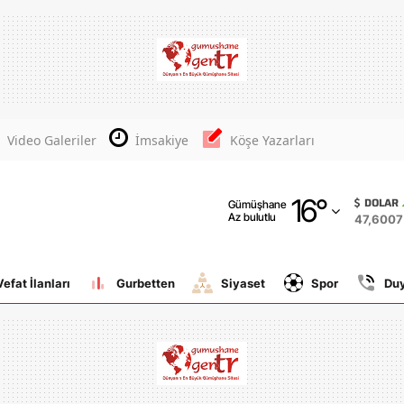
Adana
Adıyaman
Afyonkarahisar
Video Galeriler
İmsakiye
Köşe Yazarları
Ağrı
16
°
Amasya
DOLAR
Gümüşhane
Az bulutlu
47,6007
Ankara
Antalya
Vefat İlanları
Gurbetten
Siyaset
Spor
Du
Artvin
Aydın
Balıkesir