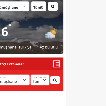
İlçe:
°
16
müşhane
, Türkiye
Az bulutlu
tçi Eczaneler
eçimi:
İlçe Seçimi: