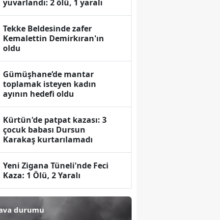
yuvarlandı: 2 ölü, 1 yaralı
Tekke Beldesinde zafer
Kemalettin Demirkıran'ın
oldu
Gümüşhane’de mantar
toplamak isteyen kadın
ayının hedefi oldu
Kürtün'de patpat kazası: 3
çocuk babası Dursun
Karakaş kurtarılamadı
Yeni Zigana Tüneli'nde Feci
Kaza: 1 Ölü, 2 Yaralı
ava durumu