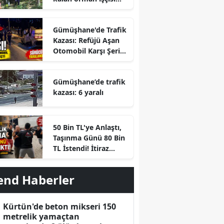
hayatını kaybetti
Gümüşhane'de Trafik
Kazası: Refüjü Aşan
Otomobil Karşı Şeride
Geçti
Gümüşhane’de trafik
kazası: 6 yaralı
r
50 Bin TL'ye Anlaştı,
Taşınma Günü 80 Bin
TL İstendi! İtiraz
Edince Ortalık Karıştı
end Haberler
Kürtün'de beton mikseri 150
metrelik yamaçtan