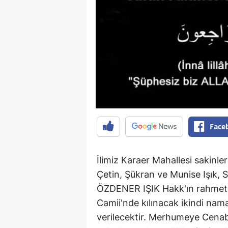
Face
İlimiz Karaer Mahallesi sakinler
Çetin, Şükran ve Munise Işık, S
ÖZDENER IŞIK Hakk'ın rahmet
Camii'nde kılınacak ikindi nam
verilecektir. Merhumeye Cenab'ı