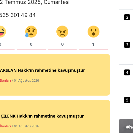
z. 12 Temmuz 2025, Cumartesi
Mersin
 0535 301 49 84
2
İstanbul
İzmir
0
0
0
1
Kars
3
Kastamonu
Kayseri
t ARSLAN Hakk'ın rahmetine kavuşmuştur
4
İlanları
/ 04 Ağustos 2026
Kırklareli
Kırşehir
5
Kocaeli
i ÇİLENK Hakk'ın rahmetine kavuşmuştur
Konya
İlanları
/ 01 Ağustos 2026
#h
Kütahya