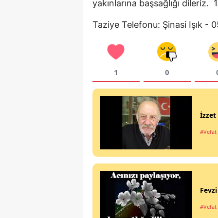
yakınlarına başsağlığı dileri
Taziye Telefonu: Şinasi Işık -
1
0
İzze
#Vefat 
Fevz
#Vefat 