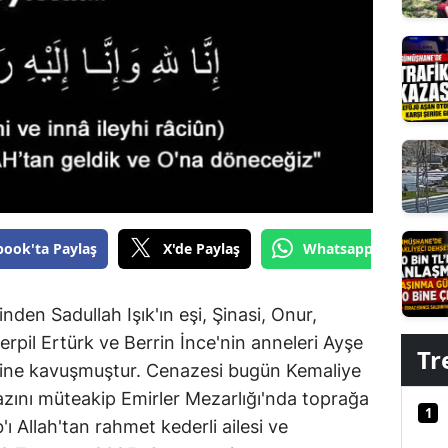
Edirne
Elazığ
Erzincan
Erzurum
Eskişehir
Gaziantep
book'ta Paylaş
X'de Paylaş
Whatsapp'tan Gönde
Giresun
Gümüşhane
inden Sadullah Işık'ın eşi, Şinasi, Onur,
erpil Ertürk ve Berrin İnce'nin anneleri Ayşe
Hakkari
Tr
ine kavuşmuştur. Cenazesi bugün Kemaliye
Hatay
azını müteakip Emirler Mezarlığı'nda toprağa
1
 Allah'tan rahmet kederli ailesi ve
Isparta