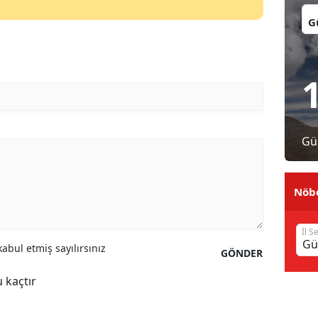
İl:
Malatya
Manisa
Kahramanmaraş
Mardin
Muğla
Gü
Muş
Nöbe
Nevşehir
Niğde
İl S
abul etmiş sayılırsınız
GÖNDER
Ordu
 kaçtır
Rize
Sakarya