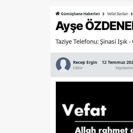
Vefat İlanları
Gümüşhane Haberleri
Ayşe ÖZDENER
Taziye Telefonu: Şinasi Işık 
Recep Ergin
12 Temmuz 202
Editör
Yayınlanm