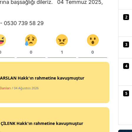
larına başsağlığı dileriz. 04 Temmuz 2025,
Mersin
2
İstanbul
n - 0530 739 58 29
İzmir
Kars
3
0
0
1
0
Kastamonu
4
Kayseri
t ARSLAN Hakk'ın rahmetine kavuşmuştur
Kırklareli
İlanları
/ 04 Ağustos 2026
Kırşehir
5
Kocaeli
Konya
i ÇİLENK Hakk'ın rahmetine kavuşmuştur
Kütahya