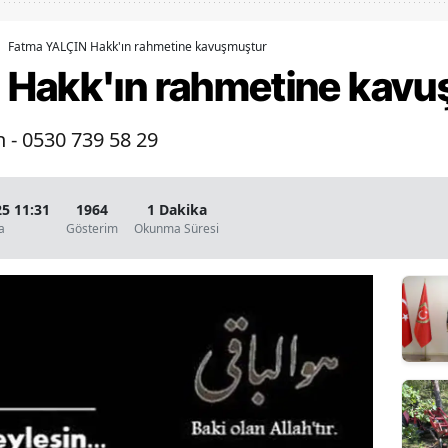
Bilecik
Fatma YALÇIN Hakk'ın rahmetine kavuşmuştur
Bingöl
 Hakk'ın rahmetine kav
Bitlis
n - 0530 739 58 29
Bolu
Burdur
5 11:31
1964
1 Dakika
Bursa
a
Gösterim
Okunma Süresi
Çanakkale
Çankırı
Çorum
Denizli
Diyarbakır