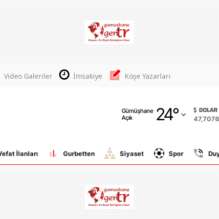
Adana
Adıyaman
Afyonkarahisar
Video Galeriler
İmsakiye
Köşe Yazarları
Ağrı
24
°
Amasya
DOLAR
Gümüşhane
Açık
47,707
Ankara
Antalya
Vefat İlanları
Gurbetten
Siyaset
Spor
Du
Artvin
Aydın
Balıkesir