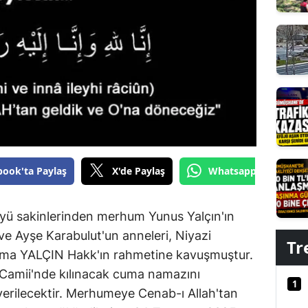
Edirne
Elazığ
Erzincan
Erzurum
Eskişehir
Gaziantep
book'ta Paylaş
X'de Paylaş
Whatsapp'tan Gönde
Giresun
Gümüşhane
Köyü sakinlerinden merhum Yunus Yalçın'ın
n ve Ayşe Karabulut'un anneleri, Niyazi
Hakkari
Tr
atma YALÇIN Hakk'ın rahmetine kavuşmuştur.
Hatay
Camii'nde kılınacak cuma namazını
1
erilecektir. Merhumeye Cenab-ı Allah'tan
Isparta