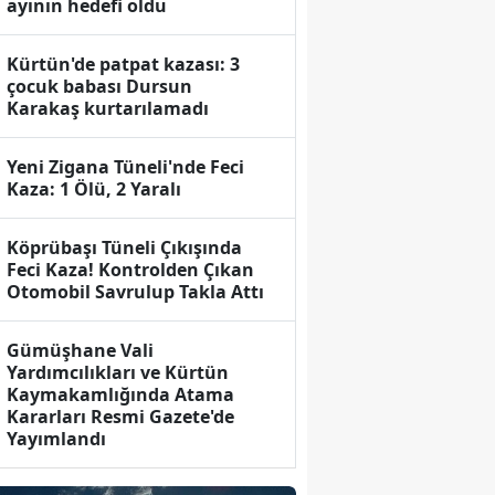
ayının hedefi oldu
Kürtün'de patpat kazası: 3
çocuk babası Dursun
Karakaş kurtarılamadı
Yeni Zigana Tüneli'nde Feci
Kaza: 1 Ölü, 2 Yaralı
Köprübaşı Tüneli Çıkışında
Feci Kaza! Kontrolden Çıkan
Otomobil Savrulup Takla Attı
Gümüşhane Vali
Yardımcılıkları ve Kürtün
Kaymakamlığında Atama
Kararları Resmi Gazete'de
Yayımlandı