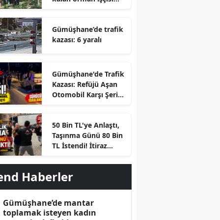
hayatını kaybetti
Gümüşhane’de trafik
kazası: 6 yaralı
Gümüşhane'de Trafik
Kazası: Refüjü Aşan
Otomobil Karşı Şeride
Geçti
r
50 Bin TL'ye Anlaştı,
Taşınma Günü 80 Bin
TL İstendi! İtiraz
Edince Ortalık Karıştı
end Haberler
Gümüşhane’de mantar
toplamak isteyen kadın