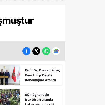
uşmuştur
Prof. Dr. Osman Köse,
Kara Harp Okulu
Dekanlığına Atandı
Gümüşhane’de
traktörün altında
kalan orman işçisi