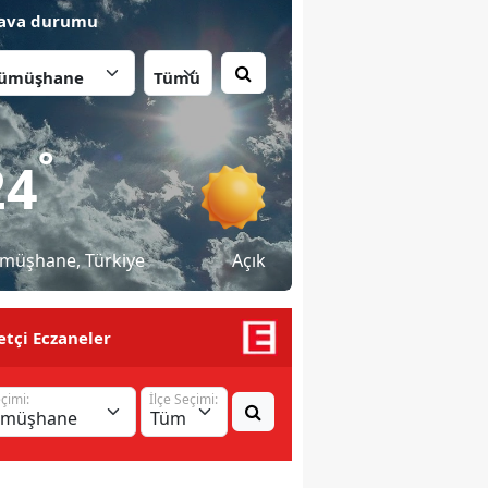
ava durumu
İlçe:
°
24
müşhane
, Türkiye
Açık
tçi Eczaneler
eçimi:
İlçe Seçimi: