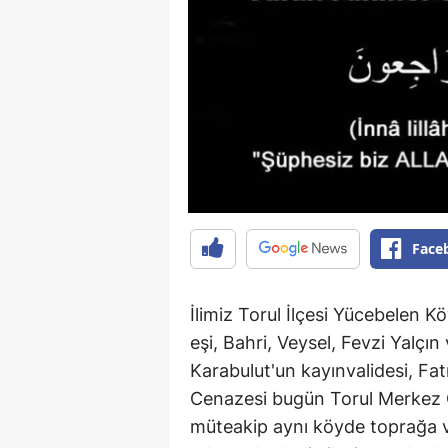
Face
İlimiz Torul İlçesi Yücebelen 
eşi, Bahri, Veysel, Fevzi Yalçı
Karabulut'un kayınvalidesi, F
Cenazesi bugün Torul Merkez 
müteakip aynı köyde toprağa v