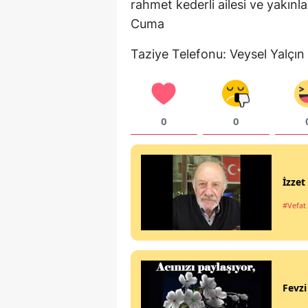
rahmet kederli ailesi ve yakın
Cuma
Taziye Telefonu: Veysel Yalçı
0
0
İzze
#Vefat 
Fevz