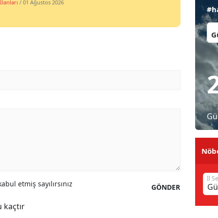
İlanları
/ 01 Ağustos 2026
#h
Malatya
İl:
Manisa
Kahramanmaraş
Mardin
Muğla
Muş
Gü
Nevşehir
Nöbe
Niğde
Ordu
İl S
abul etmiş sayılırsınız
GÖNDER
Rize
 kaçtır
Sakarya