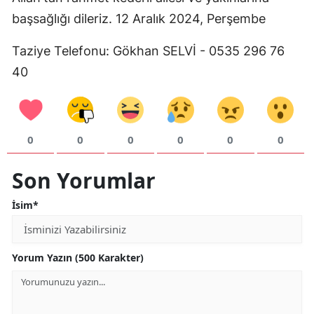
başsağlığı dileriz. 12 Aralık 2024, Perşembe
Mersin
İstanbul
Taziye Telefonu: Gökhan SELVİ - 0535 296 76
40
İzmir
Kars
Kastamonu
0
0
0
0
0
0
Kayseri
Son Yorumlar
Kırklareli
İsim*
Kırşehir
Kocaeli
Yorum Yazın (500 Karakter)
Konya
Kütahya