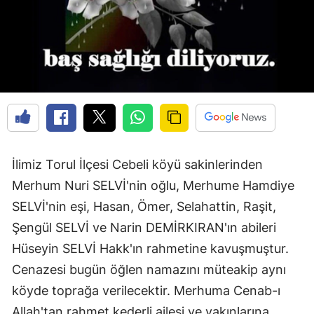
Edirne
Elazığ
Erzincan
Erzurum
Eskişehir
Gaziantep
İlimiz Torul İlçesi Cebeli köyü sakinlerinden
Merhum Nuri SELVİ'nin oğlu, Merhume Hamdiye
Giresun
SELVİ'nin eşi, Hasan, Ömer, Selahattin, Raşit,
Gümüşhane
Şengül SELVİ ve Narin DEMİRKIRAN'ın abileri
Hakkari
Hüseyin SELVİ Hakk'ın rahmetine kavuşmuştur.
Cenazesi bugün öğlen namazını müteakip aynı
Hatay
köyde toprağa verilecektir. Merhuma Cenab-ı
Isparta
Allah'tan rahmet kederli ailesi ve yakınlarına