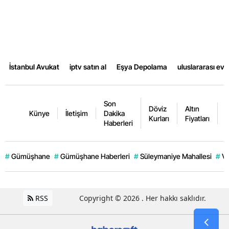
Samsun
Siirt
Sinop
İstanbul Avukat
iptv satın al
Eşya Depolama
uluslararası ev
Sivas
Tekirdağ
Son
Döviz
Altın
K
Künye
İletişim
Dakika
Kurları
Fiyatları
F
Tokat
Haberleri
Trabzon
#
Gümüşhane
#
Gümüşhane Haberleri
#
Süleymaniye Mahallesi
#
Ve
Tunceli
Şanlıurfa
RSS
Copyright © 2026 . Her hakkı saklıdır.
Uşak
Van