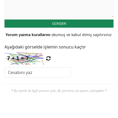
Malatya
Manisa
GÖNDER
Kahramanmaraş
Yorum yazma kurallarını
okumuş ve kabul etmiş sayılırsınız
Mardin
Aşağıdaki görselde işlemin sonucu kaçtır
Muğla
Muş
Nevşehir
Niğde
* Bu içerik ile ilgili yorum yok, ilk yorumu siz yazın, tartışalım *
Ordu
Rize
Sakarya