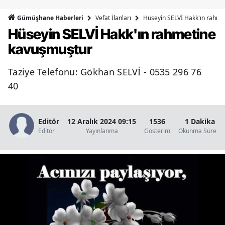
Bilecik
Vefat İlanları
Hüseyin SELVİ Hakk'ın rahme
Gümüşhane Haberleri
Hüseyin SELVİ Hakk'ın rahmetine
Bingöl
kavuşmuştur
Bitlis
Taziye Telefonu: Gökhan SELVİ - 0535 296 76
Bolu
40
Burdur
Bursa
Editör
12 Aralık 2024 09:15
1536
1 Dakika
Editör
Yayınlanma
Gösterim
Okunma Süresi
Çanakkale
Çankırı
Çorum
Denizli
Diyarbakır