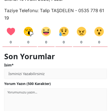
Mersin
Taziye Telefonu: Talip TAŞDELEN - 0535 778 61
İstanbul
19
İzmir
Kars
0
0
0
0
0
0
Kastamonu
Son Yorumlar
Kayseri
İsim*
Kırklareli
Kırşehir
Yorum Yazın (500 Karakter)
Kocaeli
Konya
Kütahya