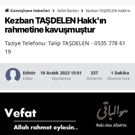
Bilecik
Vefat İlanları
Kezban TAŞDELEN Hakk'ın r
Gümüşhane Haberleri
Kezban TAŞDELEN Hakk'ın
Bingöl
rahmetine kavuşmuştur
Bitlis
Taziye Telefonu: Talip TAŞDELEN - 0535 778 61
Bolu
19
Burdur
Bursa
Editör
10 Aralık 2023 15:01
337
1 Dakika
Editör
Yayınlanma
Gösterim
Okunma Süresi
Çanakkale
Çankırı
Çorum
Denizli
Diyarbakır