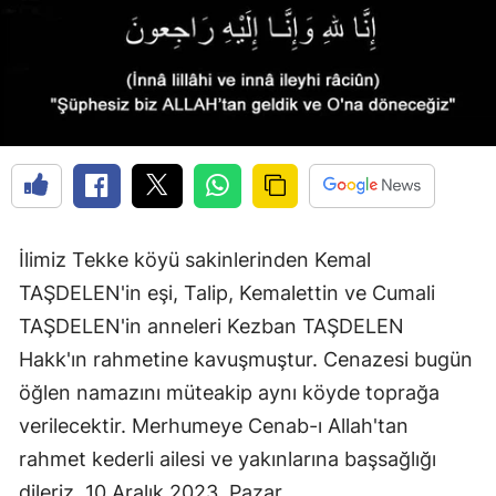
Edirne
Elazığ
Erzincan
Erzurum
Eskişehir
Gaziantep
İlimiz Tekke köyü sakinlerinden Kemal
TAŞDELEN'in eşi, Talip, Kemalettin ve Cumali
Giresun
TAŞDELEN'in anneleri Kezban TAŞDELEN
Gümüşhane
Hakk'ın rahmetine kavuşmuştur. Cenazesi bugün
Hakkari
öğlen namazını müteakip aynı köyde toprağa
verilecektir. Merhumeye Cenab-ı Allah'tan
Hatay
rahmet kederli ailesi ve yakınlarına başsağlığı
Isparta
dileriz. 10 Aralık 2023, Pazar