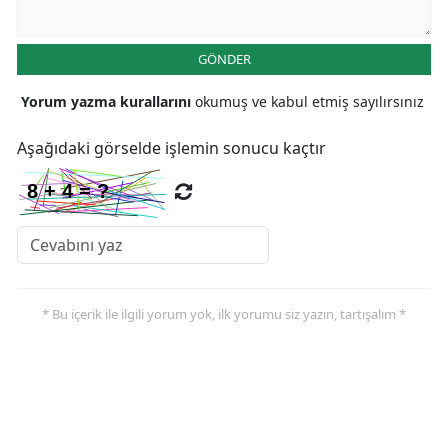
Malatya
GÖNDER
Manisa
Yorum yazma kurallarını
okumuş ve kabul etmiş sayılırsınız
Kahramanmaraş
Aşağıdaki görselde işlemin sonucu kaçtır
Mardin
Muğla
Muş
Nevşehir
* Bu içerik ile ilgili yorum yok, ilk yorumu siz yazın, tartışalım *
Niğde
Ordu
Rize
Sakarya