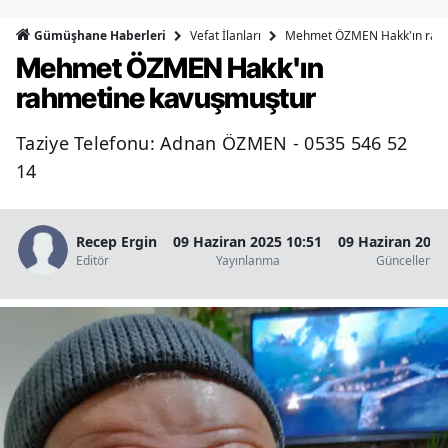
Bilecik
Vefat İlanları
Mehmet ÖZMEN Hakk'ın rahm
Gümüşhane Haberleri
Mehmet ÖZMEN Hakk'ın
Bingöl
rahmetine kavuşmuştur
Bitlis
Taziye Telefonu: Adnan ÖZMEN - 0535 546 52
Bolu
14
Burdur
Bursa
Recep Ergin
09 Haziran 2025 10:51
09 Haziran 2025
Editör
Yayınlanma
Güncellenm
Çanakkale
Çankırı
Çorum
Denizli
Diyarbakır