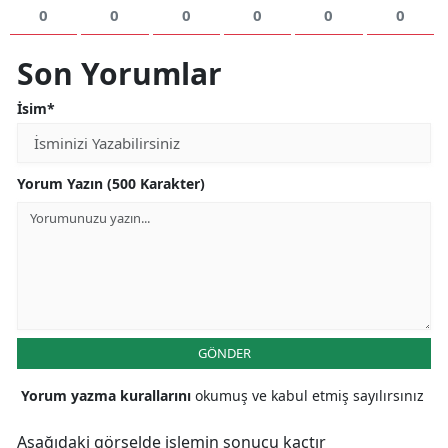
0
0
0
0
0
0
Malatya
Son Yorumlar
Manisa
İsim*
Kahramanmaraş
Mardin
Yorum Yazın (500 Karakter)
Muğla
Muş
Nevşehir
Niğde
GÖNDER
Ordu
Yorum yazma kurallarını
okumuş ve kabul etmiş sayılırsınız
Rize
Sakarya
Aşağıdaki görselde işlemin sonucu kaçtır