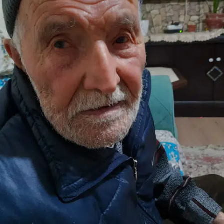
Edirne
Elazığ
Erzincan
Erzurum
Eskişehir
Gaziantep
Giresun
Gümüşhane
Hakkari
Hatay
Isparta