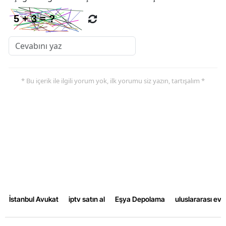
Samsun
Siirt
Sinop
Sivas
* Bu içerik ile ilgili yorum yok, ilk yorumu siz yazın, tartışalım *
Tekirdağ
Tokat
Trabzon
Tunceli
Şanlıurfa
İstanbul Avukat
iptv satın al
Eşya Depolama
uluslararası ev
Uşak
Van