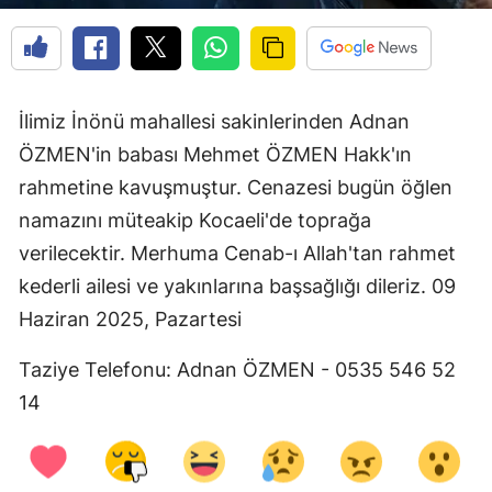
Mersin
İstanbul
İzmir
İlimiz İnönü mahallesi sakinlerinden Adnan
ÖZMEN'in babası Mehmet ÖZMEN Hakk'ın
Kars
rahmetine kavuşmuştur. Cenazesi bugün öğlen
Kastamonu
namazını müteakip Kocaeli'de toprağa
verilecektir. Merhuma Cenab-ı Allah'tan rahmet
Kayseri
kederli ailesi ve yakınlarına başsağlığı dileriz. 09
Kırklareli
Haziran 2025, Pazartesi
Kırşehir
Taziye Telefonu: Adnan ÖZMEN - 0535 546 52
Kocaeli
14
Konya
Kütahya