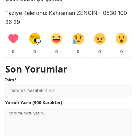
Mersin
Taziye Telefonu: Kahraman ZENGİN - 0530 100
İstanbul
36 29
İzmir
Kars
0
0
0
0
0
0
Kastamonu
Son Yorumlar
Kayseri
İsim*
Kırklareli
Kırşehir
Yorum Yazın (500 Karakter)
Kocaeli
Konya
Kütahya