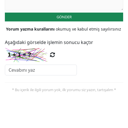
Malatya
GÖNDER
Manisa
Yorum yazma kurallarını
okumuş ve kabul etmiş sayılırsınız
Kahramanmaraş
Aşağıdaki görselde işlemin sonucu kaçtır
Mardin
Muğla
Muş
Nevşehir
* Bu içerik ile ilgili yorum yok, ilk yorumu siz yazın, tartışalım *
Niğde
Ordu
Rize
Sakarya