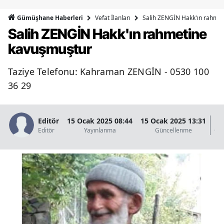
Bilecik
Vefat İlanları
Salih ZENGİN Hakk'ın rahme
Gümüşhane Haberleri
Salih ZENGİN Hakk'ın rahmetine
Bingöl
kavuşmuştur
Bitlis
Taziye Telefonu: Kahraman ZENGİN - 0530 100
Bolu
36 29
Burdur
Bursa
Editör
15 Ocak 2025 08:44
15 Ocak 2025 13:31
Editör
Yayınlanma
Güncellenme
Gö
Çanakkale
Çankırı
Çorum
Denizli
Diyarbakır