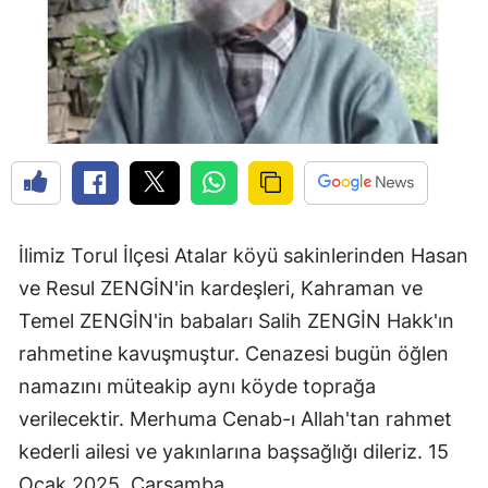
Edirne
Elazığ
Erzincan
Erzurum
Eskişehir
Gaziantep
İlimiz Torul İlçesi Atalar köyü sakinlerinden Hasan
ve Resul ZENGİN'in kardeşleri, Kahraman ve
Giresun
Temel ZENGİN'in babaları Salih ZENGİN Hakk'ın
Gümüşhane
rahmetine kavuşmuştur. Cenazesi bugün öğlen
Hakkari
namazını müteakip aynı köyde toprağa
verilecektir. Merhuma Cenab-ı Allah'tan rahmet
Hatay
kederli ailesi ve yakınlarına başsağlığı dileriz. 15
Isparta
Ocak 2025, Çarşamba