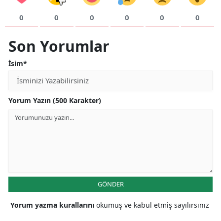
Malatya
0
0
0
0
0
0
Manisa
Son Yorumlar
Kahramanmaraş
İsim*
Mardin
Muğla
Yorum Yazın (500 Karakter)
Muş
Nevşehir
Niğde
Ordu
GÖNDER
Rize
Yorum yazma kurallarını
okumuş ve kabul etmiş sayılırsınız
Sakarya