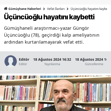
Bilecik
Vefat İlanları
Üçüncüoğlu hayatını kaybetti
Gümüşhane Haberleri
Üçüncüoğlu hayatını kaybetti
Bingöl
Bitlis
Gümüşhaneli araştırmacı-yazar Güngör
Üçüncüoğlu (78), geçirdiği kalp ameliyatının
Bolu
ardından kurtarılamayarak vefat etti.
Burdur
Bursa
Editör
18 Ağustos 2024 16:32
18 Ağustos 2024 16:
Editör
Yayınlanma
Güncellenme
Çanakkale
Çankırı
Çorum
Denizli
Diyarbakır