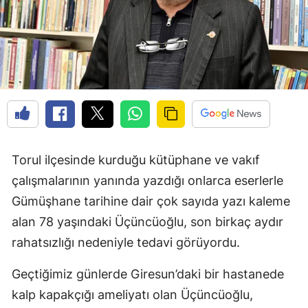
Edirne
Elazığ
Erzincan
Erzurum
Eskişehir
Gaziantep
Torul ilçesinde kurduğu kütüphane ve vakıf
çalışmalarının yanında yazdığı onlarca eserlerle
Giresun
Gümüşhane tarihine dair çok sayıda yazı kaleme
Gümüşhane
alan 78 yaşındaki Üçüncüoğlu, son birkaç aydır
rahatsızlığı nedeniyle tedavi görüyordu.
Hakkari
Hatay
Geçtiğimiz günlerde Giresun’daki bir hastanede
kalp kapakçığı ameliyatı olan Üçüncüoğlu,
Isparta