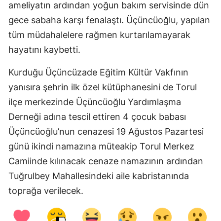
ameliyatın ardından yoğun bakım servisinde dün
Mersin
gece sabaha karşı fenalaştı. Üçüncüoğlu, yapılan
İstanbul
tüm müdahalelere rağmen kurtarılamayarak
hayatını kaybetti.
İzmir
Kurduğu Üçüncüzade Eğitim Kültür Vakfının
Kars
yanısıra şehrin ilk özel kütüphanesini de Torul
Kastamonu
ilçe merkezinde Üçüncüoğlu Yardımlaşma
Kayseri
Derneği adına tescil ettiren 4 çocuk babası
Üçüncüoğlu’nun cenazesi 19 Ağustos Pazartesi
Kırklareli
günü ikindi namazına müteakip Torul Merkez
Kırşehir
Camiinde kılınacak cenaze namazının ardından
Kocaeli
Tuğrulbey Mahallesindeki aile kabristanında
toprağa verilecek.
Konya
Kütahya