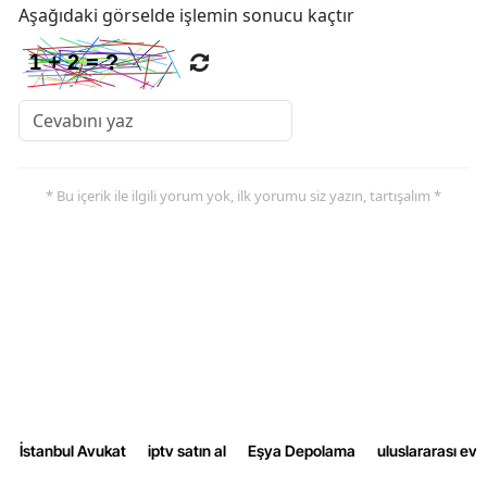
Aşağıdaki görselde işlemin sonucu kaçtır
Samsun
Siirt
Sinop
Sivas
* Bu içerik ile ilgili yorum yok, ilk yorumu siz yazın, tartışalım *
Tekirdağ
Tokat
Trabzon
Tunceli
Şanlıurfa
Uşak
İstanbul Avukat
iptv satın al
Eşya Depolama
uluslararası ev
Van