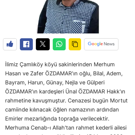
Edirne
Elazığ
Erzincan
Erzurum
Eskişehir
İlimiz Çamlıköy köyü sakinlerinden Merhum
Gaziantep
Hasan ve Zafer ÖZDAMAR'ın oğlu, Bilal, Adem,
Giresun
Bayram, Harun, Günay, Nejla ve Gülperi
ÖZDAMAR'ın kardeşleri Ünal ÖZDAMAR Hakk'ın
Gümüşhane
rahmetine kavuşmuştur. Cenazesi bugün Mortut
Hakkari
camiinde kılınacak öğlen namazının ardından
Emirler mezarlığında toprağa verilecektir.
Hatay
Merhuma Cenab-ı Allah'tan rahmet kederli ailesi
Isparta