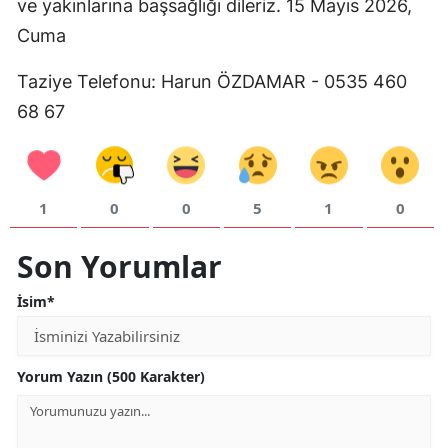
ve yakınlarına başsağlığı dileriz. 15 Mayıs 2026,
Mersin
Cuma
İstanbul
Taziye Telefonu: Harun ÖZDAMAR - 0535 460
İzmir
68 67
Kars
Kastamonu
1
0
0
5
1
0
Kayseri
Son Yorumlar
Kırklareli
İsim*
Kırşehir
Kocaeli
Yorum Yazın (500 Karakter)
Konya
Kütahya