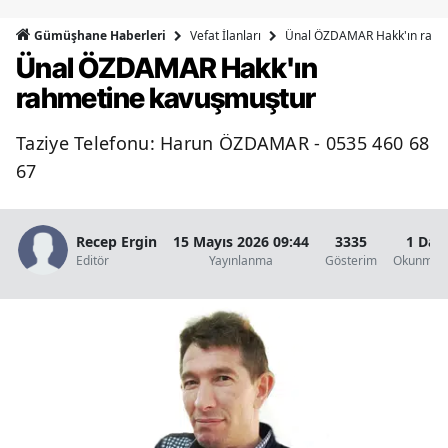
Bilecik
Vefat İlanları
Ünal ÖZDAMAR Hakk'ın rahm
Gümüşhane Haberleri
Ünal ÖZDAMAR Hakk'ın
Bingöl
rahmetine kavuşmuştur
Bitlis
Taziye Telefonu: Harun ÖZDAMAR - 0535 460 68
Bolu
67
Burdur
Bursa
Recep Ergin
15 Mayıs 2026 09:44
3335
1 Dak
Editör
Yayınlanma
Gösterim
Okunma S
Çanakkale
Çankırı
Çorum
Denizli
Diyarbakır