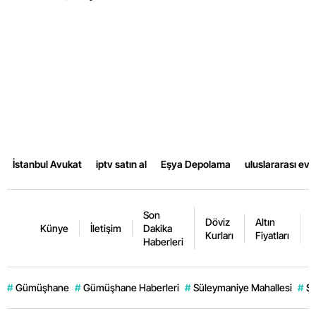
Samsun
Siirt
Sinop
Sivas
Tekirdağ
İstanbul Avukat
iptv satın al
Eşya Depolama
uluslararası ev
Tokat
Trabzon
Son
Döviz
Altın
K
Tunceli
Künye
İletişim
Dakika
Kurları
Fiyatları
F
Haberleri
Şanlıurfa
Uşak
#
Gümüşhane
#
Gümüşhane Haberleri
#
Süleymaniye Mahallesi
#
Şi
Van