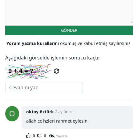
Malatya
Manisa
GÖNDER
Kahramanmaraş
Yorum yazma kurallarını
okumuş ve kabul etmiş sayılırsınız
Mardin
Aşağıdaki görselde işlemin sonucu kaçtır
Muğla
Muş
Nevşehir
Niğde
Ordu
oktay öztürk
2 ay önce
allah cc hzleri rahmet eylesin
Rize
Sakarya
0
0
Yanıtla